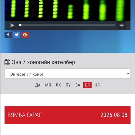
Энэ 7 хоногийн хөтөлбөр
ДА
МЯ
ЛХ
ПҮ
БА
БЯ
НЯ
БЯ
МБА
ГАРАГ
2026-08-08
7