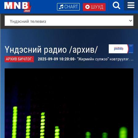
CHART
ШУУД
Үндэсний радио /архив/
АРХИВ БИЧЛЭГ:
2025-09-09 10:20:00-
“Жирмийн сүлжээ” нэвтрүүлэг. “Төрсөн өдрийн бэлэг” хүүхдийн зохиол сонсгоно /давтана/