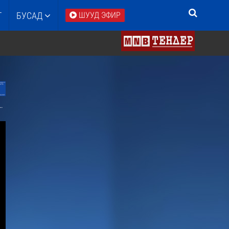
Т
БУСАД
ШУУД ЭФИР