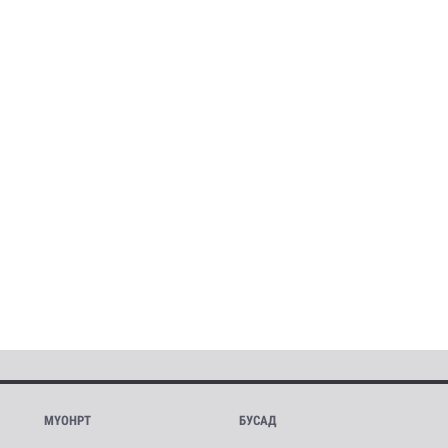
МҮОНРТ
БУСАД