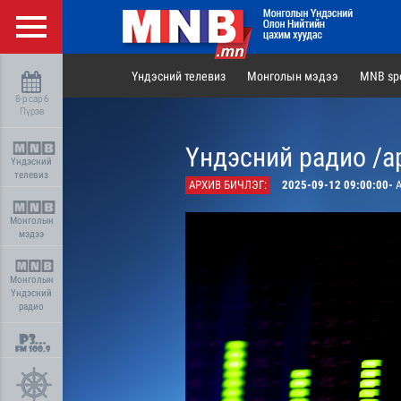
Үндэсний телевиз
Монголын мэдээ
MNB spo
8-р сар 6
Пүрэв
Үндэсний радио /а
Үндэсний
телевиз
АРХИВ БИЧЛЭГ:
2025-09-12 09:00:00-
Аз
Монголын
мэдээ
Монголын
Үндэсний
радио