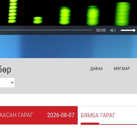
00:00
бөр
ДА
ВАА
МЯ
ГМАР
А
АСАН
ГАРАГ
2026-08-07
БЯ
МБА
ГАРАГ