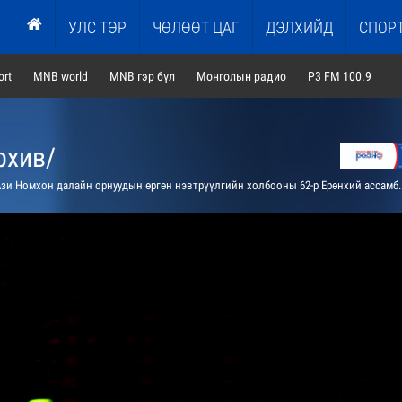
УЛС ТӨР
ЧӨЛӨӨТ ЦАГ
ДЭЛХИЙД
СПОР
rt
MNB world
MNB гэр бүл
Монголын радио
P3 FM 100.9
рхив/
и Номхон далайн орнуудын өргөн нэвтрүүлгийн холбооны 62-р Ерөнхий ассамблейн Радиогийн ажлын хэсгийн уулзалтыг шууд дамжуулна