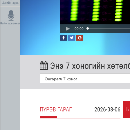
Цагийн хүрд
Найм арваннэг
00:00
Энэ 7 хоногийн хөтөл
Б
2026-08-05
ПҮ
РЭВ
ГАРАГ
2026-08-06