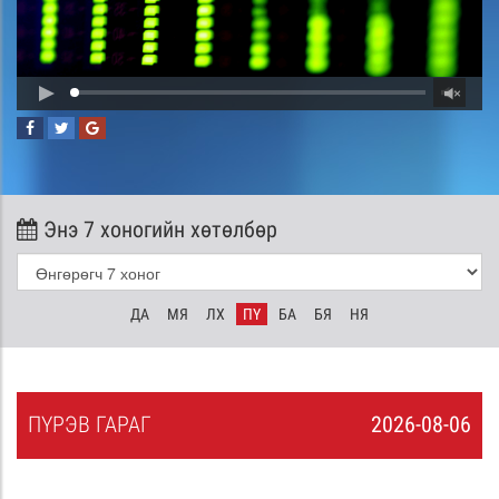
Энэ 7 хоногийн хөтөлбөр
ДА
МЯ
ЛХ
ПҮ
БА
БЯ
НЯ
ПҮ
РЭВ
ГАРАГ
2026-08-06
5