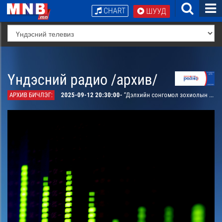
CHART
ШУУД
Үндэсний радио /архив/
АРХИВ БИЧЛЭГ:
2025-09-12 20:30:00-
“Дэлхийн сонгомол зохиолын уран уншлага”. Шотландын зохиолч Кеннет Грахамын “Бургаасан шугуйн салхи” зохиолын уран уншлага