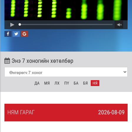
Энэ 7 хоногийн хөтөлбөр
ДА
МЯ
ЛХ
ПҮ
БА
БЯ
НЯ
НЯ
М
ГАРАГ
2026-08-09
8