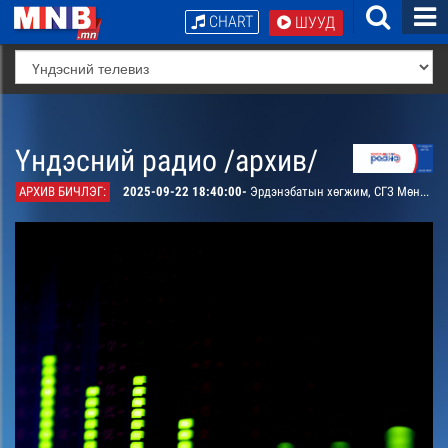
CHART
ШУУД
Үндэсний радио /архив/
АРХИВ БИЧЛЭГ:
2025-09-22 18:40:00-
Эрдэнэбатын хөгжим, СГЗ Мөнхцэцэгийн шүлэг “Нүүдэл алс” дуу