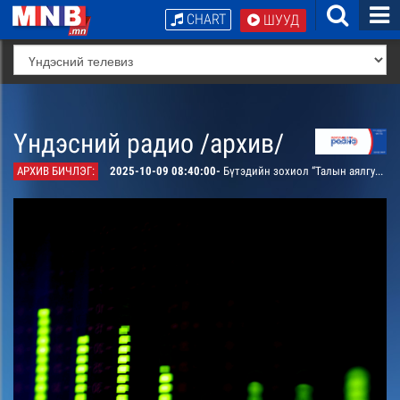
CHART
ШУУД
Үндэсний радио /архив/
АРХИВ БИЧЛЭГ:
2025-10-09 08:40:00-
Бүтэдийн зохиол “Талын аялгуу” ятгын гоцлол