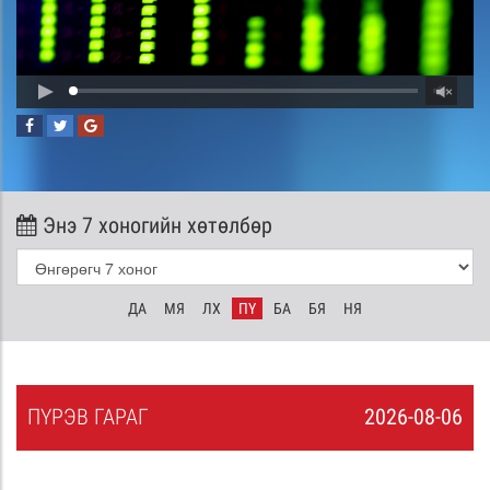
Энэ 7 хоногийн хөтөлбөр
ДА
МЯ
ЛХ
ПҮ
БА
БЯ
НЯ
ПҮ
РЭВ
ГАРАГ
2026-08-06
5