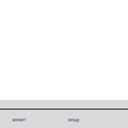
МҮОНРТ
БУСАД