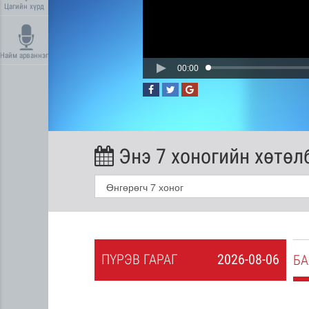
Цагийн хүрд
Найм арваннэг
00:00
Энэ 7 хоногийн хөтөл
ПҮ
РЭВ
ГАРАГ
2026-08-06
2026-08-05
БА