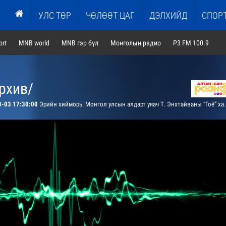
УЛС ТӨР
ЧӨЛӨӨТ ЦАГ
ДЭЛХИЙД
СПОР
rt
MNB world
MNB гэр бүл
Монголын радио
P3 FM 100.9
рхив/
8-03 17:30:00
Эрийн хийморь: Монгол улсын алдарт уяач Т. Энхтайваны “Гоё” халиун морины түүх /MNB Спорт сувгийн архиваас/