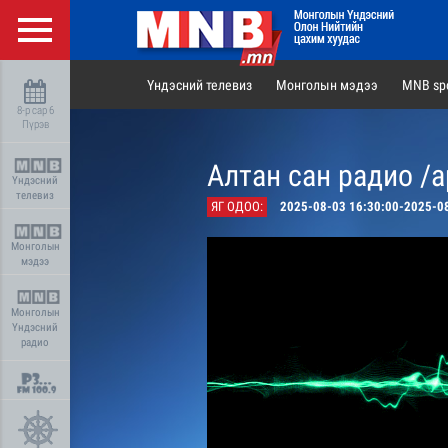
Үндэсний телевиз
Монголын мэдээ
MNB spo
8-р сар 6
Пүрэв
Алтан сан радио /а
Үндэсний
телевиз
ЯГ ОДОО:
2025-08-03 16:30:00-2025-0
Монголын
мэдээ
Монголын
Үндэсний
радио