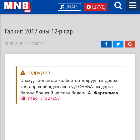
CHART
ШУУД
Гарчиг: 2017 оны 12-р сар
2018-02-09 17:02:56
Тодруулга:
Энэхүү тайлантай холбоотой тодруулгыг доорх
хаягаар холбогдож авна уу! СНББА-ны дарга
бөгөөд Ерөнхий нягтлан бодогч:
А. Жаргалмаа
Утас : 327257