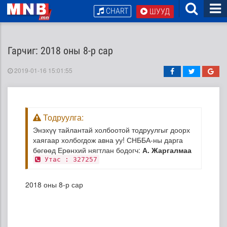
CHART
ШУУД
Гарчиг: 2018 оны 8-р сар
2019-01-16 15:01:55
Тодруулга:
Энэхүү тайлантай холбоотой тодруулгыг доорх
хаягаар холбогдож авна уу! СНББА-ны дарга
бөгөөд Ерөнхий нягтлан бодогч:
А. Жаргалмаа
Утас : 327257
2018 оны 8-р сар