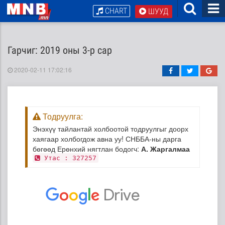
CHART
ШУУД
Гарчиг: 2019 оны 3-р сар
2020-02-11 17:02:16
Тодруулга:
Энэхүү тайлантай холбоотой тодруулгыг доорх
хаягаар холбогдож авна уу! СНББА-ны дарга
бөгөөд Ерөнхий нягтлан бодогч:
А. Жаргалмаа
Утас : 327257