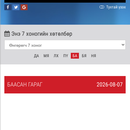
Тухтай үзэх
Энэ 7 хоногийн хөтөлбөр
ДА
МЯ
ЛХ
ПҮ
БА
БЯ
НЯ
БА
АСАН
ГАРАГ
2026-08-07
6