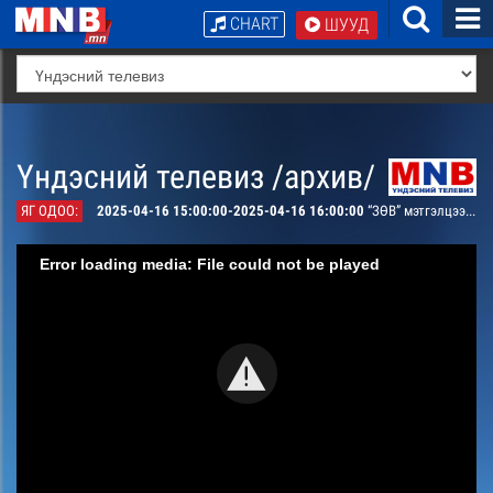
CHART
ШУУД
Үндэсний телевиз /архив/
ЯГ ОДОО:
2025-04-16 15:00:00-2025-04-16 16:00:00
“ЗӨВ” мэтгэлцээн- Монгол улс англи хэлийг албан ёсны хоёрдогч хэл болгох нь зүйтэй
Error loading media: File could not be played