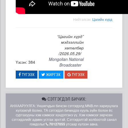
Нийтэлсэн:
Цагийн хүрд
“Цагийн хүрд”
мэдээллийн
хөтөлбөр
/2026.05.29/
Mongolian National
Үзсэн: 384
Broadcaster
ТҮГЭЭХ
ЖИРГЭХ
ТҮГЭЭХ
СЭТГЭГДЭЛ БИЧИХ:
АНХААРУУЛГА: Уншигчдын бичсэн сэтгэгдэлд MNB.mn хариуцлага
хүлээхгүй болно. ТА сэтгэгдэл бичихдээ хууль зүйн болон ёс
суртахууны хэм хэмжээг хүндэтгэнэ үү. Хэм хэмжээг зөрчсөн
сэтгэгдэлийг админ устгах эрхтэй. Сэтгэгдэлтэй холбоотой санал
гомдолыг
70127055
утсаар хүлээн авна.