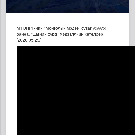
МҮОНРТ-ийн "Монголын мэдээ" суваг үзүүлж
байна. “Цагийн хүрд” мэдээллийн хөтөлбөр
/2026.05.29/