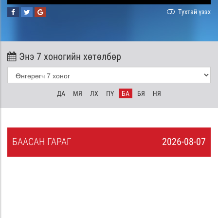
Тухтай үзэх
Энэ 7 хоногийн хөтөлбөр
ДА
МЯ
ЛХ
ПҮ
БА
БЯ
НЯ
БА
АСАН
ГАРАГ
2026-08-07
6