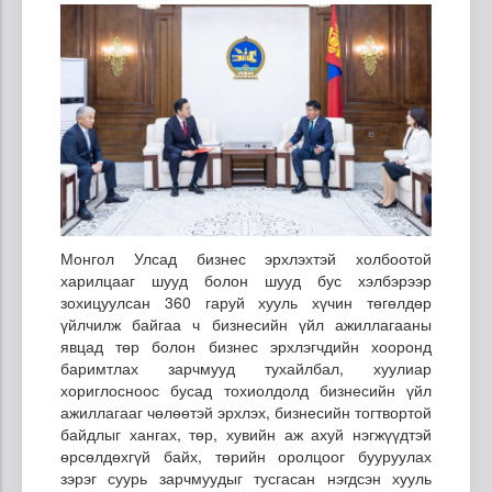
Монгол Улсад бизнес эрхлэхтэй холбоотой
харилцааг шууд болон шууд бус хэлбэрээр
зохицуулсан 360 гаруй хууль хүчин төгөлдөр
үйлчилж байгаа ч бизнесийн үйл ажиллагааны
явцад төр болон бизнес эрхлэгчдийн хооронд
баримтлах зарчмууд тухайлбал, хуулиар
хориглосноос бусад тохиолдолд бизнесийн үйл
ажиллагааг чөлөөтэй эрхлэх, бизнесийн тогтвортой
байдлыг хангах, төр, хувийн аж ахуй нэгжүүдтэй
өрсөлдөхгүй байх, төрийн оролцоог бууруулах
зэрэг суурь зарчмуудыг тусгасан нэгдсэн хууль