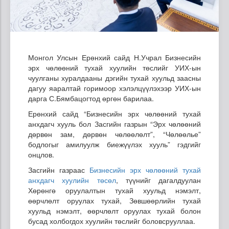
Монгол Улсын Ерөнхий сайд Н.Учрал Бизнесийн
эрх чөлөөний тухай хуулийн төслийг УИХ-ын
чуулганы хуралдааны дэгийн тухай хуульд заасны
дагуу яаралтай горимоор хэлэлцүүлэхээр УИХ-ын
дарга С.Бямбацогтод өргөн барилаа.
Ерөнхий сайд “Бизнесийн эрх чөлөөний тухай
анхдагч хууль бол Засгийн газрын “Эрх чөлөөний
дөрвөн зам, дөрвөн чөлөөлөлт”, “Чөлөөлье”
бодлогыг амилуулж биежүүлэх хууль” гэдгийг
онцлов.
Засгийн газраас
Бизнесийн эрх чөлөөний тухай
анхдагч хуулийн төсөл
, түүнийг дагалдуулан
Хөрөнгө оруулалтын тухай хуульд нэмэлт,
өөрчлөлт оруулах тухай, Зөвшөөрлийн тухай
хуульд нэмэлт, өөрчлөлт оруулах тухай болон
бусад холбогдох хуулийн төслийг боловсрууллаа.