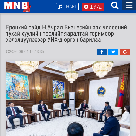
CHART
ШУУД
Ерөнхий сайд Н.Учрал Бизнесийн эрх чөлөөний
тухай хуулийн төслийг яаралтай горимоор
хэлэлцүүлэхээр УИХ-д өргөн барилаа
2026-06-04 16:13:35