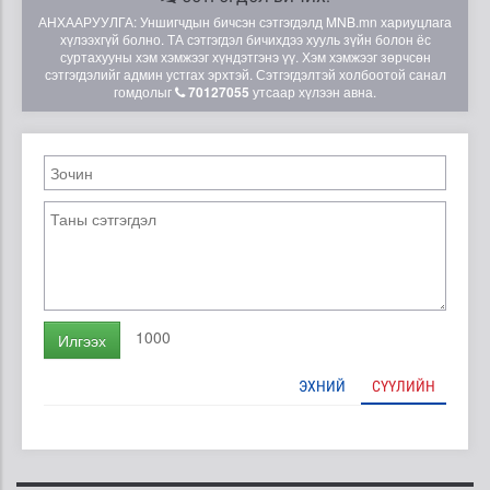
АНХААРУУЛГА: Уншигчдын бичсэн сэтгэгдэлд MNB.mn хариуцлага
хүлээхгүй болно. ТА сэтгэгдэл бичихдээ хууль зүйн болон ёс
суртахууны хэм хэмжээг хүндэтгэнэ үү. Хэм хэмжээг зөрчсөн
сэтгэгдэлийг админ устгах эрхтэй. Сэтгэгдэлтэй холбоотой санал
гомдолыг
70127055
утсаар хүлээн авна.
1000
Илгээх
ЭХНИЙ
СҮҮЛИЙН