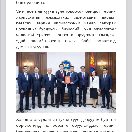
байхгүй байна.
Энэ төсөл нь хууль зүйн тодорхой байдал, төрийн
хариуцлагыг нэмэгдүүлж, захиргааны дарамт
багасах, төрийн үйлчилгээний чанар сайжрах
нөхцөлийг бүрдүүлж, бизнесийн үйл ажиллагааг
чөлөөтэй эрхлэх, хөрөнгө оруулалт нэмэгдэх,
эдийн засгийн өсөлт, ажлын байр нэмэгдэхэд
дэмжлэг үзүүлнэ.
Хөрөнгө оруулалтын тухай хуульд оруулж буй гол
өөрчлөлтүүд нь хөрөнгө оруулагчдаас төрийн
байгууллага, албан тушаалтанд гаргасан гомдлыг