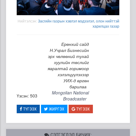
Нийтэлсэн:
Засгийн газрын хэвлэл мэдээлэл, олон нийттэй
харилцах газар
Ерөнхий сайд
Н.Учрал Бизнесийн
эрх чөлөөний тухай
хуулийн төслийг
яаралтай горимоор
хэлэлцүүлэхээр
УИХ-д өргөн
барилаа
Mongolian National
Үзсэн: 503
Broadcaster
ТҮГЭЭХ
ЖИРГЭХ
ТҮГЭЭХ
СЭТГЭГДЭЛ БИЧИХ: