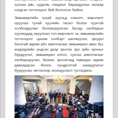
хүлээн авч, судалж, гомдлыг барагдуулах талаар
нэгдсэн тогтолцоог бий болгосон байна.
Зөвшөөрлийн тухай хуульд нэмэлт, өөрчлөлт
оруулах тухай хуулийн төсөл болон түүнтэй
холбогдуулан боловсруулсан бусад салбарын
хуулиудад оруулсан гол өөрчлөлт нь зөвшөөрлийн
тогтолцоог цахим хэлбэрт шилжүүлэх, эрсдэл
багатай зарим үйл ажиллагааг зөвшөөрөл авах бус
мэдэгдлийн үндсэн дээр эрхлэх эрх зүйн орчныг
бүрдүүлэх, зөвшөөрөл олгох, сунгах ажиллагааг
хялбаршуулах, бизнес эрхлэгчид тавигдах зарим
давхардсан болон хүндрэлтэй шаардлагыг
бууруулах чиглэлээр зохицуулалт тусгагджээ.