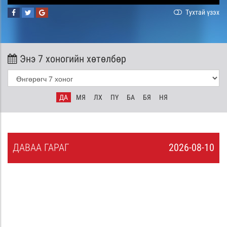
Тухтай үзэх
Энэ 7 хоногийн хөтөлбөр
ДА
МЯ
ЛХ
ПҮ
БА
БЯ
НЯ
ДА
ВАА
ГАРАГ
2026-08-10
9