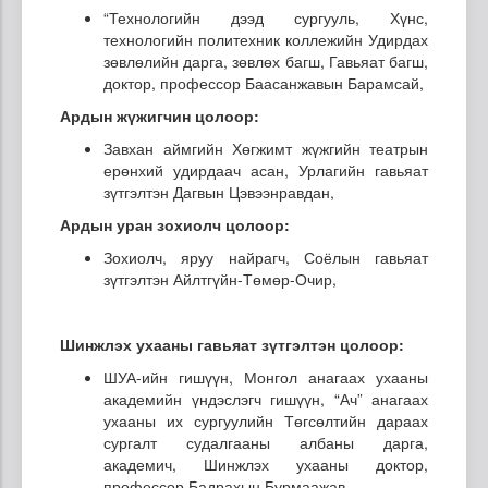
“Технологийн дээд сургууль, Хүнс,
технологийн политехник коллежийн Удирдах
зөвлөлийн дарга, зөвлөх багш, Гавьяат багш,
доктор, профессор Баасанжавын Барамсай,
Ардын жүжигчин цолоор:
Завхан аймгийн Хөгжимт жүжгийн театрын
ерөнхий удирдаач асан, Урлагийн гавьяат
зүтгэлтэн Дагвын Цэвээнравдан,
Ардын уран зохиолч цолоор:
Зохиолч, яруу найрагч, Соёлын гавьяат
зүтгэлтэн Айлтгүйн-Төмөр-Очир,
Шинжлэх ухааны гавьяат зүтгэлтэн цолоор:
ШУА-ийн гишүүн, Монгол анагаах ухааны
академийн үндэслэгч гишүүн, “Ач” анагаах
ухааны их сургуулийн Төгсөлтийн дараах
сургалт судалгааны албаны дарга,
академич, Шинжлэх ухааны доктор,
профессор Бадрахын Бурмаажав,