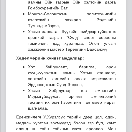
яамны Ойн газрын Ойн хэлтсийн дарга
Гомбосүрэнгийн Бат,
Монгол-Солонгосын политехникийн
коллежийн захирал Эрдэнийн
Түмэндэмбэрэл,
Улсын харцага, Шүүхийн шийдвэр гүйцэтгэх
ерөнхий газрын “Сүлд” спорт хорооны
тамирчин, дэд хурандаа, Олон улсын
хэмжээний мастер Төрөөгийн Баасанхүү
Хөдөлмөрийн хүндэт медалиар:
Хот байгуулалт, барилга, орон
сууцжуулалтын яамны Хотын стандарт,
хөгжлийн хэлтсийн ахлах мэргэжилтэн
Эрдэнэцогтын Сувд-Эрдэнэ,
Улсын Хоёрдугаар төв эмнэлгийн
Мэдээгүйжүүлэг, эрчимт эмчилгээний
тасгийн их эмч Гэрэлтийн Гантөмөр нарыг
шагналаа.
Ерөнхийлөгч У.Хүрэлсүх төрийн дээд цол, одон,
медаль хүртсэн эрхмүүдэд болон гэр бүл, хамт
олонд нь сайн сайхныг хүсэн ерөөлөө. Мөн