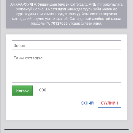
АНХААРУУЛГА: Уншигчдын бичсэн сэтгэгдэлд MNB.mn хариуцлага
хүлээхгүй болно. ТА сэтгэгдэл бичихдээ хууль зүйн болон ёс
суртахууны хэм хэмжээг хүндэтгэнэ үү. Хэм хэмжээг зөрчсөн
сэтгэгдэлийг админ устгах эрхтэй. Сэтгэгдэлтэй холбоотой санал
гомдолыг
70127055
утсаар хүлээн авна.
1000
Илгээх
ЭХНИЙ
СҮҮЛИЙН