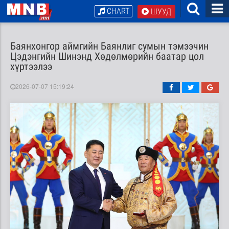
CHART
ШУУД
Баянхонгор аймгийн Баянлиг сумын тэмээчин
Цэдэнгийн Шинэнд Хөдөлмөрийн баатар цол
хүртээлээ
2026-07-07 15:19:24