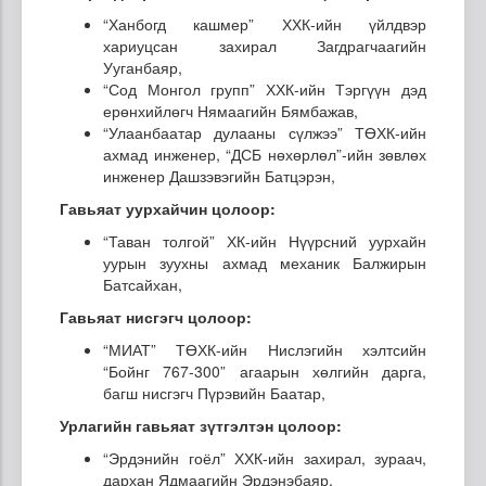
“Ханбогд кашмер” ХХК-ийн үйлдвэр
хариуцсан захирал Загдрагчаагийн
Ууганбаяр,
“Сод Монгол групп” ХХК-ийн Тэргүүн дэд
ерөнхийлөгч Нямаагийн Бямбажав,
“Улаанбаатар дулааны сүлжээ” ТӨХК-ийн
ахмад инженер, “ДСБ нөхөрлөл”-ийн зөвлөх
инженер Дашзэвэгийн Батцэрэн,
Гавьяат уурхайчин цолоор:
“Таван толгой” ХК-ийн Нүүрсний уурхайн
уурын зуухны ахмад механик Балжирын
Батсайхан,
Гавьяат нисгэгч цолоор:
“МИАТ” ТӨХК-ийн Нислэгийн хэлтсийн
“Бойнг 767-300” агаарын хөлгийн дарга,
багш нисгэгч Пүрэвийн Баатар,
Урлагийн гавьяат зүтгэлтэн цолоор:
“Эрдэнийн гоёл” ХХК-ийн захирал, зураач,
дархан Ядмаагийн Эрдэнэбаяр,