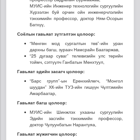
МУИС-ийн Инженер технологийн сургуулийн
Хүрээлэн буй орчин ойн инженерчлэлийн
тэнхимийн профессор, доктор Ням-Осорын
Батхүү,
Соёлын гавьяат зүтгэлтэн цолоор:
“Мөнгөн мод сургалтын төв”-ийн уран
дархны багш, зураач Намсрайн Баатаржав,
“25 дугаар суваг” телевизийн улс төрийн
тоймч, сэтгүүлч Ганбатын Мөнхтуул,
Гавьяат эдийн засагч цолоор:
“Барс групп”-ын Ерөнхийлөгч, “Монгол
шуудан” ХК-ийн ТУЗ-ийн гишүүн Чүлтэмийн
Амарбаатар,
Гавьяат багш цолоор:
МУИС-ийн Шинжлэх ухааны сургуулийн
Эдийн засгийн тэнхимийн профессор,
доктор Чулуунбатын Нарантуяа,
Гавьяат жүжигчин цолоор: