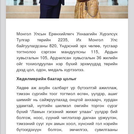
Монгол Улсын Ерөнхийлөгч Ухнаагийн Хүрэлсүх
Тулгар төрийн 2235, Их Монгол Улс
байгуулагдсаны 820, Үндэсний эрх чөлөө, тусгаар
тогтнолоо сэргээн мандуулсны 115, Ардын
хувьсгалын 105, Ардчилсан хувьсгалын 36 жилийн
ойг тохиолдуулан нэр бүхий эрхмүүдэд төрийн
дээд цол, одон, медаль хүртээлээ.
Хөдөлмөрийн баатар цолыг
Хөдөө аж ахуйн салбарт үр бүтээлтэй ажиллаж,
тэмээн сүргийн тоог тогтмол өсгөн, үүлдэр, ашиг
шимийг нь сайжруулахад онцгой анхаарч, хурдан
удамтай, нутгийн шилмэл омгийн торгон сүрэг
бүхий “Ламын гэгээний жижиг улаан” үүлдэр бий
болгож, ноос, сүүний чиглэлээр дагнан үржүүлэн,
тэмээний сүүг хүн амын хоол, хүнсний гол нэрийн
бүтээгдэхүүн болгон, эмчилгээ, сувилгааны