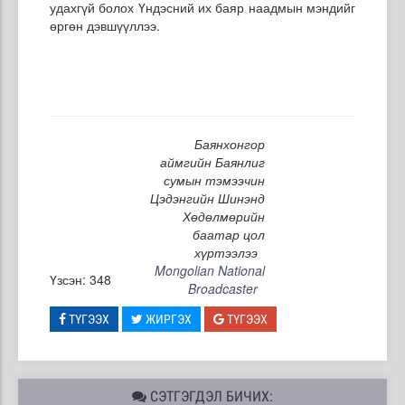
удахгүй болох Үндэсний их баяр наадмын мэндийг
өргөн дэвшүүллээ.
Баянхонгор
аймгийн Баянлиг
сумын тэмээчин
Цэдэнгийн Шинэнд
Хөдөлмөрийн
баатар цол
хүртээлээ
Mongolian National
Үзсэн: 348
Broadcaster
ТҮГЭЭХ
ЖИРГЭХ
ТҮГЭЭХ
СЭТГЭГДЭЛ БИЧИХ: