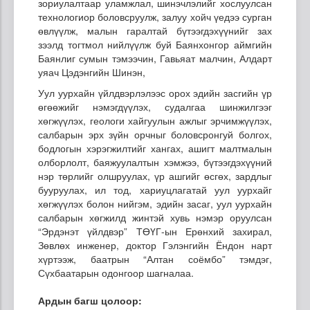
зориулалтаар уламжлал, шинэчлэлийг хослуулсан
технологиор боловсруулж, залуу хойч үедээ сурган
өвлүүлж, малын гаралтай бүтээгдэхүүнийг зах
зээлд тогтмол нийлүүлж буй Баянхонгор аймгийн
Баянлиг сумын тэмээчин, Гавьяат малчин, Алдарт
уяач Цэдэнгийн Шинэн,
Уул уурхайн үйлдвэрлэлээс орох эдийн засгийн үр
өгөөжийг нэмэгдүүлэх, судалгаа шинжилгээг
хөгжүүлэх, геологи хайгуулын ажлыг эрчимжүүлэх,
салбарын эрх зүйн орчныг боловсронгуй болгох,
бодлогын хэрэгжилтийг хангах, ашигт малтмалын
олборлолт, баяжуулалтын хэмжээ, бүтээгдэхүүний
нэр төрлийг олшруулах, үр ашгийг өсгөх, зардлыг
бууруулах, ил тод, хариуцлагатай уул уурхайг
хөгжүүлэх болон нийгэм, эдийн засаг, уул уурхайн
салбарын хөгжилд жинтэй хувь нэмэр оруулсан
“Эрдэнэт үйлдвэр” ТӨҮГ-ын Ерөнхий захирал,
Зөвлөх инженер, доктор Гэлэнгийн Ёндон нарт
хүртээж, баатрын “Алтан соёмбо” тэмдэг,
Сүхбаатарын одонгоор шагналаа.
Ардын багш цолоор: