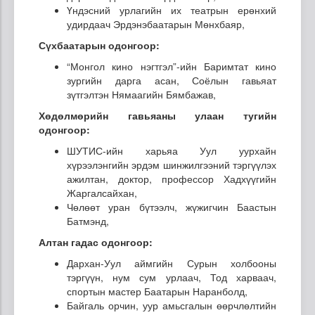
Үндэсний урлагийн их театрын ерөнхий
удирдаач Эрдэнэбаатарын Мөнхбаяр,
Сүхбаатарын одонгоор:
“Монгол кино нэгтгэл”-ийн Баримтат кино
зургийн дарга асан, Соёлын гавьяат
зүтгэлтэн Нямаагийн Бямбажав,
Хөдөлмөрийн гавьяаны улаан тугийн
одонгоор:
ШУТИС-ийн харьяа Уул уурхайн
хүрээлэнгийн эрдэм шинжилгээний тэргүүлэх
ажилтан, доктор, профессор Хадхүүгийн
Жаргалсайхан,
Чөлөөт уран бүтээлч, жүжигчин Баастын
Батмэнд,
Алтан гадас одонгоор:
Дархан-Уул аймгийн Сурын холбооны
тэргүүн, нум сум урлаач, Тод харваач,
спортын мастер Баатарын Наранболд,
Байгаль орчин, уур амьсгалын өөрчлөлтийн