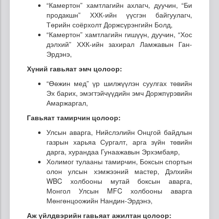
“Камертон” хамтлагийн ахлагч, дуучин, “Би
продакшн” ХХК-ийн үүсгэн байгуулагч,
Төрийн соёрхолт Доржсүрэнгийн Болд,
“Камертон” хамтлагийн гишүүн, дуучин, “Хос
дэлхий” ХХК-ийн захирал Ламжавын Ган-
Эрдэнэ,
Хүний гавьяат эмч цолоор:
“Өөжин мед” үр шилжүүлэн суулгах төвийн
Эх барих, эмэгтэйчүүдийн эмч Доржпүрэвийн
Амаржаргал,
Гавьяат тамирчин цолоор:
Улсын аварга, Нийслэлийн Онцгой байдлын
газрын харьяа Сургалт, арга зүйн төвийн
дарга, хурандаа Гунаажавын Эрхэмбаяр,
Холимог тулааны тамирчин, Боксын спортын
олон улсын хэмжээний мастер, Дэлхийн
WBC холбооны мутай боксын аварга,
Монгол Улсын MFC холбооны аварга
Мөнгөнцоожийн Нандин-Эрдэнэ,
Аж үйлдвэрийн гавьяат ажилтан цолоор: