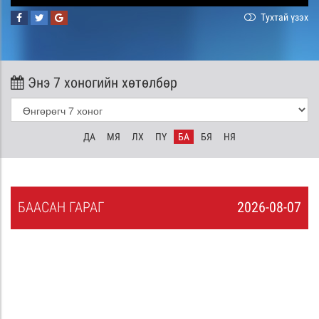
Тухтай үзэх
Энэ 7 хоногийн хөтөлбөр
ДА
МЯ
ЛХ
ПҮ
БА
БЯ
НЯ
БА
АСАН
ГАРАГ
2026-08-07
6