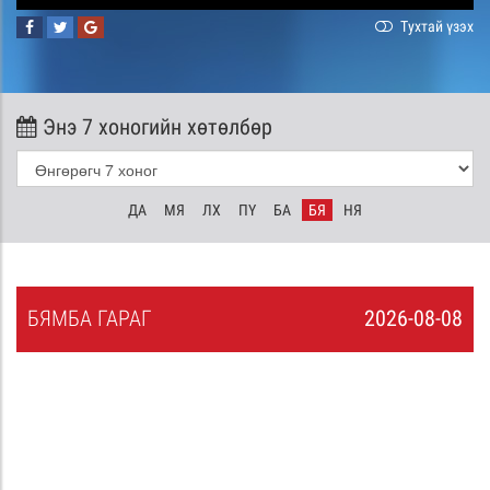
Тухтай үзэх
Энэ 7 хоногийн хөтөлбөр
ДА
МЯ
ЛХ
ПҮ
БА
БЯ
НЯ
БЯ
МБА
ГАРАГ
2026-08-08
7