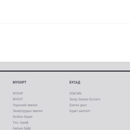
МҮОНРТ
БУСАД
МҮОНР
VOM.MN
МҮОНТ
Залуу Зохион бүтээгч
Үндэсний зөвлөл
Шилэн данс
Захирлуудын зөвлөл
Аудит шалгалт
Холбоо барих
Үнэ, тариф
Ажлын байр