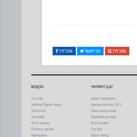
ТҮГЭЭХ
ЖИРГЭХ
ТҮГЭЭХ
МЭДЭЭ
ЧӨЛӨӨТ ЦАГ
Улс төр
Шинэ технологи
Нийгэм-Эдийн засаг
Цэнхэр дэлгэц 2015
Технологи
Таны амралтанд
Дэлхийд
Хүүхдийн ертөнц
Фото мэдээ
Фото мэдээ
Байгаль орчин
Гэр бүл
Ярилцлага
Эрүүл мэнд