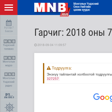
8-р сар 7
Гарчиг: 2018 оны 7
Баасан
2018-09-04 11:09:57
Үндэсний
телевиз
Монголын
мэдээ
Тодруулга:
Энэхүү тайлантай холбоотой тодруулгы
Монголын
327257
Үндэсний
радио
2018 оны 7-р сар