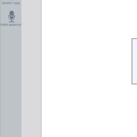
Цагийн хүрд
Найм арваннэг