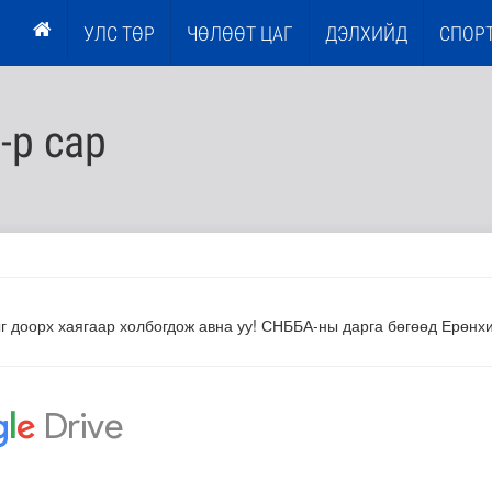
УЛС ТӨР
ЧӨЛӨӨТ ЦАГ
ДЭЛХИЙД
СПОР
-р сар
г доорх хаягаар холбогдож авна уу! СНББА-ны дарга бөгөөд Ерөнхи