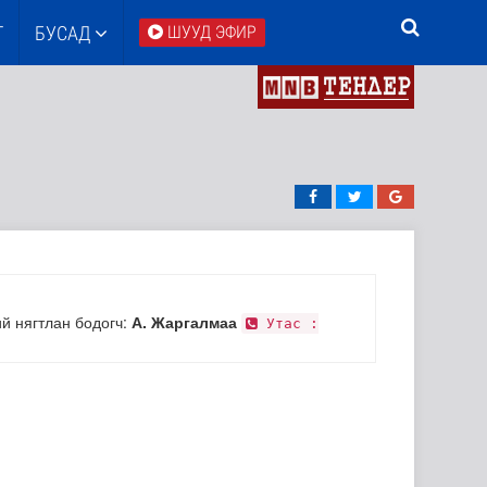
Т
БУСАД
ШУУД ЭФИР
й нягтлан бодогч:
А. Жаргалмаа
Утас :