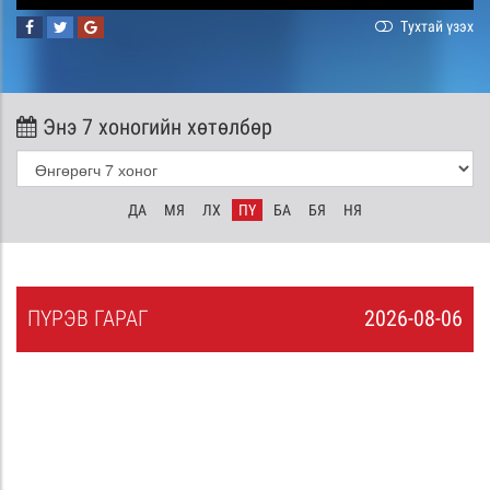
Тухтай үзэх
Энэ 7 хоногийн хөтөлбөр
ДА
МЯ
ЛХ
ПҮ
БА
БЯ
НЯ
ПҮ
РЭВ
ГАРАГ
2026-08-06
5