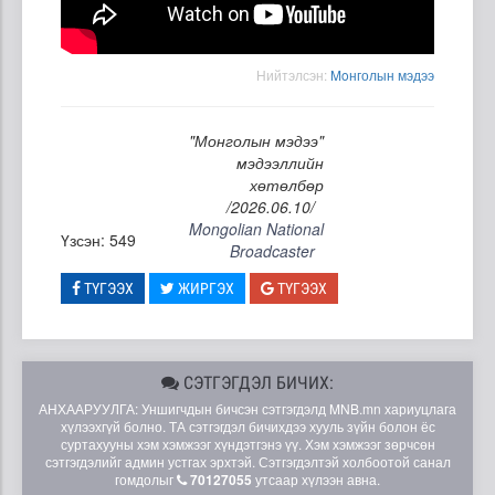
Нийтэлсэн:
Moнголын мэдээ
"Монголын мэдээ"
мэдээллийн
хөтөлбөр
/2026.06.10/
Mongolian National
Үзсэн: 549
Broadcaster
ТҮГЭЭХ
ЖИРГЭХ
ТҮГЭЭХ
СЭТГЭГДЭЛ БИЧИХ:
АНХААРУУЛГА: Уншигчдын бичсэн сэтгэгдэлд MNB.mn хариуцлага
хүлээхгүй болно. ТА сэтгэгдэл бичихдээ хууль зүйн болон ёс
суртахууны хэм хэмжээг хүндэтгэнэ үү. Хэм хэмжээг зөрчсөн
сэтгэгдэлийг админ устгах эрхтэй. Сэтгэгдэлтэй холбоотой санал
гомдолыг
70127055
утсаар хүлээн авна.