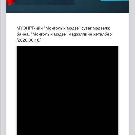
МҮОНРТ-ийн "Монголын мэдээ" суваг мэдээлж
байна. "Монголын мэдээ" мэдээллийн хөтөлбөр
/2026.06.10/