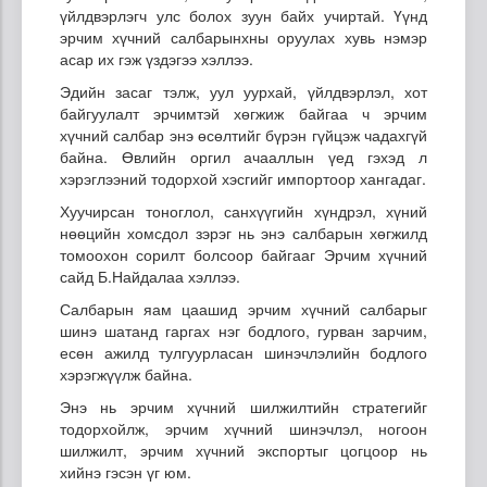
үйлдвэрлэгч улс болох зуун байх учиртай. Үүнд
эрчим хүчний салбарынхны оруулах хувь нэмэр
асар их гэж үздэгээ хэллээ.
Эдийн засаг тэлж, уул уурхай, үйлдвэрлэл, хот
байгуулалт эрчимтэй хөгжиж байгаа ч эрчим
хүчний салбар энэ өсөлтийг бүрэн гүйцэж чадахгүй
байна. Өвлийн оргил ачааллын үед гэхэд л
хэрэглээний тодорхой хэсгийг импортоор хангадаг.
Хуучирсан тоноглол, санхүүгийн хүндрэл, хүний
нөөцийн хомсдол зэрэг нь энэ салбарын хөгжилд
томоохон сорилт болсоор байгааг Эрчим хүчний
сайд Б.Найдалаа хэллээ.
Салбарын яам цаашид эрчим хүчний салбарыг
шинэ шатанд гаргах нэг бодлого, гурван зарчим,
есөн ажилд тулгуурласан шинэчлэлийн бодлого
хэрэгжүүлж байна.
Энэ нь эрчим хүчний шилжилтийн стратегийг
тодорхойлж, эрчим хүчний шинэчлэл, ногоон
шилжилт, эрчим хүчний экспортыг цогцоор нь
хийнэ гэсэн үг юм.