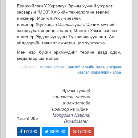
Ерөнхийлөгч У.Хүрэлсүх Эрчим хүчний угсралт,
засварын “МЭЗ” ХХК-ийн технологийн зөвлөх
инженер, Монгол Улсын зөвлөх
инженер Жулхацын Цээлээсүрэн, Эрчим хүчний
зохицуулах хорооны дарга, Монгол Улсын зөвлөх
инженер Эрдэнэчулууны Түвшинчулуун нарт Аж
үйлдвэрийн гавьяат ажилтан цол хүртээлээ.
Мөн нэр бүхий эрхмүүдийг төрийн дээд одон,
медалиар шагналаа.
Нийтэлсэн:
Монгол Улсын Ерөнхийлөгчийн Тамгын газрын
Хэвлэл мэдээллийн алба
Эрчим хүчний
шинэчлэл, ногоон
шилжилтийг
цогцоор нь хийнэ
Mongolian National
Үзсэн: 385
Broadcaster
ТҮГЭЭХ
ЖИРГЭХ
ТҮГЭЭХ