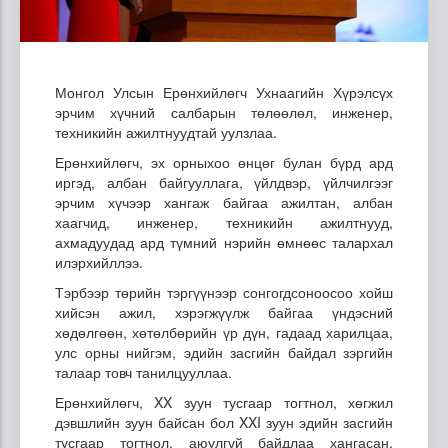
Монгол Улсын Ерөнхийлөгч Ухнаагийн Хүрэлсүх
эрчим хүчний салбарын төлөөлөл, инженер,
техникийн ажилтнуудтай уулзлаа.
Ерөнхийлөгч, эх орныхоо өнцөг булан бүрд ард
иргэд, албан байгууллага, үйлдвэр, үйлчилгээг
эрчим хүчээр хангаж байгаа ажилтан, албан
хаагчид, инженер, техникийн ажилтнууд,
ахмадуудад ард түмний нэрийн өмнөөс талархал
илэрхийллээ.
Тэрбээр төрийн тэргүүнээр сонгогдсоноосоо хойш
хийсэн ажил, хэрэгжүүлж байгаа үндэсний
хөдөлгөөн, хөтөлбөрийн үр дүн, гадаад харилцаа,
улс орны нийгэм, эдийн засгийн байдал зэргийн
талаар товч танилцууллаа.
Ерөнхийлөгч, XX зуун тусгаар тогтнол, хөгжил
дэвшлийн зуун байсан бол XXI зуун эдийн засгийн
тусгаар тогтнол, аюулгүй байдлаа хангасан,