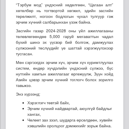
“Тэрбум мод” үндэсний хөдөлгөөн, “Цагаан алт”
хөтөлбөр нь тогтвортой хөгжил, эдийн засгийн
төрөлжилт, ногоон бодлогын чухал тулгуур гэж
эрчим хүчний салбарынхан үзэж байна.
Засгийн газар 2024-2028 оны үйл ажиллагааны
төлөвлөгөөндөө 5,000 гаруй мегаваттын чадал
бүхий шинэ эх үүсвэр бий болгож, дамжуулах
сүлжээний төслүүдийг үе шаттай хэрэгжүүлэхээр
тусгасан.
Мөн сэргээгдэх эрчим хүч, эрчим хүч хуримтлуулах
систем, өндөр хүчдэлийн үндэсний сүлжээ, бүс
нутгийн хамтын ажиллагааг өргөжүүлж, Зүүн хойд
Азийн цэвэр эрчим хүчний тоглогч болох зорилго
тавьжээ.
Энэ хүрээнд:
Хэрэглэгч төвтэй байх,
Эрчим хүчний найдвартай, аюулгүй байдлыг
хангах,
Чөлөөт зах зээл, шударга өрсөлдөөн, хувийн
хэвшлийн оролцоог дэмжихийг зорьж байна.