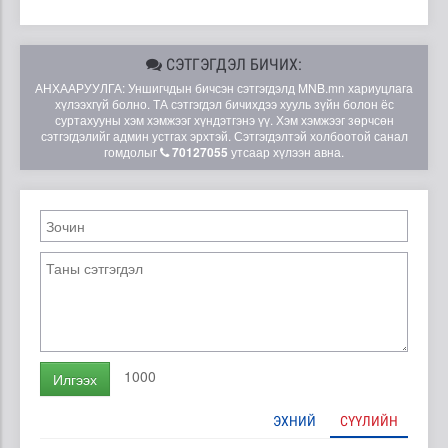
СЭТГЭГДЭЛ БИЧИХ:
АНХААРУУЛГА: Уншигчдын бичсэн сэтгэгдэлд MNB.mn хариуцлага
хүлээхгүй болно. ТА сэтгэгдэл бичихдээ хууль зүйн болон ёс
суртахууны хэм хэмжээг хүндэтгэнэ үү. Хэм хэмжээг зөрчсөн
сэтгэгдэлийг админ устгах эрхтэй. Сэтгэгдэлтэй холбоотой санал
гомдолыг
70127055
утсаар хүлээн авна.
1000
Илгээх
ЭХНИЙ
СҮҮЛИЙН