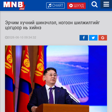
CHART
ШУУД
Эрчим хүчний шинэчлэл, ногоон шилжилтийг
цогцоор нь хийнэ
2026-06-10 09:34:32