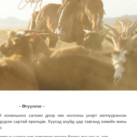
зруудын төлөөлөгчид COP17-ын байгууламжтай танилцлаа
- Өгүүллэг -
й хониныхоо салхин доор хөх ногооны үнэрт хөлчүүрэнхэн
дүүрэн сартай ярилцав. Хүүхэд ахуйд цар тавганд ээжийн минь
ж:
мрын салхи шиг сэвэлзэж зогсоо билээ дээ гэх нь тэр.