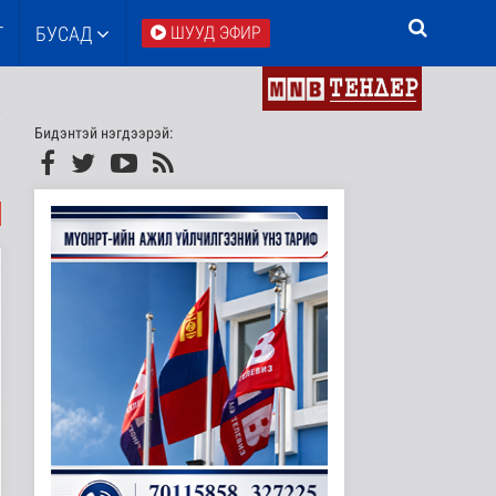
Т
БУСАД
ШУУД ЭФИР
Бидэнтэй нэгдээрэй: