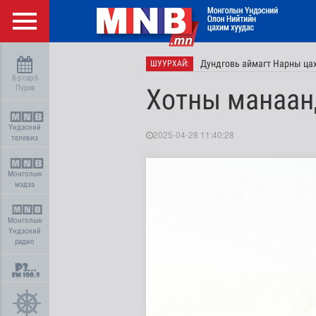
Дундговь аймагт Нарны цах
ШУУРХАЙ:
8-р сар 6
Пүрэв
Хотны манаан
Үндэсний
2025-04-28 11:40:28
телевиз
Монголын
мэдээ
Монголын
Үндэсний
радио