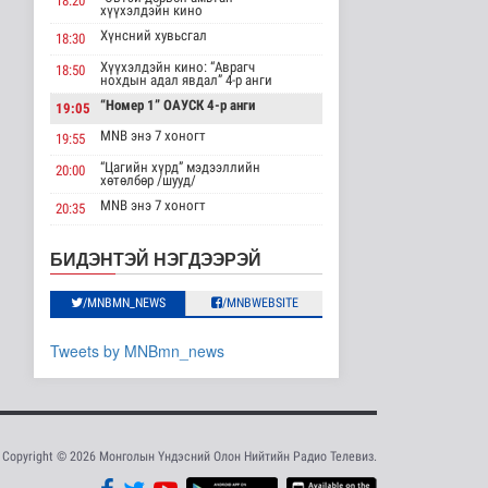
18:20
хүүхэлдэйн кино
Шейх Хасина
Бангладешт эргэн
Хүнсний хувьсгал
18:30
ирэхээ зарлав
Хүүхэлдэйн кино: “Аврагч
18:50
Дэлхийд
нохдын адал явдал” 4-р анги
8 цаг 40 минутын өмнө
“Номер 1” ОАУСК 4-р анги
19:05
Монгол Улсын эмэгтэй
MNB энэ 7 хоногт
19:55
шигшээ баг Азийн
наадам-д о..
“Цагийн хүрд” мэдээллийн
20:00
хөтөлбөр /шууд/
Cпорт
MNB энэ 7 хоногт
9 цаг 38 минутын өмнө
20:35
Монгол 99 “Би монгол хүн”
20:40
Энэ сарын 15-наас
Дорноговь аймгаас /шууд/
БИДЭНТЭЙ НЭГДЭЭРЭЙ
эхэлж тээврийн
“Эргүүлэг” ОАУСК 4-р анги
22:10
хэрэгслийн улсы..
Нийгэм
/MNBMN_NEWS
/MNBWEBSITE
“Гэрэлтэй цонх” үдшийн
23:25
хөтөлбөр
9 цаг 45 минутын өмнө
Tweets by MNBmn_news
Хэт халууны улмаас
Токиогийн амьтны
хүрээлэнд гу..
Шар мэдээ
9 цаг 4 минутын өмнө
Copyright © 2026 Монголын Үндэсний Олон Нийтийн Радио Телевиз.
Нэгдүгээр хорооллын