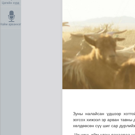
Цагийн хүрд
Найм арваннэг
Дипломат төлөөлөгчийн га
Зуны налайсан үдшээр хотто
зогсох хижээл эр арван тавны 
хөлдөөсөн сүү шиг сар дүрлий
-Чи чинь ийм үдэш яахаараа на