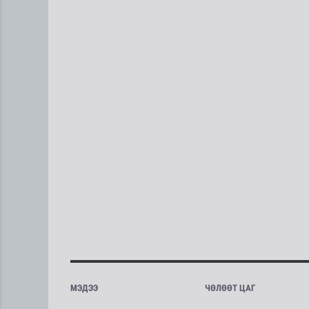
МЭДЭЭ
ЧӨЛӨӨТ ЦАГ