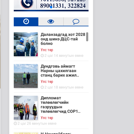
Даланзадгад хот 2028
онд шинэ ДЦС-тай
болно
Улс төр
2 цаг 14 минутын өмнө
Дундговь аймагт
Нарны цахилгаан
станц барих ажил..
Улс төр
2 цаг 18 минутын өмнө
Дипломат
төлөөлөгчийн
газруудын
төлөөлөгчид COP1..
Улс төр
2 цаг 26 минутын өмнө