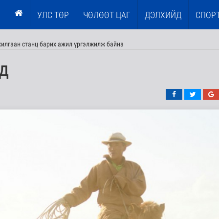
УЛС ТӨР
ЧӨЛӨӨТ ЦАГ
ДЭЛХИЙД
СПОР
илгаан станц барих ажил үргэлжилж байна
д