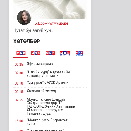
Цагдаагийн
байгууллагын 102
тусгай дугаарт гэмт ..
Б.Цоожчулуунцэцэг
7 цагийн өмнө
Нийгэм
Нутаг буцаагүй хун...
Үндэсний спортын
ХӨТӨЛБӨР
зуны VIII наадам
амжилттай зохи..
Cпорт
7 цаг 24 минутын өмнө
Эфир завсарлав
00:25
ОХУ-аас шатахууны
“Цагийн хүрд” мэдээллийн
07:30
импорт тасралтгүй
хөтөлбөр /давталт/
хийгдэж байна
“Эргүүлэг” ОАУСК 3-р анги
08:10
Нийгэм
8 цаг 33 минутын өмнө
Хөгжилтэй үсгүүд
09:15
Монгол Улсын Ерөнхий
АНУ импортлогчдод
09:55
Сайдын ивээл дор ITF
100 тэрбум
ТАЕКВОН-ДО-гийн Ази Тивийн
ам.долларын
XI Аварга Шалгаруулах
тарифын..
Тэмцээн /шууд/
Дэлхийд
“Монгол бөхөн” баримтат
18:00
кино
8 цаг 33 минутын өмнө
“Эвтэй дөрвөн амьтан”