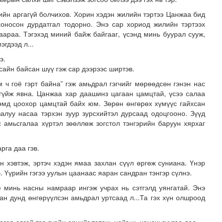
эхийн аргагүй болчихов. Хорин хэдэн жилийн тэртээ Цанжаа бид
оносон дурдатгал тодорно. Энэ сар хориод жилийн тэртээх
аараа. Тэгэхэд миний байж байгааг, үсэнд минь буурал сууж,
гдээд л...
э.
сайн байсан шүү гэж сар дээрээс ширтэв.
м ч гоё гэрт байна” гэж амьдрал гэгчийг мөрөөдсөн гэнэн нас
гүйж явна. Цанжаа хар даашинз цагаан цамцтай, үсээ салаа
лгамдаж буй асуудлуудыг 7 хоног бүр Засгийн газрын х..
 өмд цоохор цамцтай байх юм. Зөрөн өнгөрөх хүмүүс гайхсан
алуу насаа тэрхэн зуур зурсхийтэл дурсаад одоцгооно. Зүүд
с амьсгалаа хүртэл зөөллөж зогстол тэнгэрийн баруун хярхаг
рга даа гэв.
н хэвтэж, эртэч хэдэн ямаа захлан сүүл өргөж суниана. Үнэр
 Үүрийн гэгээ уулын цаанаас яаран сандран тэнгэр сүлнэ.
 минь насны намраар ингэж учрах нь сэтгэлд уянгатай. Энэ
яан дунд өнгөрүүлсэн амьдрал уртсаад л...Та гэх хүн олшроод