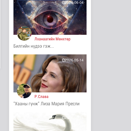
2026-06-04
5 цаг 4 минутын өмнө
COP17-ын зочид,
төлөөлөгчдөд үйлчлэх
250 орчим ж..
Нийгэм
6 цаг 25 минутын өмнө
Лханаагийн Мөнхтөр
Билгийн нүдээ гэж...
Шатахууны нөөцийг
нэмэгдүүлэх,
доголдлыг арилгах..
2026-05-14
Нийгэм
6 цаг 29 минутын өмнө
Нийслэлийн иргэдийн
Төлөөлөгчдийн Хурлын
Ээлжит ..
Нийгэм
Р.Слава
7 цаг 35 минутын өмнө
"Хааны гүнж” Лиза Мария Пресли
Үерийн аюулаас
сэрэмжтэй байхыг
анхааруулж байна
2026-05-14
Байгаль орчин
7 цаг 50 минутын өмнө