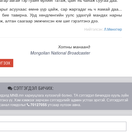
гар авгай тэр гуайн өрхийг татаж, цайг нь чанаж суугаа даа.
арыг асуухаас өмнө үүр цайж, сар жаргадаг нь ч яамай даа...
 бие тавирна. Урд хөндлөнгийн уулс удахгүй мандах нарны
ж, алтан саагаар эмжчихсэн юм шиг гэрэлтэнэ дээ.
Нийтэлсэн:
Л.Мөнхтөр
Хотны манаанд
Mongolian National Broadcaster
ҮГЭЭХ
глэлийн замналд түр хугацаагаар өөрчлөлт орууллаа
СЭТГЭГДЭЛ БИЧИХ:
элд MNB.mn хариуцлага хүлээхгүй болно. ТА сэтгэгдэл бичихдээ хууль зүйн
гэнэ үү. Хэм хэмжээг зөрчсөн сэтгэгдэлийг админ устгах эрхтэй. Сэтгэгдэлтэй
санал гомдолыг
70127055
утсаар хүлээн авна.