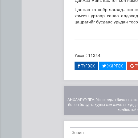
Цанжаа минь нас тогтсон намба
Цанжаа та хоёр яагаад...гэж с
хэмээн уртаар санаа алдахад
цацрагийг бусдаас урьдан тосо
Үзсэн: 11344
ТҮГЭЭХ
ЖИРГЭХ
Т
Нийтийн тээврийн Ч:19А чи
АНХААРУУЛГА: Уншигчдын бичсэн сэтгэгд
болон ёс суртахууны хэм хэмжээг хүндэт
холбоотой 