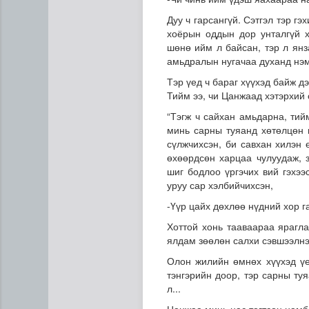
Дуу ч гарсангүй. Сэтгэл тэр г
хоёрын оддын дор унталгүй х
шөнө ийм л байсан, тэр л янз
амьдралын нугачаа духанд нэмэ
Тэр үед ч бараг хүүхэд байж дэ
Тийм ээ, чи Цанжаад хэтэрхий 
“Тэгж ч сайхан амьдарна, тий
минь сарны туяанд хөтөлцөн 
Н.Номтойбаяр: Аймгуудад ту
сүлжчихсэн, би савхан хилэн
өхөөрдсөн харцаа чулуудаж, з
шиг бодлоо үргэчих вий гэхээ
уруу сар хэлбийчихсэн,
-Үүр цайх дөхлөө нүдний хор га
Хоттой хонь тааваараа ярагла
ялдам зөөлөн салхи сэвшээлнэ.
Олон жилийн өмнөх хүүхэд үе
тэнгэрийн доор, тэр сарны ту
л...