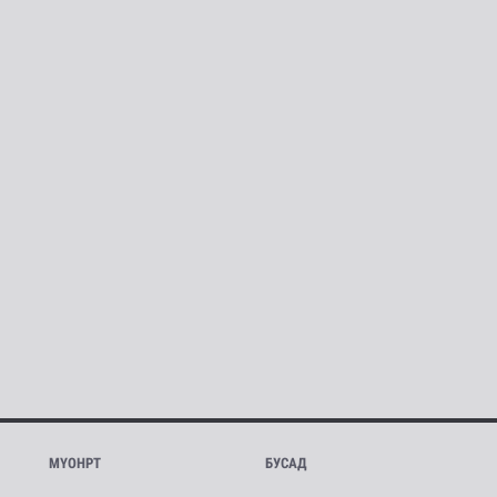
МҮОНРТ
БУСАД