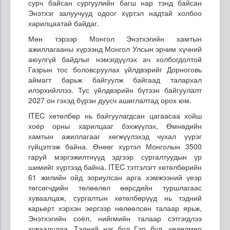
сурч байсан сургуулийн багш нар тэнд байсан
Энэтхэг залуучууд одоог хүртэл надтай холбоо
харилцаатай байдаг.
Мөн тэрээр Монгол Энэтхэгийн хамтын
ажиллагааны хүрээнд Монгол Улсын эрчим хүчний
аюулгүй байдлыг нэмэгдүүлэх ач холбогдолтой
Газрын тос боловсруулах үйлдвэрийг Дорноговь
аймагт барьж байгуулж байгаад талархал
илэрхийллээ. Тус үйлдвэрийн бүтээн байгуулалт
2027 он гэхэд бүрэн дуусч ашиглалтад орох юм.
ITEC хөтөлбөр нь байгуулагдсан цагаасаа хойш
хоёр орны харилцааг бэхжүүлэх, Өмнөдийн
хамтын ажиллагааг хөгжүүлэхэд чухал үүрэг
гүйцэтгэж байна. Өнөөг хүртэл Монголын 3500
гаруй мэргэжилтнүүд эдгээр сургалтуудын үр
шимийг хүртээд байна. ITEC тэтгэлэгт хөтөлбөрийн
61 жилийн ойд зориулсан арга хэмжээний үеэр
төгсөгчдийн төлөөлөл өөрсдийн туршлагаас
хуваалцаж, сургалтын хөтөлбөрүүд нь тэдний
карьерт хэрхэн эергээр нөлөөлсөн талаар ярьж,
Энэтхэгийн соёл, нийгмийн талаар сэтгэгдлээ
хуваалцлаа. Тэдний нэг бол Гэр бүл, хөдөлмөр