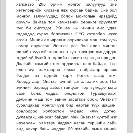
хэлснээр 200 орчим монгол залуучууд энэ
хөтөлбөрийн хүрээнд явж сурсан байна. Энэ бол
монгол залуучуудад болон монголын ирээдүйд
оруулж байгаа том хэмжээний хөрөнгө оруулалт
гэж би ойлгодог. Жишээ нь миний анх удаа
гадаадад сурах боломжийг ITEC хөтөлбөр нээж
өгсөн. Миний амьдралыг өөрчлөхөд маш том хувь
нэмэр оруулсан. Энэтхэг улс бол олон мянган
жилийн түүхтэй маш олон хүн зэрэгцэн амьдардаг
төдийгүй бүхий л төрлийн шашин зэрэгцэн оршдог.
Дэлхийн хамгийн том ардчилал тэнд байдаг. Тэр
олон хүн хамтаараа хэрхэн найрсгаар оршиж
болдог вэ гэдгийг харж болох газар юм.
Хоёрдугаарт Энэтхэг хүний сэтгэлгээ их өөр. Нэг
зүйлийг бариад авбал ганцхан тэр зүйлдээ маш
сайн болж чаддаг онцлогтой. Гуравдугаарт
дэлхийн маш том эдийн засагтай орон. Энэтхэгт
суралцахад монголчууд бид нартай түүх шашин,
соёлоороо холбоотой учраас илүү дотно,
дулаахан, найрсаг байдаг. Мөн Энэтхэг хүнтэй нэг
нөхөрлөж, хамтарч чадвал насан туршийн сайн
анд нөхөр байж чаддаг. 20 жилийн өмнө миний