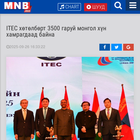
CHART
ШУУД
ITEC хөтөлбөрт 3500 гаруй монгол хүн
хамрагдаад байна
2025-09-26 16:33:22