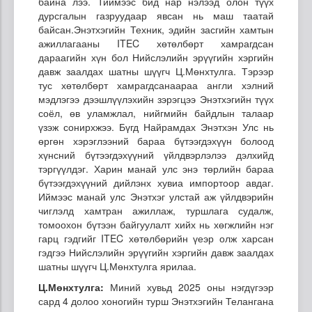
байна лээ. Тиймээс бид нар нэлээд олон түүх
дурсгалын газруудаар явсан нь маш таатай
байсан.Энэтхэгийн Техник, эдийн засгийн хамтын
ажиллагааны ITEC хөтөлбөрт хамрагдсан
дараагийн хүн бол Нийслэлийн эрүүгийн хэргийн
давж заалдах шатны шүүгч Ц.Мөнхтулга. Тэрээр
тус хөтөлбөрт хамрагдсанаараа англи хэлний
мэдлэгээ дээшлүүлэхийн зэрэгцээ Энэтхэгийн түүх
соёл, өв уламжлал, нийгмийн байдлын талаар
үзэж сонирхжээ. Бүгд Найрамдах Энэтхэн Улс нь
өргөн хэрэглээний бараа бүтээгдэхүүн болоод
хүнсний бүтээгдэхүүний үйлдвэрлэлээ дэлхийд
тэргүүлдэг. Харин манай улс энэ төрлийн бараа
бүтээгдэхүүний дийлэнх хувиа импортоор авдаг.
Иймээс манай улс Энэтхэг улстай аж үйлдвэрийн
чиглэлд хамтран ажиллаж, туршлага судалж,
томоохон бүтээн байгуулалт хийх нь хөгжлийн нэг
гарц гэдгийг ITEC хөтөлбөрийн үеэр олж харсан
гэдгээ Нийслэлийн эрүүгийн хэргийн давж заалдах
шатны шүүгч Ц.Мөнхтулга ярилаа.
Ц.Мөнхтулга:
Миний хувьд 2025 оны нэгдүгээр
сард 4 долоо хоногийн турш Энэтхэгийн Телангана