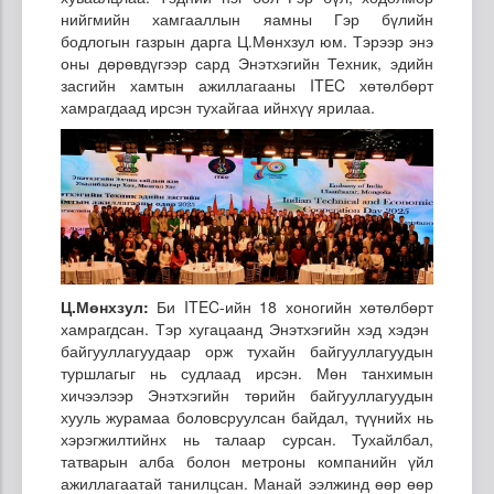
нийгмийн хамгааллын яамны Гэр бүлийн
бодлогын газрын дарга Ц.Мөнхзул юм. Тэрээр энэ
оны дөрөвдүгээр сард Энэтхэгийн Техник, эдийн
засгийн хамтын ажиллагааны ITEC хөтөлбөрт
хамрагдаад ирсэн тухайгаа ийнхүү ярилаа.
Ц.Мөнхзул:
Би ITEC-ийн 18 хоногийн хөтөлбөрт
хамрагдсан. Тэр хугацаанд Энэтхэгийн хэд хэдэн
байгууллагуудаар орж тухайн байгууллагуудын
туршлагыг нь судлаад ирсэн. Мөн танхимын
хичээлээр Энэтхэгийн төрийн байгууллагуудын
хууль журамаа боловсруулсан байдал, түүнийх нь
хэрэгжилтийнх нь талаар сурсан. Тухайлбал,
татварын алба болон метроны компанийн үйл
ажиллагаатай танилцсан. Манай ээлжинд өөр өөр