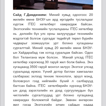
Сайд Г.Дамдинням:
Миний хувьд одоогоос 20
жилийн өмнө БНЭУ-ын ард иргэдийн туслалцааг
хүртэж ITEC хөтөлбөрт хамрагдаж байсан.
Энэтхэгийн техникийн туслалцааны ITEC хөтөлбөр
нь дэлхийн бүх улс орны залуучуудыг техникийн
мэдлэгтэй болгож сургадаг төдийгүй төрөл бүрийн
чадварыг эзэмшүүлэх урт богино хугацааны
сургалттай. Миний хувьд 20 жилийн өмнө БНЭУ-
ын Хайдарабад гэж хотод суралцаж байсан. Одоо
бол Телангана муж болсон. Манай улсад ITEC
хөтөлбөр хэрэгжээд 30 гаруй жил болж байна. Энэ
хугацаанд 3500 гаруй монгол залуус Энэтхэг улсад
суралцаад иржээ. Үүний дотор батлан хамгаалах
салбараас эхлээд тенхик технологи, эрүүл мэнд,
боловсрол гээд нийгмийн бүхий л салбарууд
багтсан байна. ITEC хөтөлбөрийн хүрээнд БНЭУ-
ын дээд зэрэглэлийн их дээд сургуулиудын бүх
чиглэлийн сургалтуудад урт богино хугацаанд
хамрагдах боломжтой байдаг. Зөвхөн өнгөрсөн
жил гэхэд Энэтхэгийн элчин сайдын надад