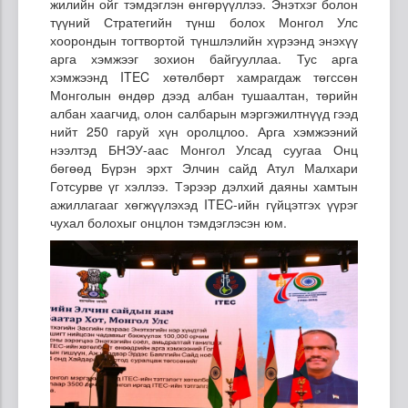
жилийн ойг тэмдэглэн өнгөрүүллээ. Энэтхэг болон
түүний Стратегийн түнш болох Монгол Улс
хоорондын тогтвортой түншлэлийн хүрээнд энэхүү
арга хэмжээг зохион байгууллаа. Тус арга
хэмжээнд ITEC хөтөлбөрт хамрагдаж төгссөн
Монголын өндөр дээд албан тушаалтан, төрийн
албан хаагчид, олон салбарын мэргэжилтнүүд гээд
нийт 250 гаруй хүн оролцлоо. Арга хэмжээний
нээлтэд БНЭУ-аас Монгол Улсад суугаа Онц
бөгөөд Бүрэн эрхт Элчин сайд Атул Малхари
Готсурве үг хэллээ. Тэрээр дэлхий даяны хамтын
ажиллагааг хөгжүүлэхэд ITEC-ийн гүйцэтгэх үүрэг
чухал болохыг онцлон тэмдэглэсэн юм.