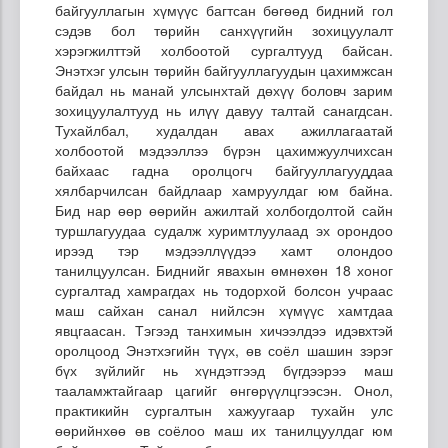
байгууллагын хүмүүс багтсан бөгөөд бидний гол
сэдэв бол төрийн санхүүгийн зохицуулалт
хэрэгжилттэй холбоотой сургалтууд байсан.
Энэтхэг улсын төрийн байгууллагуудын цахимжсан
байдал нь манай улсынхтай дөхүү боловч зарим
зохицуулалтууд нь илүү давуу талтай санагдсан.
Тухайлбал, худалдан авах ажиллагаатай
холбоотой мэдээллээ бүрэн цахимжуулчихсан
байхаас гадна оролцогч байгууллагууддаа
хялбарчилсан байдлаар хамруулдаг юм байна.
Бид нар өөр өөрийн ажилтай холбогдолтой сайн
туршлагуудаа судалж хуримтлуулаад эх орондоо
ирээд тэр мэдээллүүдээ хамт олондоо
танилцуулсан. Биднийг явахын өмнөхөн 18 хоног
сургалтад хамрагдах нь тодорхой болсон учраас
маш сайхан санал нийлсэн хүмүүс хамтдаа
явцгаасан. Тэгээд танхимын хичээлдээ идэвхтэй
оролцоод Энэтхэгийн түүх, өв соёл шашин зэрэг
бүх зүйлийг нь хүндэтгээд бүгдээрээ маш
тааламжтайгаар цагийг өнгөрүүлцгээсэн. Онол,
практикийн сургалтын хажуугаар тухайн улс
өөрийнхөө өв соёлоо маш их танилцуулдаг юм