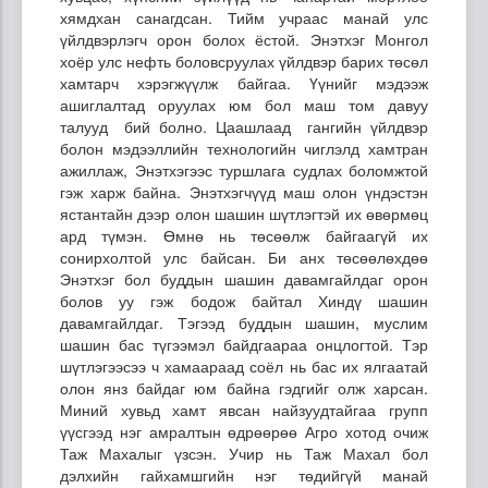
хямдхан санагдсан. Тийм учраас манай улс
үйлдвэрлэгч орон болох ёстой. Энэтхэг Монгол
хоёр улс нефть боловсруулах үйлдвэр барих төсөл
хамтарч хэрэгжүүлж байгаа. Үүнийг мэдээж
ашиглалтад оруулах юм бол маш том давуу
талууд бий болно. Цаашлаад гангийн үйлдвэр
болон мэдээллийн технологийн чиглэлд хамтран
ажиллаж, Энэтхэгээс туршлага судлах боломжтой
гэж харж байна. Энэтхэгчүүд маш олон үндэстэн
ястантайн дээр олон шашин шүтлэгтэй их өвөрмөц
ард түмэн. Өмнө нь төсөөлж байгаагүй их
сонирхолтой улс байсан. Би анх төсөөлөхдөө
Энэтхэг бол буддын шашин давамгайлдаг орон
болов уу гэж бодож байтал Хиндү шашин
давамгайлдаг. Тэгээд буддын шашин, муслим
шашин бас түгээмэл байдгаараа онцлогтой. Тэр
шүтлэгээсээ ч хамаараад соёл нь бас их ялгаатай
олон янз байдаг юм байна гэдгийг олж харсан.
Миний хувьд хамт явсан найзуудтайгаа групп
үүсгээд нэг амралтын өдрөөрөө Агро хотод очиж
Таж Махалыг үзсэн. Учир нь Таж Махал бол
дэлхийн гайхамшгийн нэг төдийгүй манай