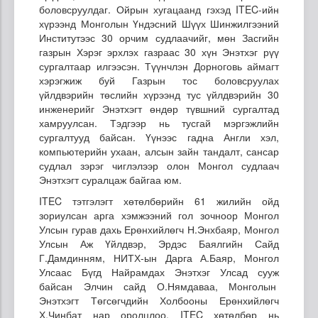
боловсруулдаг. Ойрын хугацаанд гэхэд ITEC-ийн
хүрээнд Монголын Үндэсний Шүүх Шинжилгээний
Институтээс 30 орчим судлаачийг, мөн Засгийн
газрын Хэрэг эрхлэх газраас 30 хүн Энэтхэг рүү
сургалтаар илгээсэн. Түүнчлэн Дорноговь аймагт
хэрэгжиж буй Газрын тос боловсруулах
үйлдвэрийн төслийн хүрээнд тус үйлдвэрийн 30
инженерийг Энэтхэгт өндөр түвшний сургалтад
хамруулсан. Тэдгээр нь тусгай мэргэжлийн
сургалтууд байсан. Үүнээс гадна Англи хэл,
компьютерийн ухаан, алсын зайн тандалт, сансар
судлал зэрэг чиглэлээр олон Монгол судлаач
Энэтхэгт суралцаж байгаа юм.
ITEC тэтгэлэгт хөтөлбөрийн 61 жилийн ойд
зориулсан арга хэмжээний гол зочноор Монгол
Улсын гурав дахь Ерөнхийлөгч Н.Энхбаяр, Монгол
Улсын Аж Үйлдвэр, Эрдэс Баялгийн Сайд
Г.Дамдинням, НИТХ-ын Дарга А.Баяр, Монгол
Улсаас Бүгд Найрамдах Энэтхэг Улсад сууж
байсан Элчин сайд О.Нямдаваа, Монголын
Энэтхэгт Төгсөгчдийн Холбооны Ерөнхийлөгч
Х.Чинбат нар оролцлоо. ITEC хөтөлбөр нь