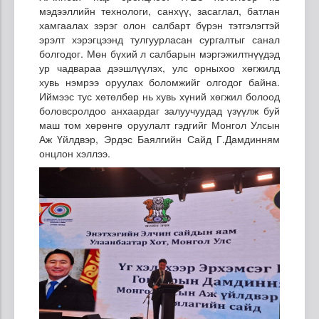
мэдээллийн технологи, санхүү, засаглал, батлан
хамгаалах зэрэг олон салбарт бүрэн тэтгэлэгтэй
эрэлт хэрэгцээнд тулгуурласан сургалтыг санал
болгодог. Мөн бүхий л салбарын мэргэжилтнүүдэд
ур чадвараа дээшлүүлэх, улс орныхоо хөгжилд
хувь нэмрээ оруулах боломжийг олгодог байна.
Иймээс тус хөтөлбөр нь хувь хүний хөгжил болоод
боловсролдоо анхаардаг залуучуудад үзүүлж буй
маш том хөрөнгө оруулалт гэдгийг Монгол Улсын
Аж Үйлдвэр, Эрдэс Баялгийн Сайд Г.Дамдинням
онцлон хэллээ.