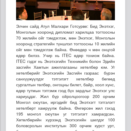
Элчин сайд Атул Малхари Готсурве: Бид Энэтхэг,
Монголын хооронд дипломат харилцаа тогтоосны
70 жилийн ойг тэмдэглэж, мөн Энэтхэг, Монголын
хооронд стратегийн түншлэл тогтоосны 10 жилийн
ойг мөн тэмдэглэж байна. Өнөөдөр ч мөн онцгой
өдөр билээ. Учир нь ITEC өдөр тохиож байна.
ITEC гэдэг нь Энэтхэгийн Техникийн болон Эдийн
засгийн Хамтын ажиллагааны хөтөлбөр юм. Уг
хөтөлбөрийг Энэтхэгийн Засгийн газраас бүрэн
санхүүжүүлдэг тэтгэлэгт хөтөлбөр бөгөөд
сургалтын төлбөр, онгоцны билет, байр, хоол хүнс,
өдөр тутмын тэтгэмж гээд бүх зардлыг Энэтхэг улс
хариуцдаг. Жил бүр ойролцоогоор 200 орчим
Монгол оюутан, иргэдийг бид Энэтхэгт тэтгэлэгт
хөтөлбөрт хамруулж байна. Өнгөрсөн жил гэхэд
195 монгол оюутан уг тэтгэлэгт хамрагдсан.
Хөтөлбөрийн хүрээнд Энэтхэгийн шилдэг 100
боловсролын институтын 300 орчим курст урт,