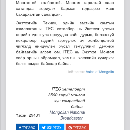
Монголтой холбоотой. Монгол гаралтай хаан
хатандаа зориулж барьсан гэдгээрээ маш
бахархалтай санагдсан.
Энэтхэгийн Техник, эдийн засгийн хамтын
ажиллагааны ITEC хөтөлбөр нь Энэтхэг улсын
өөрийн түнш улс орнуудаа сайн дурын, болзолгүй
нөхцөлөөр тэдний тэргүүлэх ач холбогдолтой
чиглэлд нийцүүлэн хүсэл тэмүүллийг дэмжиж
байгаагийн илрэл юм. ITEC нь Энэтхэг, Монгол
хоёр орны найрамдал, хамтын хөгжлийн хүчирхэг
бэлэг тэмдэг байсаар байна.
Нийтэлсэн:
Voice of Mongolia
ITEC хөтөлбөрт
3500 гаруй монгол
хүн хамрагдаад
байна
Mongolian National
Үзсэн: 29431
Broadcaster
ТҮГЭЭХ
ЖИРГЭХ
ТҮГЭЭХ