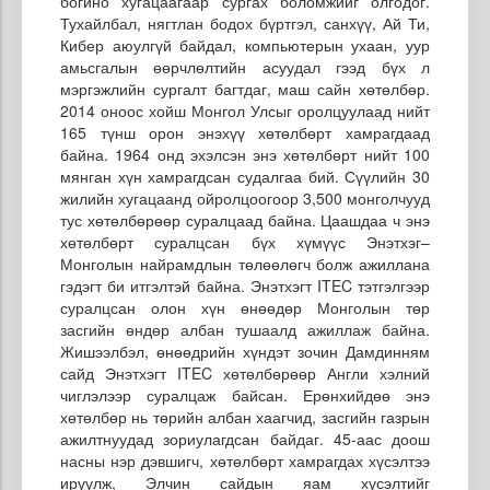
богино хугацаагаар сургах боломжийг олгодог.
Тухайлбал, нягтлан бодох бүртгэл, санхүү, Ай Ти,
Кибер аюулгүй байдал, компьютерын ухаан, уур
амьсгалын өөрчлөлтийн асуудал гээд бүх л
мэргэжлийн сургалт багтдаг, маш сайн хөтөлбөр.
2014 оноос хойш Монгол Улсыг оролцуулаад нийт
165 түнш орон энэхүү хөтөлбөрт хамрагдаад
байна. 1964 онд эхэлсэн энэ хөтөлбөрт нийт 100
мянган хүн хамрагдсан судалгаа бий. Сүүлийн 30
жилийн хугацаанд ойролцоогоор 3,500 монголчууд
тус хөтөлбөрөөр суралцаад байна. Цаашдаа ч энэ
хөтөлбөрт суралцсан бүх хүмүүс Энэтхэг–
Монголын найрамдлын төлөөлөгч болж ажиллана
гэдэгт би итгэлтэй байна. Энэтхэгт ITEC тэтгэлгээр
суралцсан олон хүн өнөөдөр Монголын төр
засгийн өндөр албан тушаалд ажиллаж байна.
Жишээлбэл, өнөөдрийн хүндэт зочин Дамдинням
сайд Энэтхэгт ITEC хөтөлбөрөөр Англи хэлний
чиглэлээр суралцаж байсан. Ерөнхийдөө энэ
хөтөлбөр нь төрийн албан хаагчид, засгийн газрын
ажилтнуудад зориулагдсан байдаг. 45-аас доош
насны нэр дэвшигч, хөтөлбөрт хамрагдах хүсэлтээ
ирүүлж, Элчин сайдын яам хүсэлтийг