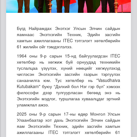
Бүгд Найрамдах Энэтхэг Улсын Элчин сайдын
яамнаас Энэтхэгийн Техник, Эдийн засгийн
хамтын ажиллагааны ITEC тэтгэлэгт хөтөлбөрийн
61 жилийн ойг тэмдэглэлээ.
1964 оны 9-р сарын 15-нд байгуулагдсан ITEC
хөтөлбөр нь хөгжиж буй орнуудад техникийн
туслалцаа үзүүлэх, хүний нөөцийг хөгжүүлэхэд
чиглэсэн Энэтхэгийн засгийн газрын тэргүүлэх
санаачилга юм. Тус хөтөлбөр нь "Vasudhaiva
Kutubakam" буюу “Дэлхий бол Нэг гэр бүл” хэмээх
философи дээр тулгуурласан бөгөөд энэ нь
Энэтхэгийн мэдлэг, туршлагаа хуваалцдаг эртний
уламжлал ажээ.
2025 оны 9-р сарын 17-ны өдөр Монгол Улсын
Улаанбаатар хот дахь Энэтхэгийн Элчин сайдын
яам Энэтхэгийн Техник, эдийн засгийн хамтын
ажиллагааны ITEC тэтгэлэгт хөтөлбөрийн 61