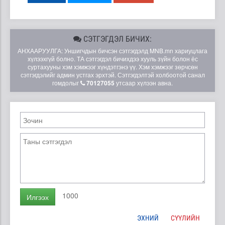
СЭТГЭГДЭЛ БИЧИХ:
АНХААРУУЛГА: Уншигчдын бичсэн сэтгэгдэлд MNB.mn хариуцлага
хүлээхгүй болно. ТА сэтгэгдэл бичихдээ хууль зүйн болон ёс
суртахууны хэм хэмжээг хүндэтгэнэ үү. Хэм хэмжээг зөрчсөн
сэтгэгдэлийг админ устгах эрхтэй. Сэтгэгдэлтэй холбоотой санал
гомдолыг
70127055
утсаар хүлээн авна.
1000
Илгээх
ЭХНИЙ
СҮҮЛИЙН