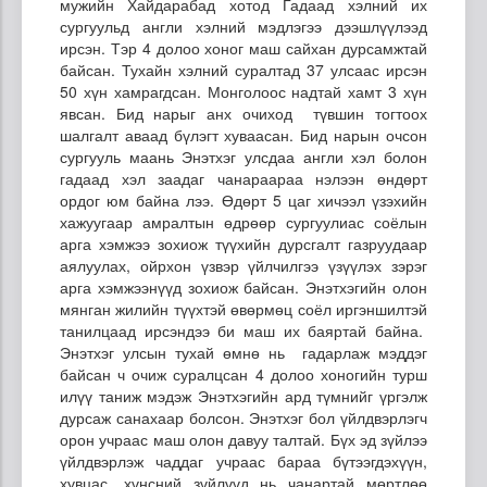
мужийн Хайдарабад хотод Гадаад хэлний их
сургуульд англи хэлний мэдлэгээ дээшлүүлээд
ирсэн. Тэр 4 долоо хоног маш сайхан дурсамжтай
байсан. Тухайн хэлний суралтад 37 улсаас ирсэн
50 хүн хамрагдсан. Монголоос надтай хамт 3 хүн
явсан. Бид нарыг анх очиход түвшин тогтоох
шалгалт аваад бүлэгт хуваасан. Бид нарын очсон
сургууль маань Энэтхэг улсдаа англи хэл болон
гадаад хэл заадаг чанараараа нэлээн өндөрт
ордог юм байна лээ. Өдөрт 5 цаг хичээл үзэхийн
хажуугаар амралтын өдрөөр сургуулиас соёлын
арга хэмжээ зохиож түүхийн дурсгалт газруудаар
аялуулах, ойрхон үзвэр үйлчилгээ үзүүлэх зэрэг
арга хэмжээнүүд зохиож байсан. Энэтхэгийн олон
мянган жилийн түүхтэй өвөрмөц соёл иргэншилтэй
танилцаад ирсэндээ би маш их баяртай байна.
Энэтхэг улсын тухай өмнө нь гадарлаж мэддэг
байсан ч очиж суралцсан 4 долоо хоногийн турш
илүү таниж мэдэж Энэтхэгийн ард түмнийг үргэлж
дурсаж санахаар болсон. Энэтхэг бол үйлдвэрлэгч
орон учраас маш олон давуу талтай. Бүх эд зүйлээ
үйлдвэрлэж чаддаг учраас бараа бүтээгдэхүүн,
хувцас, хүнсний зүйлүүд нь чанартай мөртлөө