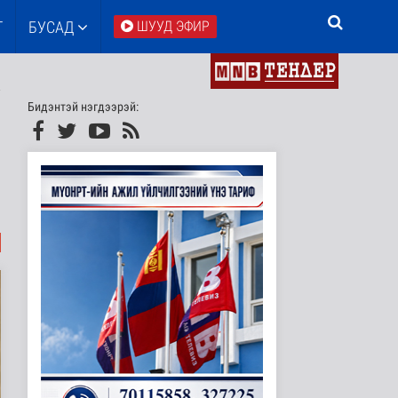
Т
БУСАД
ШУУД ЭФИР
Бидэнтэй нэгдээрэй: