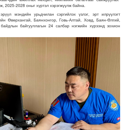
ж, 2025-2028 оныг хүртэл хэрэгжүүлж байна.
эрүүл мэндийн урьдчилан сэргийлэх үзлэг, эрт илрүүлэгт
йн Өвөрхангай, Баянхонгор, Говь-Алтай, Ховд, Баян-Өлгий,
 байдлын байгууллагын 24 салбар нэгжийн хүрээнд зохион
адаадад гаргажээ