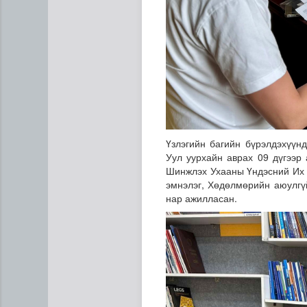
Үзлэгийн багийн бүрэлдэхүүн
Уул уурхайн аврах 09 дүгээр 
“Дүрслэх урлагийн оюуны өв
Шинжлэх Ухааны Үндэсний Их 
эмнэлэг, Хөдөлмөрийн аюулгү
нар ажилласан.