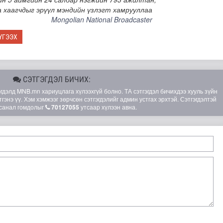
а хаагчдыг эрүүл мэндийн үзлэгт хамрууллаа
Mongolian National Broadcaster
ҮГЭЭХ
СЭТГЭГДЭЛ БИЧИХ:
элд MNB.mn хариуцлага хүлээхгүй болно. ТА сэтгэгдэл бичихдээ хууль зүйн
гэнэ үү. Хэм хэмжээг зөрчсөн сэтгэгдэлийг админ устгах эрхтэй. Сэтгэгдэлтэй
санал гомдолыг
70127055
утсаар хүлээн авна.