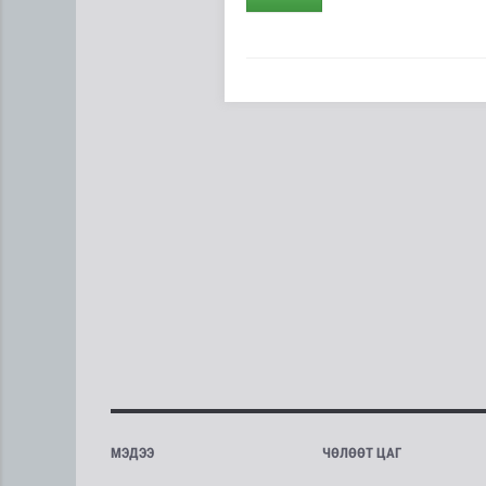
МЭДЭЭ
ЧӨЛӨӨТ ЦАГ