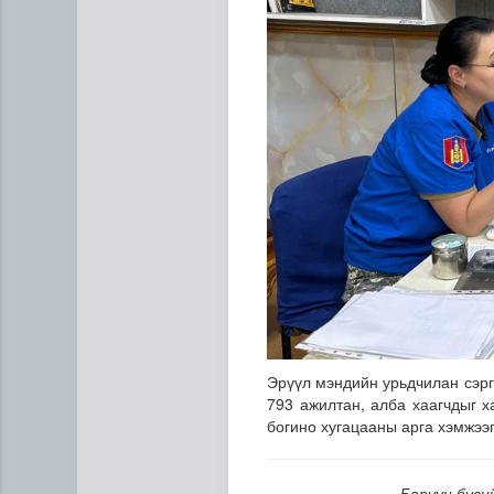
Эрүүл мэндийн урьдчилан сэрг
793 ажилтан, алба хаагчдыг х
богино хугацааны арга хэмжээг
Баруун бүси