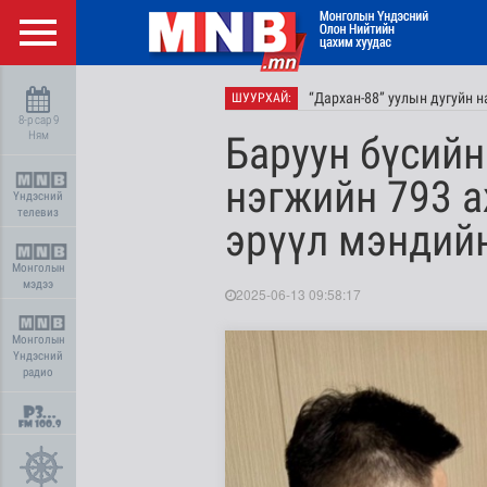
“Дархан-88” уулын дугуйн 
ШУУРХАЙ:
8-р сар 9
Ням
Баруун бүсийн
нэгжийн 793 а
Үндэсний
телевиз
эрүүл мэндийн
Монголын
мэдээ
2025-06-13 09:58:17
Монголын
Үндэсний
радио