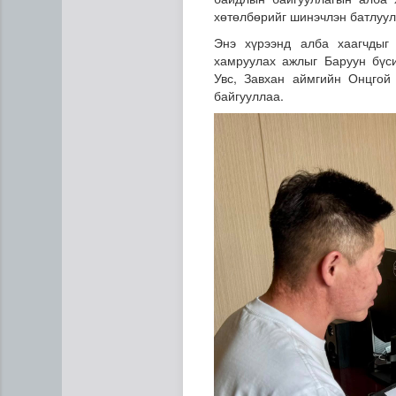
хөтөлбөрийг шинэчлэн батлуул
Энэ хүрээнд алба хаагчдыг 
хамруулах ажлыг Баруун бүси
Увс, Завхан аймгийн Онцгой
байгууллаа.
Манай улс 3.10 тонн алт г