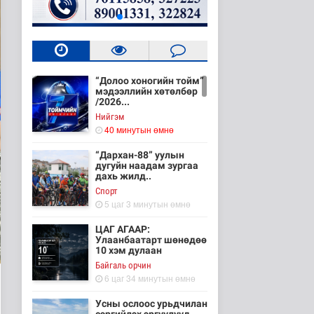
“Долоо хоногийн тойм”
мэдээллийн хөтөлбөр
/2026...
Нийгэм
40 минутын өмнө
“Дархан-88” уулын
дугуйн наадам зургаа
дахь жилд..
Cпорт
5 цаг 3 минутын өмнө
ЦАГ АГААР:
Улаанбаатарт шөнөдөө
10 хэм дулаан
Байгаль орчин
6 цаг 34 минутын өмнө
Усны ослоос урьдчилан