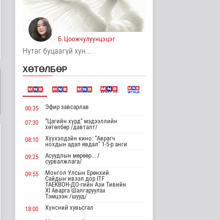
Цагааннуур суманд 23
мянга гаруй га талбайд
тари..
Б.Цоожчулуунцэцэг
Нийгэм
11 цаг 9 минутын өмнө
Нутаг буцаагүй хун...
Хөдөө орон нутагт
ХӨТӨЛБӨР
шатахуун
нийлүүлэлтийг хоёр да..
Нийгэм
11 цаг 11 минутын өмнө
Эфир завсарлав
00:35
ЦАГ АГААР:
“Цагийн хүрд” мэдээллийн
07:30
Улаанбаатарт өдөртөө
хөтөлбөр /давталт/
26 хэм дулаан
Хүүхэлдэйн кино: “Аврагч
08:10
Байгаль орчин
нохдын адал явдал” 1-5-р анги
11 цаг 22 минутын өмнө
Асуудлын мөрөөр... /
09:25
сурвалжлага/
Монгол Улсын Төрийн
Монгол Улсын Ерөнхий
09:55
дуулал
Сайдын ивээл дор ITF
ТАЕКВОН-ДО-гийн Ази Тивийн
Энтертайнмент
XI Аварга Шалгаруулах
Тэмцээн /шууд/
15 цаг 38 минутын өмнө
Хүнсний хувьсгал
18:00