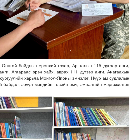
д Онцгой байдлын ерөнхий газар, Ар талын 115 дугаар анги,
анги, Агаараас эрэн хайх, аврах 111 дүгээр анги, Анагаахын
 сан” тусгай үзэсгэлэн нээгдлээ
сургуулийн харьяа Монгол-Японы эмнэлэг, Нүүр ам судлалын
й байдал, эрүүл мэндийн төвийн эмч, эмнэлгийн мэргэжилтэн