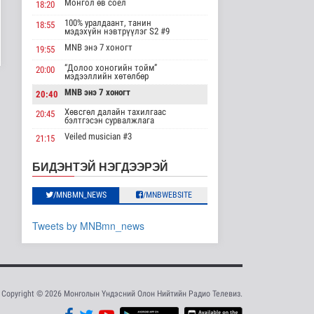
"Цагийн хүрд"
Монгол өв соёл
18:20
мэдээллийн хөтөлбөр
/2026.08.08/
100% уралдаант, танин
18:55
мэдэхүйн нэвтрүүлэг S2 #9
Нийгэм
MNB энэ 7 хоногт
2026-08-08 19:59
19:55
“Долоо хоногийн тойм”
20:00
Хүүхэд залуус, бизнес
мэдээллийн хөтөлбөр
эрхлэгчдийг дэмжих
MNB энэ 7 хоногт
20:40
инкубат..
Нийгэм
Хөвсгөл далайн тахилгаас
20:45
бэлтгэсэн сурвалжлага
2026-08-08 17:16
Veiled musician #3
21:15
Сүхбаатар суманд
“Inda house 1” МУСК
баригдаж буй 70 МВт-
22:00
БИДЭНТЭЙ НЭГДЭЭРЭЙ
ын хүчин ча..
“Гэрэлтэй цонх” үдшийн
23:35
Улс төр
хөтөлбөр
/MNBMN_NEWS
/MNBWEBSITE
2026-08-08 17:02
Газрын тосны
Tweets by MNBmn_news
агуулахууд эхнээсээ
ашиглалтад орох..
Улс төр
2026-08-08 15:56
Copyright © 2026 Монголын Үндэсний Олон Нийтийн Радио Телевиз.
ЦАГ АГААР:
Улаанбаатарт шөнөдөө