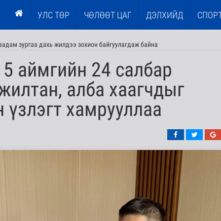
УЛС ТӨР
ЧӨЛӨӨТ ЦАГ
ДЭЛХИЙД
СПОР
наадам зургаа дахь жилдээ зохион байгуулагдаж байна
 5 аймгийн 24 салбар
жилтан, алба хаагчдыг
 үзлэгт хамрууллаа