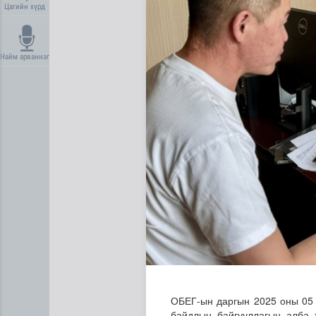
Цагийн хүрд
Найм арваннэг
Усны ослоос урьдчилан сэр
ОБЕГ-ын даргын 2025 оны 05 
байдлын байгууллагын алба 