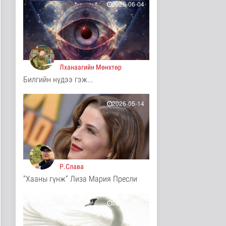
2026-06-04
11 цаг 52 минутын өмнө
Иргэд: Хичээлийн
хэрэгслийн үнэ багагүй
нэмэгдсэ..
Нийгэм
11 цаг 55 минутын өмнө
Лханаагийн Мөнхтөр
Билгийн нүдээ гэж...
Турк, Саудын Араб,
Пакистан улсууд
батлан хамгаа..
2026-05-14
Дэлхийд
11 цаг 59 минутын өмнө
"Онцгой амралт-2026"
реалити шоуны зургийг
авч э..
Нийгэм
Р.Слава
11 цаг 1 минутын өмнө
"Хааны гүнж” Лиза Мария Пресли
Монгол-Оросын зэвсэгт
хүчний байлдааны
буудлагат..
2026-05-14
Нийгэм
11 цаг 4 минутын өмнө