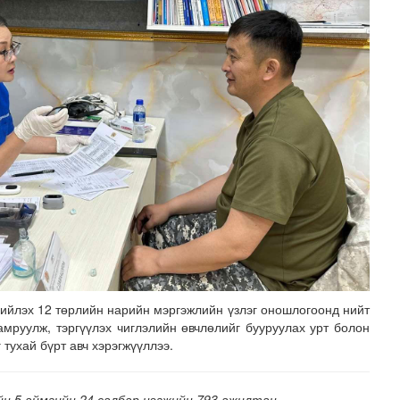
ийлэх 12 төрлийн нарийн мэргэжлийн үзлэг оношлогоонд нийт
амруулж, тэргүүлэх чиглэлийн өвчлөлийг бууруулах урт болон
 тухай бүрт авч хэрэгжүүллээ.
йн 5 аймгийн 24 салбар нэгжийн 793 ажилтан,