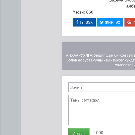
алб
Үзсэн: 660
ТҮГЭЭХ
ЖИРГЭХ
Т
АНХААРУУЛГА: Уншигчдын бичсэн сэтгэгд
болон ёс суртахууны хэм хэмжээг хүндэт
холбоотой 
1000
Илгээх