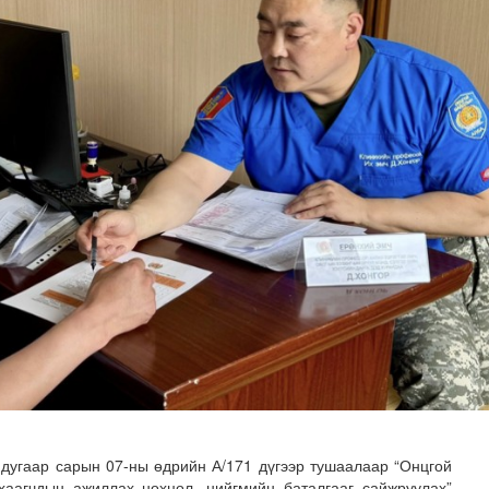
гийлэх эргүүлүүд тогтмол ажиллаж байна
дугаар сарын 07-ны өдрийн А/171 дүгээр тушаалаар “Онцгой
хаагчдын ажиллах нөхцөл, нийгмийн баталгааг сайжруулах”