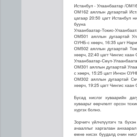
Истанбул - Улаанбаатар /ОМ16
ОМ162 аяллын дугаартай Ист
цагаар 20:50 цагт Истанбул н
бууна
Улаанбаатар-Токио-Улаанбаат
ОМ501 аяллын дугаартай Ула
ОУНБ-с хөөрч, 16:35 цагт Нар
ОМ502 аяллын дугаартай Токи
хөөрч, 22:40 цагт Чингис хаан
Сумдын халаалтын төвүүдий
Улаанбаатар-Сөүл-Улаанбаат
ОМ301 аяллын дугаартай Улаан
с хөөрч, 15:25 цагт Инчон ОУН
ОМ302 аяллын дугаартай Сөү
хөөрч, 19:25 цагт Чингис хаан
Бусад нислэг хуваарийн даг
хуваарьт өөрчлөлт орсон тохи
хүргэх болно.
Зорчигч үйлчлүүлэгч та бүхэ
ачааллыг харгалзан анхаарал
өмнө нисэх буудалд очин нис