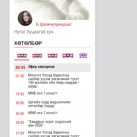
12 цаг 28 минутын өмнө
Хирошимад иргэд
Японы зэвсгийн
Б.Цоожчулуунцэцэг
экспортын бодлогы..
Дэлхийд
Нутаг буцаагүй хун...
13 цаг 40 минутын өмнө
ХӨТӨЛБӨР
Трамп Ирантай
тохиролцоонд хүрэх
шинэ гарц эрэлх..
Дэлхийд
Эфир завсарлав
00:05
13 цаг 49 минутын өмнө
Монгол Улсад барилгын
07:30
салбар үүсэж хөгжсөний түүхт
Европ даяар хэт халалт
100 жилийн ойн баяр наадам /
эрчимжиж байна
шууд/
Дэлхийд
MNB энэ 7 хоногт
19:55
13 цаг 57 минутын өмнө
Цагийн хүрд мэдээллийн
20:00
хөтөлбөр /шууд/
Голууд үертэй байна
MNB энэ 7 хоногт
20:40
Байгаль орчин
"Хавдрын эсрэг үндэсний
13 цаг 15 минутын өмнө
20:45
аян-2026"
Монгол Улсад барилгын
21:00
салбар үүсэж хөгжсөний түүхт