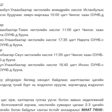
2/
анбул-Улаанбаатар чиглэлийн өнөөдрийн нислэг Истанбулын
исэх буудлаас хөөрч маргааш 10:00 цагт Чингис хаан ОУНБ-д
ар
анбаатар-Токио чиглэлийн нислэг 11:00 цагт Чингис хаан
ита ОУНБ-д бууна.
о-Улаанбаатар чиглэлийн нислэг 17:35 цагт Нарита ОУНБ-с
 ОУНБ-д бууна.
н засвар, шинэчлэлийг бүрэн хийж, хувийн хэвшил рүү м..
ар
баатар-Сөүл чиглэлийн нислэг 11:05 цагт Чингис хаан ОУНБ-
Б-д бууна
л-Улаанбаатар чиглэлийн нислэг 16:40 цагт Инчон ОУНБ-с
 ОУНБ-д бууна.
уу үйлдэгдэх бөгөөд нөхцөл байдлаас шалтгаалан цагийн
олдолд тухай бүрт нь мэдээлэл оруулж, зорчигчдод мэдээлэл
н цас орж, халтиргаа гулгаа үүсэх болон замын хөдөлгөөний
 болгоомжтой зорчиж, нислэгийн хуваарьт цагаас 2-3 цагийн
лэгийн бэлэн байдлыг хангах ёстойг анхаарахыг
МИАТ ТӨХК-