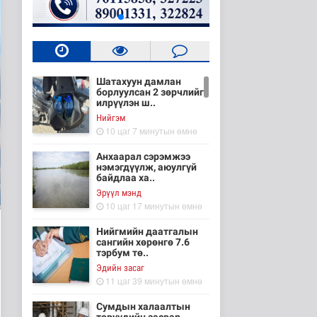
Шатахуун дамлан
борлуулсан 2 зөрчлийг
илрүүлэн ш..
Нийгэм
10 цаг 7 минутын өмнө
Анхаарал сэрэмжээ
нэмэгдүүлж, аюулгүй
байдлаа ха..
Эрүүл мэнд
10 цаг 17 минутын өмнө
Нийгмийн даатгалын
сангийн хөрөнгө 7.6
тэрбум тө..
Эдийн засаг
11 цаг 39 минутын өмнө
Сумдын халаалтын