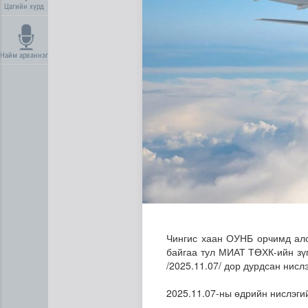
Цагийн хүрд
Найм арваннэг
Нийгмийн даатгалын сангий
Чингис хаан ОУНБ орчимд алс
байгаа тул МИАТ ТӨХК-ийн зүг
/2025.11.07/ дор дурдсан нисл
2025.11.07-ны өдрийн нислэги