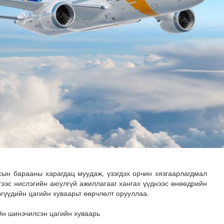
н хөрөнгө 7.6 тэрбум төгрөгөөр арвижлаа
ын барааны харагдац муудаж, үзэгдэх орчин хязгаарлагдмал
ээс нислэгийн аюулгүй ажиллагааг хангах үүднээс өнөөдрийн
эгүүдийн цагийн хуваарьт өөрчлөлт орууллаа.
йн шинэчилсэн цагийн хуваарь