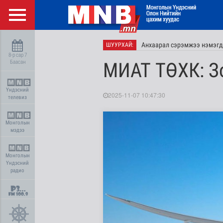
Анхаарал сэрэмжээ нэмэгд
ШУУРХАЙ:
8-р сар 7
Баасан
МИАТ ТӨХК: З
Үндэсний
2025-11-07 10:47:30
телевиз
Монголын
мэдээ
Монголын
Үндэсний
радио