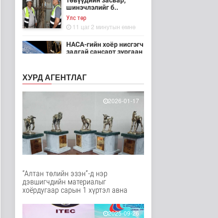
төвүүдийн засвар,
шинэчлэлийг б..
Улс төр
11 цаг 2 минутын өмнө
НАСА-гийн хоёр нисгэгч
задгай сансарт зургаан
ца..
Танин мэдэхүй
ХУРД АГЕНТЛАГ
11 цаг 17 минутын өмнө
Эртний ойг
2026-01-17
хамгаалахын тулд
Канадын иргэд мод бэ..
Дэлхийд
11 цаг 23 минутын өмнө
ЦАГ АГААР:
Улаанбаатарт шөнөдөө
18 хэм дулаан
“Алтан төлийн эзэн”-д нэр
Байгаль орчин
дэвшигчдийн материалыг
12 цаг 43 минутын өмнө
хоёрдугаар сарын 1 хүртэл авна
Кибер халдлага,
зөрчлийг E-Mongolia
2025-09-26
системээр да..