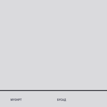
МҮОНРТ
БУСАД