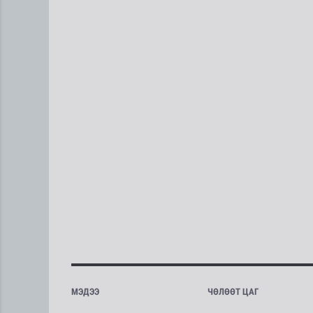
МЭДЭЭ
ЧӨЛӨӨТ ЦАГ