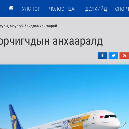
УЛС ТӨР
ЧӨЛӨӨТ ЦАГ
ДЭЛХИЙД
СПОР
үүлж, аюулгүй байдлаа хангаарай
орчигчдын анхааралд