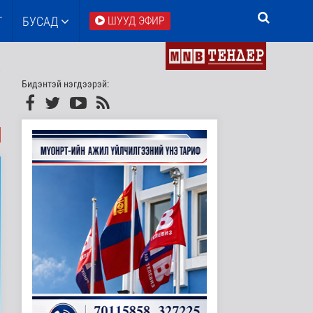
Т
БУСАД
ШУУД ЭФИР
Бидэнтэй нэгдээрэй: