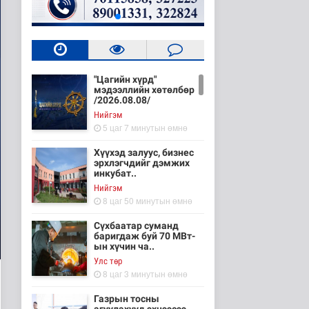
"Цагийн хүрд"
мэдээллийн хөтөлбөр
/2026.08.08/
Нийгэм
5 цаг 7 минутын өмнө
Хүүхэд залуус, бизнес
эрхлэгчдийг дэмжих
инкубат..
Нийгэм
8 цаг 50 минутын өмнө
Сүхбаатар суманд
баригдаж буй 70 МВт-
ын хүчин ча..
Улс төр
8 цаг 3 минутын өмнө
Газрын тосны