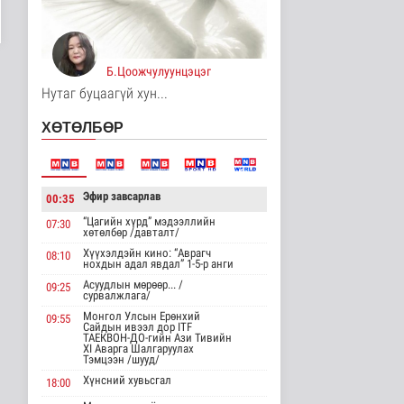
Унгар Улс эрчим хүчээ
хэмнэх зорилгоор
хязгаарла..
Дэлхийд
Б.Цоожчулуунцэцэг
16 цаг 36 минутын өмнө
Нутаг буцаагүй хун...
Явуулын төрийн
ХӨТӨЛБӨР
үйлчилгээгээр иргэд
жолооны болон..
Нийгэм
16 цаг 41 минутын өмнө
Эфир завсарлав
00:35
"Нүүдэлчдийн зан үйл,
баатарлаг тууль" эрдэм
“Цагийн хүрд” мэдээллийн
07:30
хөтөлбөр /давталт/
шин..
Хүүхэлдэйн кино: “Аврагч
Танин мэдэхүй
08:10
нохдын адал явдал” 1-5-р анги
16 цаг 52 минутын өмнө
Асуудлын мөрөөр... /
09:25
сурвалжлага/
МҮОНРТ-ийн Үндэсний
Монгол Улсын Ерөнхий
зөвлөлийн даргаар
09:55
Сайдын ивээл дор ITF
Н.Монсор д..
ТАЕКВОН-ДО-гийн Ази Тивийн
XI Аварга Шалгаруулах
Нийгэм
Тэмцээн /шууд/
16 цаг 56 минутын өмнө
Хүнсний хувьсгал
18:00
АНУ полисиликон