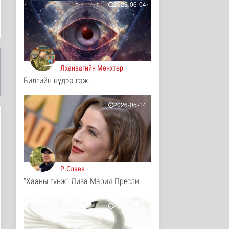
15 цаг 42 минутын өмнө
2026-06-04
Ц.Идэрбат: Мал
эмнэлгийн салбарын
өрсөлдөх чадва..
Нийгэм
15 цаг 51 минутын өмнө
Лханаагийн Мөнхтөр
Геологи, хайгуулын
Билгийн нүдээ гэж...
салбарт “Oxus Metals
AI” комп..
Улс төр
2026-05-14
15 цаг 6 минутын өмнө
COP17 хурлын үеэр
"Нарантуул",
"Дүнжингарав" худ..
Нийгэм
15 цаг 13 минутын өмнө
Р.Слава
"Хааны гүнж” Лиза Мария Пресли
Европ дахь "Монгол гэр"
зусланд 8 улсаас 35
хүүх..
2026-05-14
Энтертайнмент
15 цаг 22 минутын өмнө