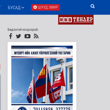
Т
БУСАД
ШУУД ЭФИР
Бидэнтэй нэгдээрэй: