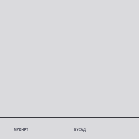
МҮОНРТ
БУСАД