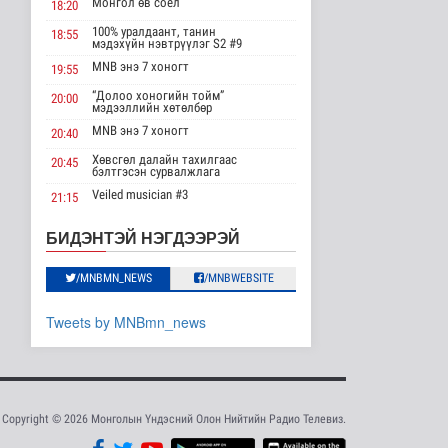
Монгол өв соёл
18:20
бүтээгдэхүүнд 15
хувийн тариф но..
100% уралдаант, танин
18:55
мэдэхүйн нэвтрүүлэг S2 #9
Дэлхийд
16 цаг 1 минутын өмнө
MNB энэ 7 хоногт
19:55
“Долоо хоногийн тойм”
20:00
Торгоны замын цуваа
мэдээллийн хөтөлбөр
6000 гаруй километр
зам туул..
MNB энэ 7 хоногт
20:40
Байгаль орчин
Хөвсгөл далайн тахилгаас
20:45
16 цаг 5 минутын өмнө
бэлтгэсэн сурвалжлага
Veiled musician #3
21:15
"ДЦС-3” ТӨХК-ийн нэн
шаардлагатай
“Inda house 1” МУСК
22:00
БИДЭНТЭЙ НЭГДЭЭРЭЙ
“Турбингенерат..
“Гэрэлтэй цонх” үдшийн
23:35
Улс төр
хөтөлбөр
16 цаг 19 минутын өмнө
/MNBMN_NEWS
/MNBWEBSITE
“Цааснаас чөлөөлье”
Tweets by MNBmn_news
зөвлөлдөх хэлэлцүүлэг
боллоо
Улс төр
16 цаг 21 минутын өмнө
“Нүүрс-пиролизын
Copyright © 2026 Монголын Үндэсний Олон Нийтийн Радио Телевиз.
үйлдвэр” төслийн