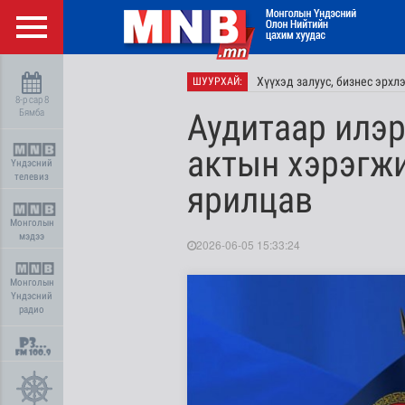
Хүүхэд залуус, бизнес эрхл
ШУУРХАЙ:
8-р сар 8
Бямба
Аудитаар илэр
актын хэрэгж
Үндэсний
телевиз
ярилцав
Монголын
мэдээ
2026-06-05 15:33:24
Монголын
Үндэсний
радио