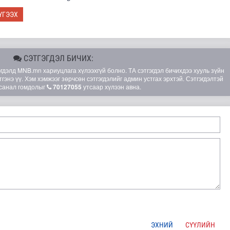
ҮГЭЭХ
СЭТГЭГДЭЛ БИЧИХ:
элд MNB.mn хариуцлага хүлээхгүй болно. ТА сэтгэгдэл бичихдээ хууль зүйн
гэнэ үү. Хэм хэмжээг зөрчсөн сэтгэгдэлийг админ устгах эрхтэй. Сэтгэгдэлтэй
санал гомдолыг
70127055
утсаар хүлээн авна.
ЭХНИЙ
СҮҮЛИЙН