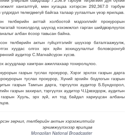
хний улирлын байдлаар 7,256.9 тэрбум төгрөгийн дүн бүхий
гжилт хангалтгүй, мөн хугацаа хэтэрсэн 292,367.0 тэрбум
 үлдэгдэл төлөгдөөгүй байгаа талаар уулзалтын үеэр ярилцав.
он төлбөрийн акттай холбоотой мэдээллийг прокурорын
длагатай тохиолдолд шүүхэд нэхэмжлэл гарган шийдвэрлүүлэх
саналыг албан ёсоор тавьсан байна.
сон төлбөрийн актын гүйцэтгэлийг шүүхээр баталгаажуулж,
тгэх хуудас олгох эрх зүйн зохицуулалтыг боловсронгуй
Ерөнхий аудитор С.Магнайсүрэн хүсэв.
эрх асуудлаар хамтран ажиллахаар тохиролцлоо.
курорын газрын туслах прокурор, Хэрэг эрхлэх газрын дарга
шөнөдөө 21 хэм дулаан
прокурорын туслах прокурор, Хүний эрхийн бодлогын газрын
дитын газрын Тамгын дарга, тэргүүлэх аудитор Б.Бундхорол,
ийн газрын захирал, тэргүүлэх аудитор Ч.Цэвэгдорж, аудитын
газрын Хууль, эрх зүй, ил тод байдал хариуцсан албаны
лцов.
рсэн зөрчил, төлбөрийн актын хэрэгжилтийг
эрчимжүүлэхээр ярилцав
Mongolian National Broadcaster