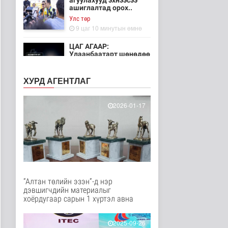
агуулахууд эхнээсээ
ашиглалтад орох..
Улс төр
9 цаг 10 минутын өмнө
ЦАГ АГААР:
Улаанбаатарт шөнөдөө
21 хэм дулаан
Байгаль орчин
ХУРД АГЕНТЛАГ
10 цаг 5 минутын өмнө
Хүүхдийн эрүүл,
2026-01-17
аюулгүй орчинд
суралцах нөхцөлий..
Нийгэм
11 цаг 54 минутын өмнө
“COP Time”-ийн
өргөтгөсөн хуралдаан
болж байна
“Алтан төлийн эзэн”-д нэр
Байгаль орчин
дэвшигчдийн материалыг
12 цаг 1 минутын өмнө
хоёрдугаар сарын 1 хүртэл авна
Туул гол дээгүүр 476
метр урт гүүр барьж
2025-09-26
байна