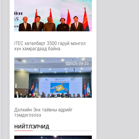
Нийгэм
12 цаг 16 минутын өмнө
Төслийн эхний 87 км-
ээс цааш үргэлжлэх
хэсгүүдэд..
Нийгэм
12 цаг 26 минутын өмнө
ITEC хөтөлбөрт 3500 гаруй монгол
хүн хамрагдаад байна
Ерөнхий сайд БНХАУ-
аас сар бүр 12-15
мянган тонн..
2025-09-23
Улс төр
13 цаг 32 минутын өмнө
Газар чөлөөлөлт, нөхөн
олговрын асуудлыг
хуулийн..
Нийгэм
13 цаг 35 минутын өмнө
Дэлхийн Энх тайвны өдрийг
тэмдэглэлээ
Бамбай хоншоорт
могойд хатгуулахаас
НИЙТЛЭЛЧИД
сэрэмжлээрэй
Эрүүл мэнд