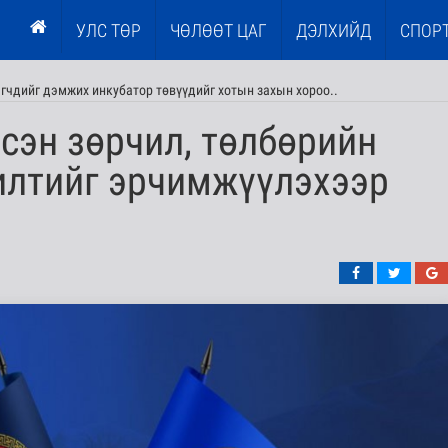
УЛС ТӨР
ЧӨЛӨӨТ ЦАГ
ДЭЛХИЙД
СПОР
эгчдийг дэмжих инкубатор төвүүдийг хотын захын хороо..
сэн зөрчил, төлбөрийн
илтийг эрчимжүүлэхээр