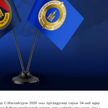
 буй 70 МВт-ын хүчин чадалтай ДЦС-ын технологийн анхн..
р С.Магнайсүрэн 2026 оны зургаадугаар сарын 04-ний өдөр
ор Б.Жаргалсайхантай уулзаж, төр, нийтийн эрх, хууль ёсны