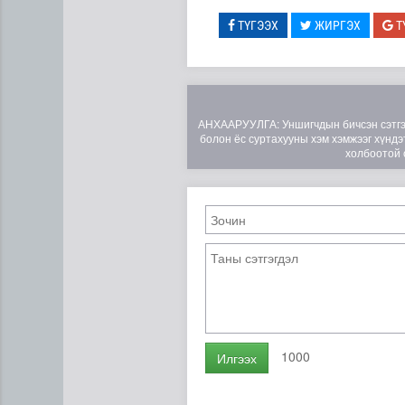
ТҮГЭЭХ
ЖИРГЭХ
Т
АНХААРУУЛГА: Уншигчдын бичсэн сэтгэгд
болон ёс суртахууны хэм хэмжээг хүндэт
холбоотой 
1000
Илгээх