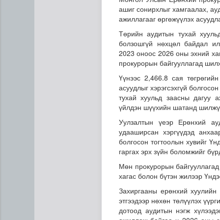
ашиг сонирхлыг хамгаалах, ау
ажиллагааг өргөжүүлэх асуудл
Төрийн аудитын тухай хууль
болзошгүй нөхцөл байдал ил
2023 оноос 2026 оны эхний ха
прокурорын байгууллагад шил
Үүнээс 2,466.8 сая төгрөгийн
асуудлыг хэрэгсэхгүй болгосо
Газрын тосны агуулахууд э
тухай хуульд заасны дагуу 
үйлдэн шүүхийн шатанд шилжү
Уулзалтын үеэр Ерөнхий ау
удааширсан хэргүүдэд анхаар
болгосон тогтоолын хувийг Үн
гаргах эрх зүйн боломжийг бүр
Мөн прокурорын байгууллагад
хагас болон бүтэн жилээр Үндэ
Захиргааны ерөнхий хуулийн 
этгээдээр нөхөн төлүүлэх үүр
дотоод аудитын нэгж хүлээдэ