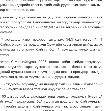
дитын шийдвэрийн хэрэгжилтийг сайжруулах чиглэлээр хамтын
аар санал солилцлоо.
д заасны дагуу аудитын явцад гэмт хэргийн шинжтэй байж
эрвэл прокурорын байгууллагад шалгуулахаар шилжүүлдэг.
гас жилийн байдлаар нийт 92,537.4 сая төгрөгийн 74 асуудлыг
жүүлжээ.
 7 асуудалд хэрэг нээхээс татгалзаж, 54.5 сая төгрөгийн 1
н байна. Харин 62 мэдээлэлд Эрүүгийн хэрэг хянан шийдвэрлэх
хнээсээ ашиглалтад ороход бэлэн болжээ
ажиллагаа үргэлжилж байгаа бол 4 асуудалд яллах дүгнэлт
үлжээ.
дитор С.Магнайсүрэн 2023 оноос хойш шийдвэрлэгдээгүй,
ах, эрүүгийн хэрэг үүсгэхээс татгалзсан болон хэрэгсэхгүй
дэсний аудитын газарт ирүүлэх, дээд шатны прокурорт гомдол
дүүлэхэд дэмжлэг үзүүлэх зэрэг асуудлыг хөндөв.
 шилжүүлсэн асуудлуудын шийдвэрлэлтийн явцын мэдээллийг
сний аудитын газарт тогтмол ирүүлэх санал тавилаа.
103 дугаар зүйлд зааснаар төрд учирсан хохирлыг буруутай
гийг тухайн захиргааны байгууллагын дээд шатны байгууллагын
г. Төрийн аудитын байгууллага энэ чиглэлээр хяналт тавин