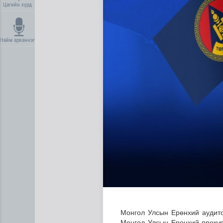
Цагийн хүрд
Найм арваннэг
Сүхбаатар суманд баригдаж
Монгол Улсын Ерөнхий аудито
Монгол Улсын Ерөнхий прокур