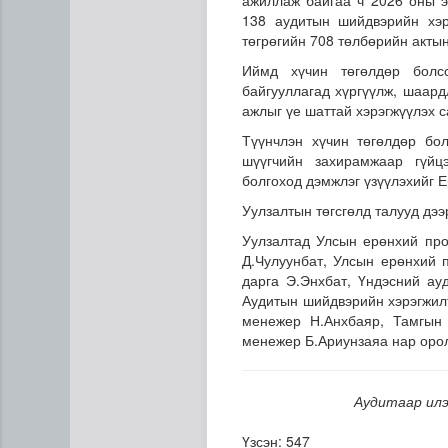
ажиллаж байгаа ч 2026 оны э
138 аудитын шийдвэрийн хэрэ
төгрөгийн 708 төлбөрийн актын
Иймд хүчин төгөлдөр болс
байгууллагад хүргүүлж, шаар
ажлыг үе шаттай хэрэгжүүлэх 
Түүнчлэн хүчин төгөлдөр бол
шүүгчийн захирамжаар гүйцэ
болгоход дэмжлэг үзүүлэхийг 
Уулзалтын төгсгөлд талууд дэ
Уулзалтад Улсын ерөнхий про
ЦАГ АГААР: Улаанбаатарт 
Д.Чулуунбат, Улсын ерөнхий 
дарга Э.Энхбат, Үндэсний ау
Аудитын шийдвэрийн хэрэгжилт
менежер Н.Анхбаяр, Тамгын 
менежер Б.Ариунзаяа нар оро
Аудитаар илэ
Үзсэн: 547