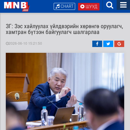
CHART
ШУУД
ЗГ: Зэс хайлуулах үйлдвэрийн хөрөнгө оруулагч,
хамтран бүтээн байгуулагч шалгарлаа
2026-06-10 15:21:50