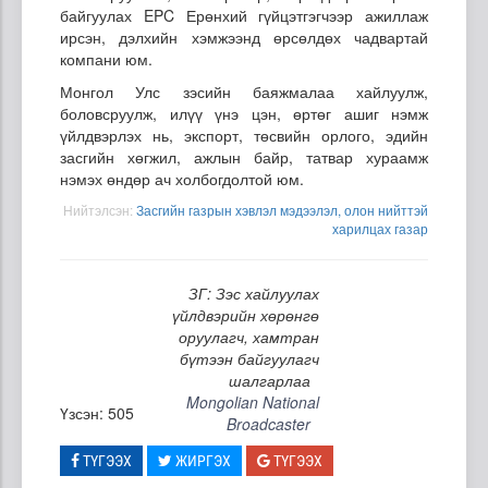
байгуулах EPC Ерөнхий гүйцэтгэгчээр ажиллаж
ирсэн, дэлхийн хэмжээнд өрсөлдөх чадвартай
компани юм.
Монгол Улс зэсийн баяжмалаа хайлуулж,
боловсруулж, илүү үнэ цэн, өртөг ашиг нэмж
үйлдвэрлэх нь, экспорт, төсвийн орлого, эдийн
засгийн хөгжил, ажлын байр, татвар хураамж
нэмэх өндөр ач холбогдолтой юм.
Нийтэлсэн:
Засгийн газрын хэвлэл мэдээлэл, олон нийттэй
харилцах газар
ЗГ: Зэс хайлуулах
үйлдвэрийн хөрөнгө
оруулагч, хамтран
бүтээн байгуулагч
шалгарлаа
Mongolian National
Үзсэн: 505
Broadcaster
ТҮГЭЭХ
ЖИРГЭХ
ТҮГЭЭХ