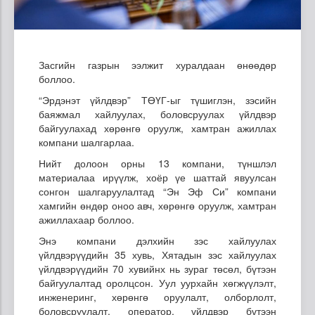
Засгийн газрын ээлжит хуралдаан өнөөдөр
боллоо.
“Эрдэнэт үйлдвэр” ТӨҮГ-ыг түшиглэн, зэсийн
баяжмал хайлуулах, боловсруулах үйлдвэр
байгуулахад хөрөнгө оруулж, хамтран ажиллах
компани шалгарлаа.
Нийт долоон орны 13 компани, түншлэл
материалаа ирүүлж, хоёр үе шаттай явуулсан
сонгон шалгаруулалтад “Эн Эф Си” компани
хамгийн өндөр оноо авч, хөрөнгө оруулж, хамтран
ажиллахаар боллоо.
Энэ компани дэлхийн зэс хайлуулах
үйлдвэрүүдийн 35 хувь, Хятадын зэс хайлуулах
үйлдвэрүүдийн 70 хувийнх нь зураг төсөл, бүтээн
байгуулалтад оролцсон. Уул уурхайн хөгжүүлэлт,
инженеринг, хөрөнгө оруулалт, олборлолт,
боловсруулалт, оператор, үйлдвэр бүтээн