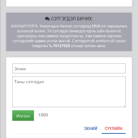
СЭТГЭГДЭЛ БИЧИХ:
АНХААРУУЛГА: Уншигчдын бичсэн сэтгэгдэлд MNB.mn хариуцлага
хүлээхгүй болно. ТА сэтгэгдэл бичихдээ хууль зүйн болон ёс
суртахууны хэм хэмжээг хүндэтгэнэ үү. Хэм хэмжээг зөрчсөн
сэтгэгдэлийг админ устгах эрхтэй. Сэтгэгдэлтэй холбоотой санал
гомдолыг
70127055
утсаар хүлээн авна.
1000
Илгээх
ЭХНИЙ
СҮҮЛИЙН