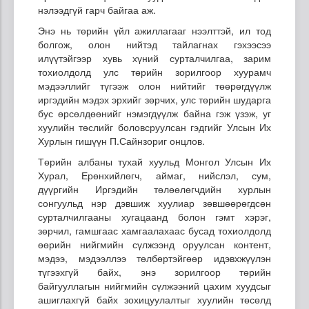
нэлээдгүй гарч байгаа аж.
Энэ нь төрийн үйл ажиллагааг нээлттэй, ил тод
болгож, олон нийтэд тайлагнах гэхээсээ
илүүтэйгээр хувь хүний сурталчилгаа, зарим
тохиолдолд улс төрийн зорилгоор хуурамч
мэдээллийг түгээж олон нийтийг төөрөгдүүлж
иргэдийн мэдэх эрхийг зөрчих, улс төрийн шударга
бус өрсөлдөөнийг нэмэгдүүлж байна гэж үзэж, уг
хуулийн төслийг боловсруулсан гэдгийг Улсын Их
Хурлын гишүүн П.Сайнзориг онцлов.
Төрийн албаны тухай хуульд Монгол Улсын Их
Хурал, Ерөнхийлөгч, аймаг, нийслэл, сум,
дүүргийн Иргэдийн төлөөлөгчдийн хурлын
сонгуульд нэр дэвшиж хуулиар зөвшөөрөгдсөн
сурталчилгааны хугацаанд болон гэмт хэрэг,
зөрчил, гамшгаас хамгаалахаас бусад тохиолдолд
өөрийн нийгмийн сүлжээнд оруулсан контент,
мэдээ, мэдээллээ төлбөртэйгөөр идэвхжүүлэн
түгээхгүй байх, энэ зорилгоор төрийн
байгууллагын нийгмийн сүлжээний цахим хуудсыг
ашиглахгүй байх зохицуулалтыг хуулийн төсөлд