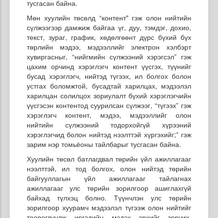
тусгасан байна.
Мөн хуулийн төсөлд “контент" гэж олон нийтийн
сүлжээгээр дамжиж байгаа үг, дуу, тэмдэг, дохио,
текст, зураг, график, хөдөлгөөнт дүрс бүхий бүх
төрлийн мэдээ, мэдээллийг электрон хэлбэрт
хувиргасныг, “нийгмийн сүлжээний хэрэгсэл” гэж
цахим орчинд хэрэглэгч контент үүсгэх, түүнийг
бусад хэрэглэгч, нийтэд түгээх, ил болгох болон
устгах боломжтой, бусадтай харилцах, мэдээлэл
харилцан солилцох зориулалт бүхий хэрэглэгчийн
үүсгэсэн контентод суурилсан сүлжээг, “түгээх” гэж
хэрэглэгч контент, мэдээ, мэдээллийг олон
нийтийн сүлжээний тодорхойгүй хүрээний
хэрэглэгчид болон нийтэд нээлттэй хүргэхийг;” гэж
зарим нэр томьёоны тайлбарыг тусгасан байна.
Хуулийн төсөл батлагдвал төрийн үйл ажиллагааг
нээлттэй, ил тод болгох, олон нийтэд төрийн
байгууллагын үйл ажиллагааг тайлагнах
ажиллагааг улс төрийн зорилгоор ашиглахгүй
байхад түлхэц болно. Түүнчлэн улс төрийн
зорилгоор хуурамч мэдээлэл түгээж олон нийтийг
төөрөгдүүлж иргэдийн мэдэх эрхийг зөрчих,