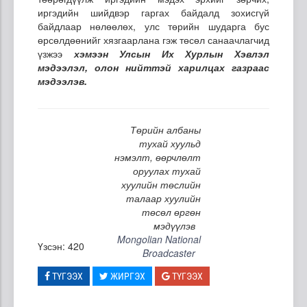
иргэдийн шийдвэр гаргах байдалд зохисгүй
байдлаар нөлөөлөх, улс төрийн шударга бус
өрсөлдөөнийг хязгаарлана гэж төсөл санаачлагчид
үзжээ
хэмээн Улсын Их Хурлын Хэвлэл
мэдээлэл, олон нийттэй харилцах газраас
мэдээлэв.
Төрийн албаны
тухай хуульд
нэмэлт, өөрчлөлт
оруулах тухай
хуулийн төслийн
талаар хуулийн
төсөл өргөн
мэдүүлэв
Mongolian National
Үзсэн: 420
Broadcaster
ТҮГЭЭХ
ЖИРГЭХ
ТҮГЭЭХ