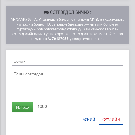
СЭТГЭГДЭЛ БИЧИХ:
АНХААРУУЛГА: Уншигчдын бичсэн сэтгэгдэлд MNB.mn хариуцлага
хүлээхгүй болно. ТА сэтгэгдэл бичихдээ хууль зүйн болон ёс
суртахууны хэм хэмжээг хүндэтгэнэ үү. Хэм хэмжээг зөрчсөн
сэтгэгдэлийг админ устгах эрхтэй. Сэтгэгдэлтэй холбоотой санал
гомдолыг
70127055
утсаар хүлээн авна.
1000
Илгээх
ЭХНИЙ
СҮҮЛИЙН