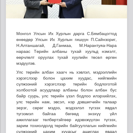
Монгол Улсын Их Хурлын дарга С.Бямбацогтод
өнөөдөр Улсын Их Хурлын гишүүн П.Сайнзориг,
Н.Алтаншагай, Д.Ганмаа, М.Нарантуяа-Нара
нараас Төрийн албаны тухай хуульд нэмэлт,
өөрчлөлт оруулах тухай хуулийн төсөл өргөн
мэдүүлэв.
Улс төрийн албан хаагч нь хэвлэл, мэдээллийн
хэрэгслээр болон цахим хуудас, нийгмийн
сүлжээний хэрэгслээр төрийн бодлоготой
холбоотой асуудлаар албаны болон албан бус
байр суурь, улс төрийн үзэл бодлоо илэрхийлэх,
улс төрийн нам, эвсэл, нэр дэвшигчийн талаар
эерэг, сөрөг мэдээ, мэдээлэл түгээх явдал
түгээмэл байгаа бөгөөд энэхүү үйл
ажиллагааг төлбөртэйгөөр идэвхжүүлэн түгээх,
зарим тохиолдолд төрийн байгууллагын нийгмийн
сүлжээний цахим хуудсыг ашиглах явдал