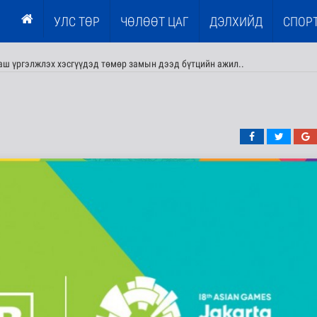
УЛС ТӨР
ЧӨЛӨӨТ ЦАГ
ДЭЛХИЙД
СПОР
ааш үргэлжлэх хэсгүүдэд төмөр замын дээд бүтцийн ажил..