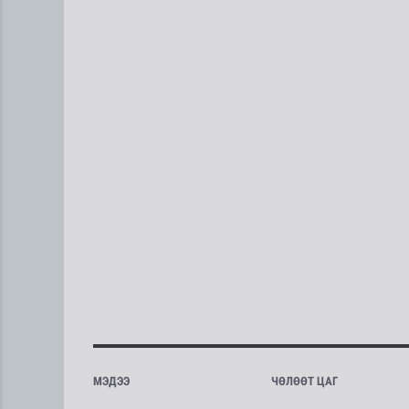
МЭДЭЭ
ЧӨЛӨӨТ ЦАГ