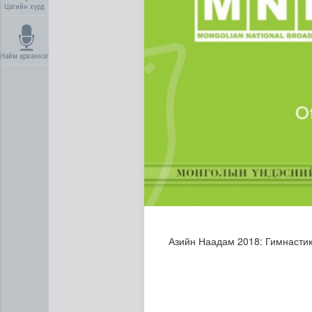
Цагийн хүрд
Найм арваннэг
Ерөнхий сайд БНХАУ-аас сар
Азийн Наадам 2018: Гимнасти