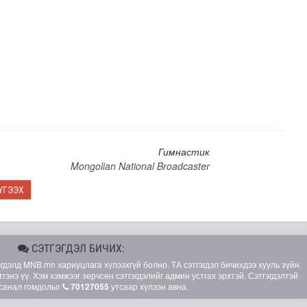
Гимнастик
Mongolian National Broadcaster
атгуулахаас сэрэмжлээрэй
ҮГЭЭХ
СЭТГЭГДЭЛ БИЧИХ:
элд MNB.mn хариуцлага хүлээхгүй болно. ТА сэтгэгдэл бичихдээ хууль зүйн
гэнэ үү. Хэм хэмжээг зөрчсөн сэтгэгдэлийг админ устгах эрхтэй. Сэтгэгдэлтэй
санал гомдолыг
70127055
утсаар хүлээн авна.