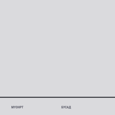
МҮОНРТ
БУСАД