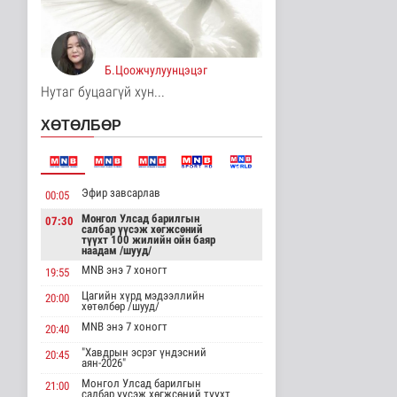
“Цааснаас чөлөөлье”
зөвлөлдөх хэлэлцүүлэг
боллоо
Улс төр
Б.Цоожчулуунцэцэг
4 цаг 11 минутын өмнө
Нутаг буцаагүй хун...
“Нүүрс-пиролизын
үйлдвэр” төслийн
ХӨТӨЛБӨР
чиглэл, хамтын..
Нийгэм
4 цаг 14 минутын өмнө
Эфир завсарлав
00:05
ЦАГ АГААР:
Улаанбаатарт өдөртөө
Монгол Улсад барилгын
07:30
32 хэм дулаан
салбар үүсэж хөгжсөний
түүхт 100 жилийн ойн баяр
Байгаль орчин
наадам /шууд/
4 цаг 19 минутын өмнө
MNB энэ 7 хоногт
19:55
"Цагийн хүрд"
Цагийн хүрд мэдээллийн
20:00
хөтөлбөр /шууд/
мэдээллийн хөтөлбөр
/2026.08.07/
MNB энэ 7 хоногт
20:40
Нийгэм
"Хавдрын эсрэг үндэсний
4 цаг 25 минутын өмнө
20:45
аян-2026"
Монгол Улсад барилгын
21:00
Монгол Улсын Төрийн
салбар үүсэж хөгжсөний түүхт