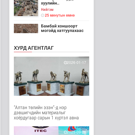
хуулийн..
Нийгэм
25 минутын өмнө
Бамбай хоншоорт
могойд хатгуулахаас
сэрэмжлээрэй
Эрүүл мэнд
ХУРД АГЕНТЛАГ
3 цаг 32 минутын өмнө
Ц.Идэрбат: Мал
2026-01-17
эмнэлгийн салбарын
өрсөлдөх чадва..
Нийгэм
3 цаг 41 минутын өмнө
Геологи, хайгуулын
салбарт “Oxus Metals
AI” комп..
Улс төр
“Алтан төлийн эзэн”-д нэр
3 цаг 55 минутын өмнө
дэвшигчдийн материалыг
хоёрдугаар сарын 1 хүртэл авна
COP17 хурлын үеэр
"Нарантуул",
"Дүнжингарав" худ..
2025-09-26