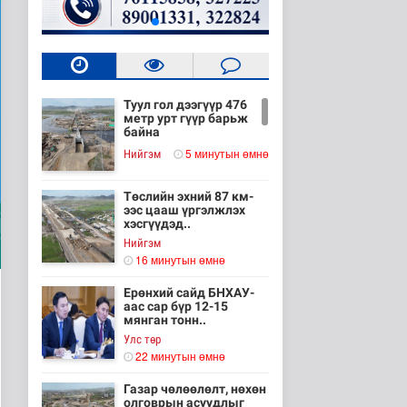
Туул гол дээгүүр 476
метр урт гүүр барьж
байна
5 минутын өмнө
Нийгэм
Төслийн эхний 87 км-
ээс цааш үргэлжлэх
хэсгүүдэд..
Нийгэм
16 минутын өмнө
Ерөнхий сайд БНХАУ-
аас сар бүр 12-15
мянган тонн..
Улс төр
22 минутын өмнө
Газар чөлөөлөлт, нөхөн
олговрын асуудлыг