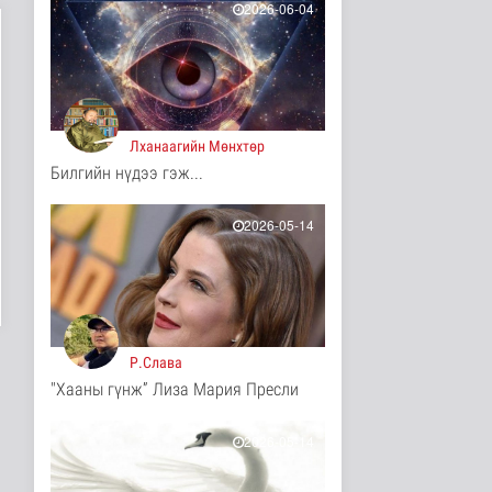
4 цаг 42 минутын өмнө
2026-06-04
МҮОНРТ-ийн Үндэсний
зөвлөлийн даргаар
Н.Монсор д..
Нийгэм
4 цаг 46 минутын өмнө
Лханаагийн Мөнхтөр
АНУ полисиликон
Билгийн нүдээ гэж...
бүтээгдэхүүнд 15
хувийн тариф но..
Дэлхийд
2026-05-14
4 цаг 51 минутын өмнө
Торгоны замын цуваа
6000 гаруй километр
зам туул..
Байгаль орчин
4 цаг 54 минутын өмнө
Р.Слава
"Хааны гүнж” Лиза Мария Пресли
"ДЦС-3” ТӨХК-ийн нэн
шаардлагатай
“Турбингенерат..
2026-05-14
Улс төр
4 цаг 9 минутын өмнө