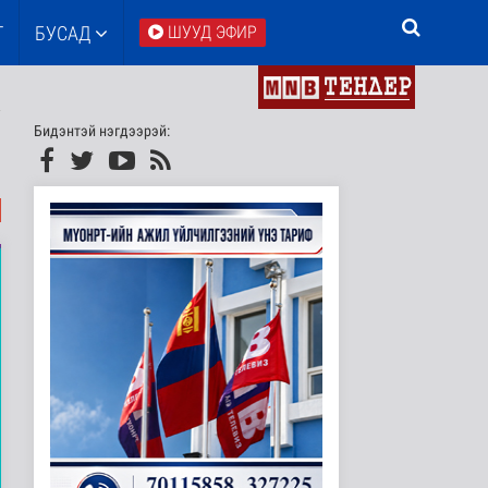
Т
БУСАД
ШУУД ЭФИР
Бидэнтэй нэгдээрэй: