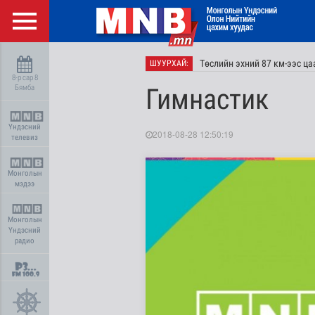
Төслийн эхний 87 км-ээс ц
ШУУРХАЙ:
8-р сар 8
Бямба
Гимнастик
Үндэсний
2018-08-28 12:50:19
телевиз
Монголын
мэдээ
Монголын
Үндэсний
радио