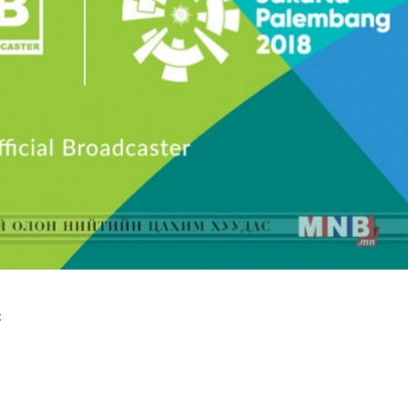
 бүр 12-15 мянган тонн АИ-92 автобензин тогтмол нийл..
к