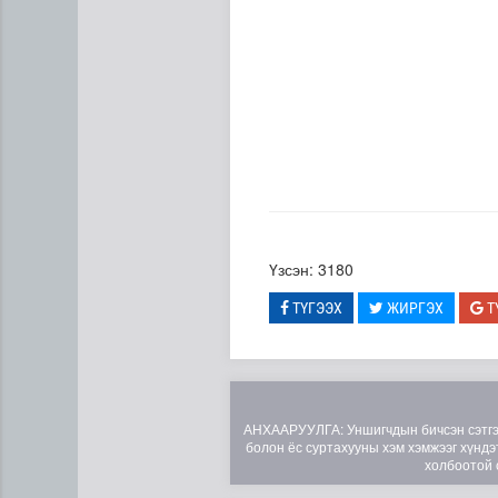
Үзсэн: 3180
Бамбай хоншоорт могойд х
ТҮГЭЭХ
ЖИРГЭХ
Т
АНХААРУУЛГА: Уншигчдын бичсэн сэтгэгд
болон ёс суртахууны хэм хэмжээг хүндэт
холбоотой 