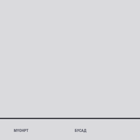
МҮОНРТ
БУСАД