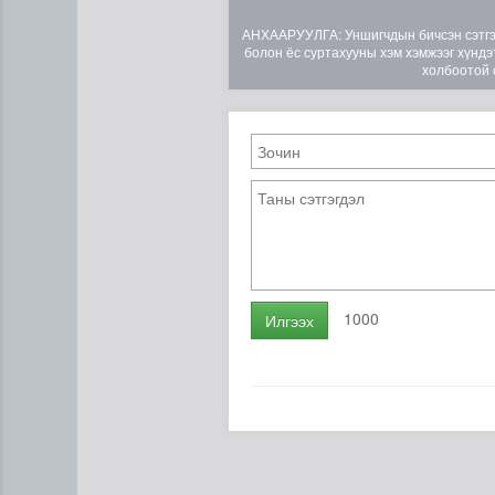
АНХААРУУЛГА: Уншигчдын бичсэн сэтгэгд
болон ёс суртахууны хэм хэмжээг хүндэт
холбоотой 
Эртний ойг хамгаалахын ту
1000
Илгээх