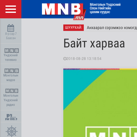
Анхаарал сэрэмжээ нэмэгд
ШУУРХАЙ:
8-р сар 7
Баасан
Байт харваа
Үндэсний
2018-08-28 13:18:54
телевиз
Монголын
мэдээ
Монголын
Үндэсний
радио