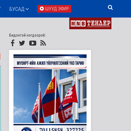
Т
БУСАД
ШУУД ЭФИР
Бидэнтэй нэгдээрэй: