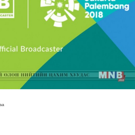
н хөрөнгө 7.6 тэрбум төгрөгөөр арвижлаа
аа