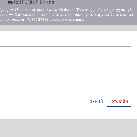
СЭТГЭГДЭЛ БИЧИХ:
элд MNB.mn хариуцлага хүлээхгүй болно. ТА сэтгэгдэл бичихдээ хууль зүйн
гэнэ үү. Хэм хэмжээг зөрчсөн сэтгэгдэлийг админ устгах эрхтэй. Сэтгэгдэлтэй
санал гомдолыг
70127055
утсаар хүлээн авна.
лд Канадын иргэд мод бэлтгэгчдийн замыг хааж байна
ЭХНИЙ
СҮҮЛИЙН