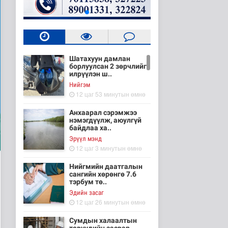
Шатахуун дамлан
борлуулсан 2 зөрчлийг
илрүүлэн ш..
Нийгэм
12 цаг 53 минутын өмнө
Анхаарал сэрэмжээ
нэмэгдүүлж, аюулгүй
байдлаа ха..
Эрүүл мэнд
12 цаг 3 минутын өмнө
Нийгмийн даатгалын
сангийн хөрөнгө 7.6
тэрбум тө..
Эдийн засаг
12 цаг 26 минутын өмнө
Сумдын халаалтын