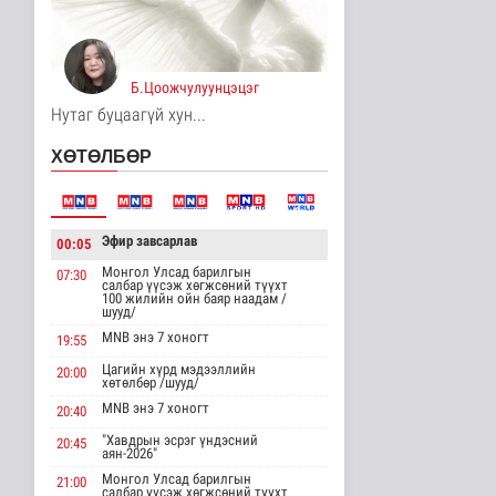
14 цаг 15 минутын өмнө
Хирошимад иргэд
Японы зэвсгийн
Б.Цоожчулуунцэцэг
экспортын бодлогы..
Дэлхийд
Нутаг буцаагүй хун...
14 цаг 27 минутын өмнө
ХӨТӨЛБӨР
Трамп Ирантай
тохиролцоонд хүрэх
шинэ гарц эрэлх..
Дэлхийд
Эфир завсарлав
00:05
15 цаг 35 минутын өмнө
Монгол Улсад барилгын
07:30
салбар үүсэж хөгжсөний түүхт
Европ даяар хэт халалт
100 жилийн ойн баяр наадам /
эрчимжиж байна
шууд/
Дэлхийд
MNB энэ 7 хоногт
19:55
15 цаг 44 минутын өмнө
Цагийн хүрд мэдээллийн
20:00
хөтөлбөр /шууд/
Голууд үертэй байна
MNB энэ 7 хоногт
20:40
Байгаль орчин
"Хавдрын эсрэг үндэсний
15 цаг 1 минутын өмнө
20:45
аян-2026"
Монгол Улсад барилгын
21:00
салбар үүсэж хөгжсөний түүхт