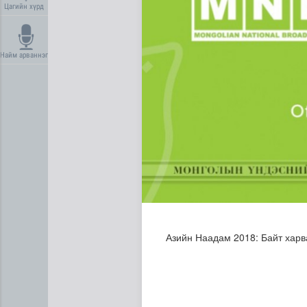
Цагийн хүрд
Найм арваннэг
Нийгмийн даатгалын сангий
Азийн Наадам 2018: Байт харв