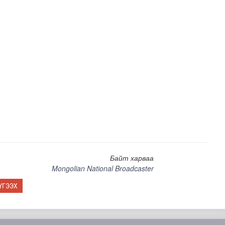
н засвар, шинэчлэлийг бүрэн хийж, хувийн хэвшил рүү м..
Байт харваа
Mongolian National Broadcaster
ҮГЭЭХ