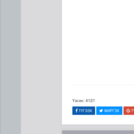
Сумдын халаалтын төвүүдий
Үзсэн: 4121
ТҮГЭЭХ
ЖИРГЭХ
Т