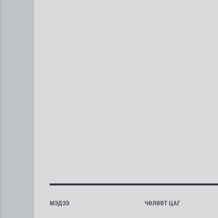
МЭДЭЭ
ЧӨЛӨӨТ ЦАГ