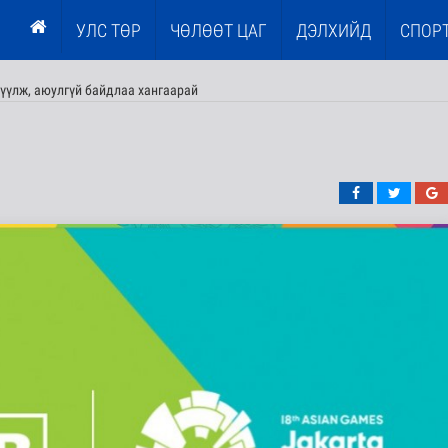
УЛС ТӨР
ЧӨЛӨӨТ ЦАГ
ДЭЛХИЙД
СПОР
үүлж, аюулгүй байдлаа хангаарай