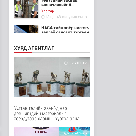
төвүүдийн засвар,
шинэчлэлийг б..
Улс төр
13 цаг 48 минутын өмнө
НАСА-гийн хоёр нисгэгч
задгай сансарт зургаан
ца..
Танин мэдэхүй
ХУРД АГЕНТЛАГ
13 цаг 3 минутын өмнө
Эртний ойг
2026-01-17
хамгаалахын тулд
Канадын иргэд мод бэ..
Дэлхийд
13 цаг 10 минутын өмнө
ЦАГ АГААР:
Улаанбаатарт шөнөдөө
18 хэм дулаан
“Алтан төлийн эзэн”-д нэр
Байгаль орчин
дэвшигчдийн материалыг
14 цаг 30 минутын өмнө
хоёрдугаар сарын 1 хүртэл авна
Кибер халдлага,
зөрчлийг E-Mongolia
2025-09-26
системээр да..