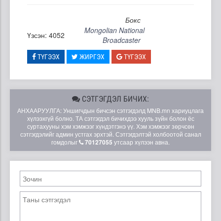
Бокс
Mongolian National
Үзсэн: 4052
Broadcaster
ТҮГЭЭХ
ЖИРГЭХ
ТҮГЭЭХ
СЭТГЭГДЭЛ БИЧИХ:
АНХААРУУЛГА: Уншигчдын бичсэн сэтгэгдэлд MNB.mn хариуцлага
хүлээхгүй болно. ТА сэтгэгдэл бичихдээ хууль зүйн болон ёс
суртахууны хэм хэмжээг хүндэтгэнэ үү. Хэм хэмжээг зөрчсөн
сэтгэгдэлийг админ устгах эрхтэй. Сэтгэгдэлтэй холбоотой санал
гомдолыг
70127055
утсаар хүлээн авна.