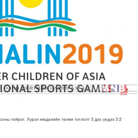
н хөрөнгө 7.6 тэрбум төгрөгөөр арвижлаа
оны тойрог. Хүрэл медалийн төлөө тоглолт 3 дах үедээ 3:2