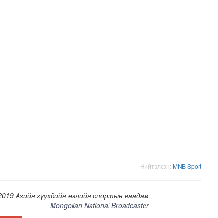
н засвар, шинэчлэлийг бүрэн хийж, хувийн хэвшил рүү м..
Нийтэлсэн:
MNB Sport
2019 Азийн хүүхдийн өвлийн спортын наадам
Mongolian National Broadcaster