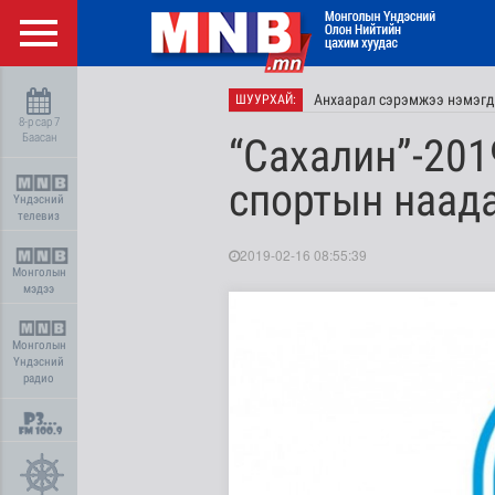
Анхаарал сэрэмжээ нэмэгд
ШУУРХАЙ:
8-р сар 7
Баасан
“Сахалин”-201
спортын наад
Үндэсний
телевиз
2019-02-16 08:55:39
Монголын
мэдээ
Монголын
Үндэсний
радио