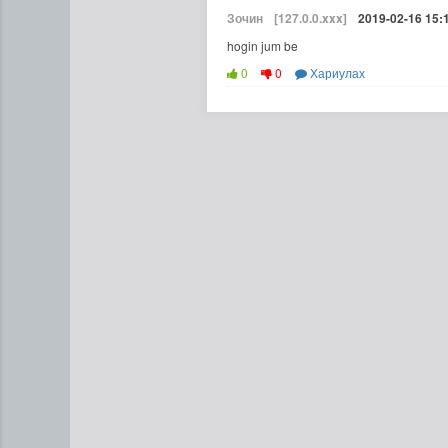
Зочин
[127.0.0.xxx]
2019-02-16 15:
hogin jum be
0
0
Хариулах