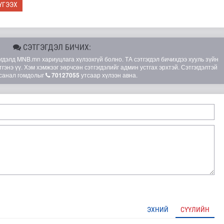
ҮГЭЭХ
СЭТГЭГДЭЛ БИЧИХ:
элд MNB.mn хариуцлага хүлээхгүй болно. ТА сэтгэгдэл бичихдээ хууль зүйн
гэнэ үү. Хэм хэмжээг зөрчсөн сэтгэгдэлийг админ устгах эрхтэй. Сэтгэгдэлтэй
санал гомдолыг
70127055
утсаар хүлээн авна.
лд Канадын иргэд мод бэлтгэгчдийн замыг хааж байна
ЭХНИЙ
СҮҮЛИЙН