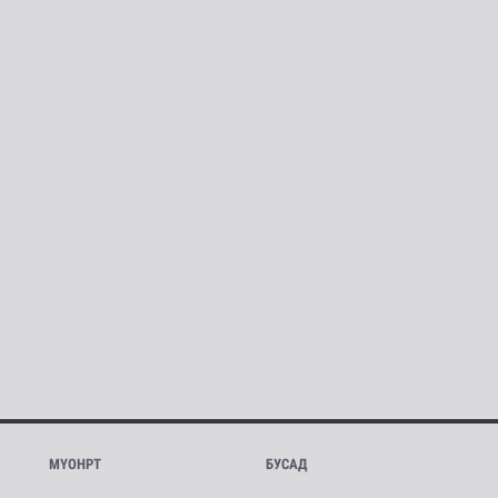
МҮОНРТ
БУСАД