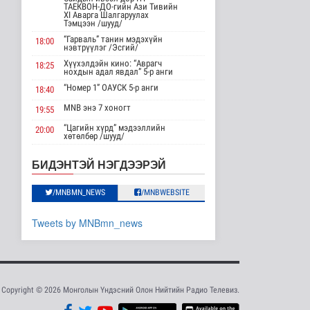
ТАЕКВОН-ДО-гийн Ази Тивийн
Нийслэлд 107 ШТС-аар
XI Аварга Шалгаруулах
АИ 92 автобензин
Тэмцээн /шууд/
түгээж байна
“Гарваль” танин мэдэхүйн
18:00
Улс төр
нэвтрүүлэг /Эсгий/
8 цаг 52 минутын өмнө
Хүүхэлдэйн кино: “Аврагч
18:25
нохдын адал явдал” 5-р анги
Олон улсын туршлага
“Номер 1” ОАУСК 5-р анги
18:40
судлах сургалт,
дадлагад 14 ..
MNB энэ 7 хоногт
19:55
Нийгэм
“Цагийн хүрд” мэдээллийн
20:00
8 цаг 18 минутын өмнө
хөтөлбөр /шууд/
MNB энэ 7 хоногт
20:40
Канадын Ерөнхий сайд
БИДЭНТЭЙ НЭГДЭЭРЭЙ
АНУ-тай хийж буй
Хөндөх сэдэв: Эмийн чанар
20:45
худалдааны..
100% уралдаант, танин
Дэлхийд
/MNBMN_NEWS
/MNBWEBSITE
21:15
мэдэхүйн нэвтрүүлэг S2 #9
9 цаг 31 минутын өмнө
“Эргүүлэг” ОАУСК 5-р анги”
22:15
Tweets by MNBmn_news
Мета компанид 567 сая
Эргэх дөрвөн цаг /Баянхонгор
23:30
ам.долларын төлбөр
аймгаас бэлтгэв/
ногдуул..
Дэлхийд
9 цаг 2 минутын өмнө
Copyright © 2026 Монголын Үндэсний Олон Нийтийн Радио Телевиз.
Ирэх 10 хоногт цаг