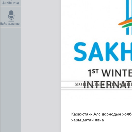
Цагийн хүрд
Найм арваннэг
Нийгмийн даатгалын сангий
Казахстан- Алс дорнодын холбо
харьцаатай явна