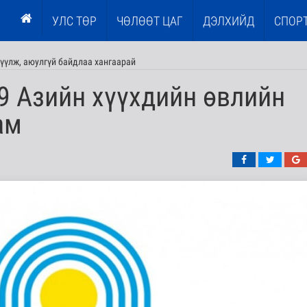
УЛС ТӨР
ЧӨЛӨӨТ ЦАГ
ДЭЛХИЙД
СПОР
үүлж, аюулгүй байдлаа хангаарай
9 Азийн хүүхдийн өвлийн
ам