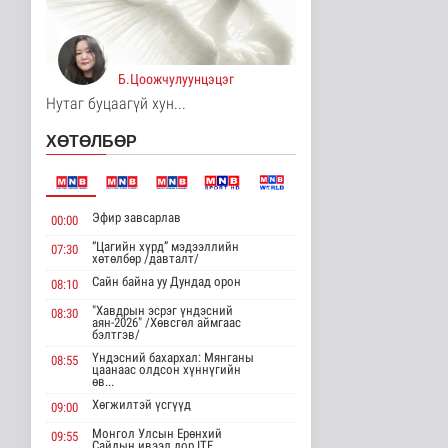
7 цаг 59 минутын өмнө
Хирошимад иргэд
Японы зэвсгийн
Б.Цоожчулуунцэцэг
экспортын бодлогы..
Дэлхийд
Нутаг буцаагүй хун...
7 цаг 11 минутын өмнө
ХӨТӨЛБӨР
Трамп Ирантай
тохиролцоонд хүрэх
шинэ гарц эрэлх..
Дэлхийд
Эфир завсарлав
00:00
7 цаг 19 минутын өмнө
“Цагийн хүрд” мэдээллийн
07:30
хөтөлбөр /давталт/
Европ даяар хэт халалт
эрчимжиж байна
Сайн байна уу Дундад орон
08:10
Дэлхийд
"Хавдрын эсрэг үндэсний
08:30
7 цаг 27 минутын өмнө
аян-2026" /Хөвсгөл аймгаас
бэлтгэв/
Үндэсний бахархал: Мянганы
08:55
Голууд үертэй байна
цаанаас олдсон хүннүгийн
өв...
Байгаль орчин
8 цаг 45 минутын өмнө
Хөгжилтэй үсгүүд
09:00
Монгол Улсын Ерөнхий
09:55
Сайдын ивээл дор ITF