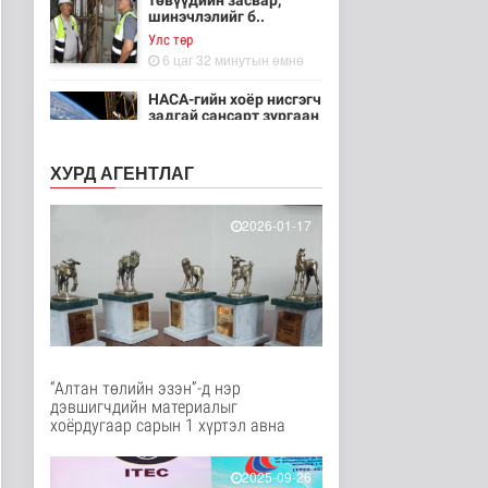
төвүүдийн засвар,
шинэчлэлийг б..
Улс төр
6 цаг 32 минутын өмнө
НАСА-гийн хоёр нисгэгч
задгай сансарт зургаан
ца..
Танин мэдэхүй
ХУРД АГЕНТЛАГ
6 цаг 47 минутын өмнө
Эртний ойг
2026-01-17
хамгаалахын тулд
Канадын иргэд мод бэ..
Дэлхийд
6 цаг 53 минутын өмнө
ЦАГ АГААР:
Улаанбаатарт шөнөдөө
18 хэм дулаан
“Алтан төлийн эзэн”-д нэр
Байгаль орчин
дэвшигчдийн материалыг
6 цаг 13 минутын өмнө
хоёрдугаар сарын 1 хүртэл авна
Кибер халдлага,
зөрчлийг E-Mongolia
2025-09-26
системээр да..