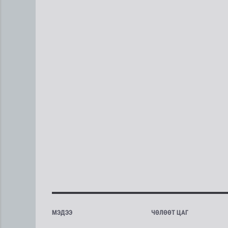
МЭДЭЭ
ЧӨЛӨӨТ ЦАГ