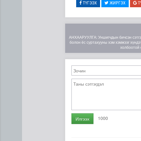
ТҮГЭЭХ
ЖИРГЭХ
Т
АНХААРУУЛГА: Уншигчдын бичсэн сэтгэгд
болон ёс суртахууны хэм хэмжээг хүндэт
холбоотой 
Эртний ойг хамгаалахын ту
1000
Илгээх