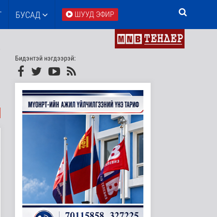
Т
БУСАД
ШУУД ЭФИР
Бидэнтэй нэгдээрэй: