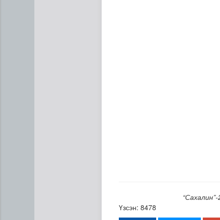
Сумдын халаалтын төвүүдий
“Сахалин”-
Үзсэн: 8478