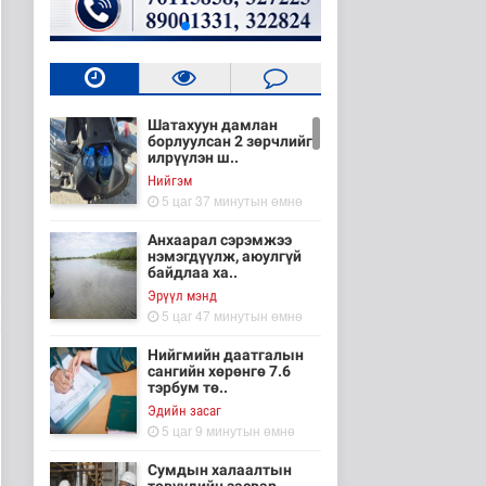
Шатахуун дамлан
борлуулсан 2 зөрчлийг
илрүүлэн ш..
Нийгэм
5 цаг 37 минутын өмнө
Анхаарал сэрэмжээ
нэмэгдүүлж, аюулгүй
байдлаа ха..
Эрүүл мэнд
5 цаг 47 минутын өмнө
Нийгмийн даатгалын
сангийн хөрөнгө 7.6
тэрбум тө..
Эдийн засаг
5 цаг 9 минутын өмнө
Сумдын халаалтын