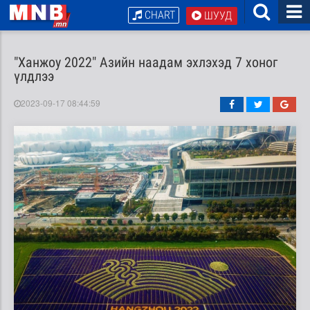
CHART
ШУУД
"Ханжоу 2022" Азийн наадам эхлэхэд 7 хоног
үлдлээ
2023-09-17 08:44:59