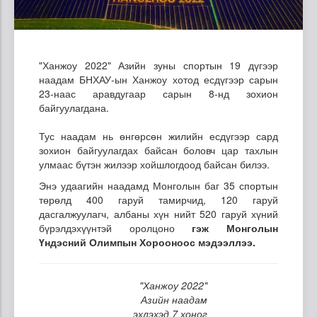
"Ханжоу 2022" Азийн зуны спортын 19 дүгээр
наадам БНХАУ-ын Ханжоу хотод есдүгээр сарын
23-наас аравдугаар сарын 8-нд зохион
байгуулагдана.
Тус наадам нь өнгөрсөн жилийн есдүгээр сард
зохион байгуулагдах байсан боловч цар тахлын
улмаас бүтэн жилээр хойшлогдоод байсан билээ.
Энэ удаагийн наадамд Монголын баг 35 спортын
төрөлд 400 гаруй тамирчид, 120 гаруй
дасгалжуулагч, албаны хүн нийт 520 гаруй хүний
бүрэлдэхүүнтэй оролцоно
гэж Монголын
Үндэсний Олимпын Хорооноос мэдээллээ.
"Ханжоу 2022"
Азийн наадам
эхлэхэд 7 хоног