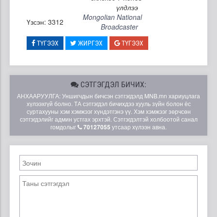
үлдлээ
Mongolian National
Үзсэн: 3312
Broadcaster
ТҮГЭЭХ
ЖИРГЭХ
ТҮГЭЭХ
СЭТГЭГДЭЛ БИЧИХ:
АНХААРУУЛГА: Уншигчдын бичсэн сэтгэгдэлд MNB.mn хариуцлага
хүлээхгүй болно. ТА сэтгэгдэл бичихдээ хууль зүйн болон ёс
суртахууны хэм хэмжээг хүндэтгэнэ үү. Хэм хэмжээг зөрчсөн
сэтгэгдэлийг админ устгах эрхтэй. Сэтгэгдэлтэй холбоотой санал
гомдолыг
70127055
утсаар хүлээн авна.