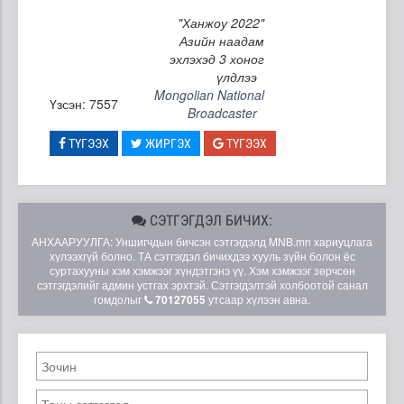
"Ханжоу 2022"
Азийн наадам
эхлэхэд 3 хоног
үлдлээ
Mongolian National
Үзсэн: 7557
Broadcaster
ТҮГЭЭХ
ЖИРГЭХ
ТҮГЭЭХ
СЭТГЭГДЭЛ БИЧИХ:
АНХААРУУЛГА: Уншигчдын бичсэн сэтгэгдэлд MNB.mn хариуцлага
хүлээхгүй болно. ТА сэтгэгдэл бичихдээ хууль зүйн болон ёс
суртахууны хэм хэмжээг хүндэтгэнэ үү. Хэм хэмжээг зөрчсөн
сэтгэгдэлийг админ устгах эрхтэй. Сэтгэгдэлтэй холбоотой санал
гомдолыг
70127055
утсаар хүлээн авна.