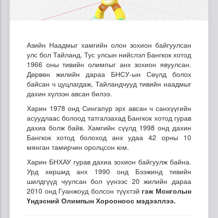
Азийн Наадмыг хамгийн олон зохион байгуулсан
улс бол Тайланд. Тус улсын нийслэл Бангкок хотод
1966 оны тивийн олимпыг анх зохион явуулсан.
Дөрвөн жилийн дараа БНСУ-ын Сөүлд болох
байсан ч цуцлагдаж, Тайландчууд тивийн наадмыг
дахин хүлээн авсан билээ.
Харин 1978 онд Сингапур эрх авсан ч санхүүгийн
асуудлаас болоод татгалзахад Бангкок хотод гурав
дахиа болж байв. Хамгийн сүүлд 1998 онд дахин
Бангкок хотод болоход анх удаа 42 орны 10
мянган тамирчин оролцсон юм.
Харин БНХАУ гурав дахиа зохион байгуулж байна.
Урд хөршид анх 1990 онд Бээжинд тивийн
шилдгүүд чуулсан бол үүнээс 20 жилийн дараа
2010 онд Гуанжоуд болсон түүхтэй
гэж Монголын
Үндэсний Олимпын Хорооноос мэдээллээ.