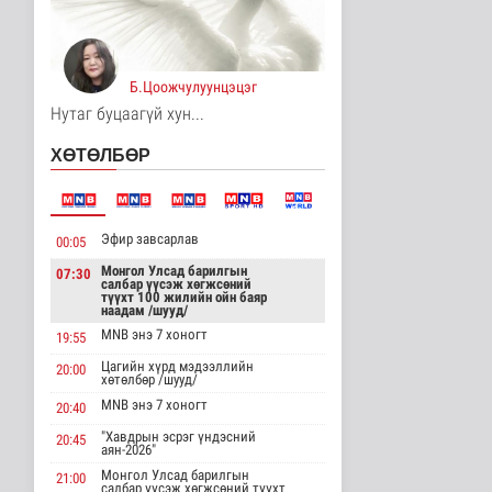
АНУ полисиликон
бүтээгдэхүүнд 15
хувийн тариф но..
Дэлхийд
Б.Цоожчулуунцэцэг
6 цаг 18 минутын өмнө
Нутаг буцаагүй хун...
Торгоны замын цуваа
ХӨТӨЛБӨР
6000 гаруй километр
зам туул..
Байгаль орчин
6 цаг 21 минутын өмнө
Эфир завсарлав
00:05
"ДЦС-3” ТӨХК-ийн нэн
шаардлагатай
Монгол Улсад барилгын
07:30
салбар үүсэж хөгжсөний
“Турбингенерат..
түүхт 100 жилийн ойн баяр
Улс төр
наадам /шууд/
7 цаг 36 минутын өмнө
MNB энэ 7 хоногт
19:55
Цагийн хүрд мэдээллийн
“Цааснаас чөлөөлье”
20:00
хөтөлбөр /шууд/
зөвлөлдөх хэлэлцүүлэг
боллоо
MNB энэ 7 хоногт
20:40
Улс төр
"Хавдрын эсрэг үндэсний
20:45
7 цаг 38 минутын өмнө
аян-2026"
Монгол Улсад барилгын
21:00
“Нүүрс-пиролизын
салбар үүсэж хөгжсөний түүхт