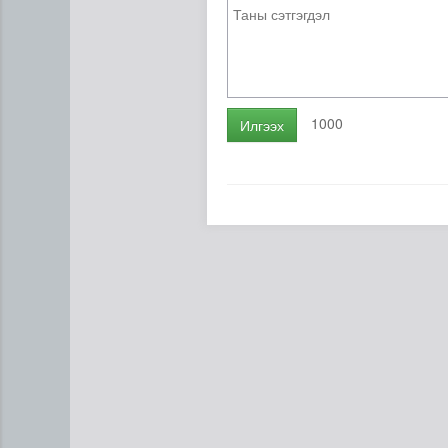
1000
Илгээх
Төслийн эхний 87 км-ээс ц