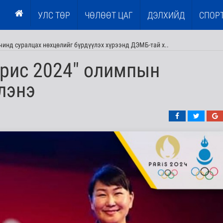
УЛС ТӨР
ЧӨЛӨӨТ ЦАГ
ДЭЛХИЙД
СПОР
чинд суралцах нөхцөлийг бүрдүүлэх хүрээнд ДЭМБ-тай х..
арис 2024" олимпын
лэнэ