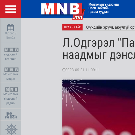
Хүүхдийн эрүүл, аюулгүй ор
ШУУРХАЙ:
8-р сар 8
Бямба
Л.Одгэрэл "П
наадмыг дэнс
Үндэсний
телевиз
2023-09-21 11:09:11
Монголын
мэдээ
Монголын
Үндэсний
радио