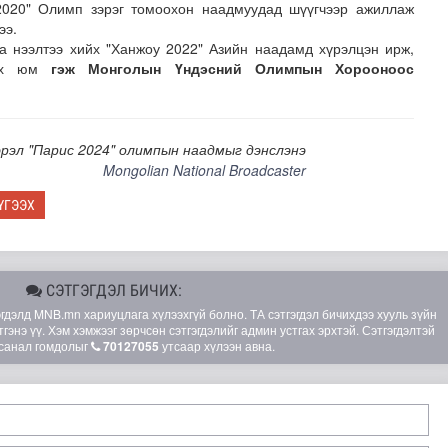
2020" Олимп зэрэг томоохон наадмуудад шүүгчээр ажиллаж
ээ.
а нээлтээ хийх "Ханжоу 2022" Азийн наадамд хүрэлцэн ирж,
үх юм
гэж Монголын Үндэсний Олимпын Хорооноос
рэл "Парис 2024" олимпын наадмыг дэнслэнэ
Mongolian National Broadcaster
рт гүүр барьж байна
ҮГЭЭХ
СЭТГЭГДЭЛ БИЧИХ:
элд MNB.mn хариуцлага хүлээхгүй болно. ТА сэтгэгдэл бичихдээ хууль зүйн
гэнэ үү. Хэм хэмжээг зөрчсөн сэтгэгдэлийг админ устгах эрхтэй. Сэтгэгдэлтэй
санал гомдолыг
70127055
утсаар хүлээн авна.