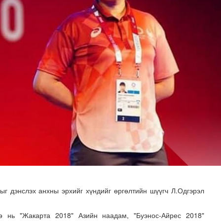
 хуралдаан болж байна
г дэнслэх анхны эрхийг хүндийг өргөлтийн шүүгч Л.Одгэрэл
ө нь "Жакарта 2018" Азийн наадам, "Буэнос-Айрес 2018"