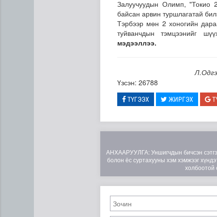
Залуучуудын Олимп, "Токио 
байсан арвин туршлагатай бил
Тэрбээр мөн 2 хоногийн дара
туйванчдын тэмцээнийг шү
мэдээллээ.
Л.Одгэ
Үзсэн: 26788
Туул гол дээгүүр 476 метр у
ТҮГЭЭХ
ЖИРГЭХ
Т
АНХААРУУЛГА: Уншигчдын бичсэн сэтгэгд
болон ёс суртахууны хэм хэмжээг хүндэт
холбоотой 