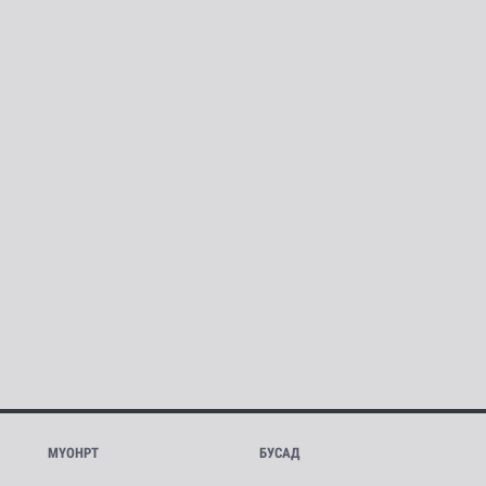
МҮОНРТ
БУСАД