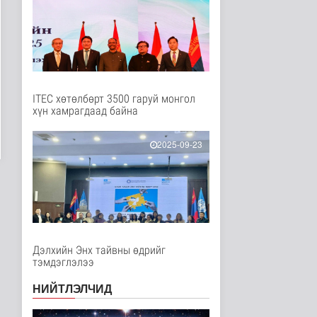
Эрүүл мэнд
5 цаг 59 минутын өмнө
Ц.Идэрбат: Мал
эмнэлгийн салбарын
өрсөлдөх чадва..
Нийгэм
5 цаг 8 минутын өмнө
ITEC хөтөлбөрт 3500 гаруй монгол
хүн хамрагдаад байна
Геологи, хайгуулын
салбарт “Oxus Metals
AI” комп..
2025-09-23
Улс төр
5 цаг 22 минутын өмнө
COP17 хурлын үеэр
"Нарантуул",
"Дүнжингарав" худ..
Нийгэм
6 цаг 30 минутын өмнө
Дэлхийн Энх тайвны өдрийг
тэмдэглэлээ
Европ дахь "Монгол гэр"
зусланд 8 улсаас 35
НИЙТЛЭЛЧИД
хүүх..
Энтертайнмент