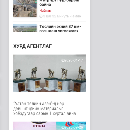
метр урт гүүр барьж
байна
Нийгэм
3 цаг 32 минутын өмнө
Төслийн эхний 87 км-
ээс цааш үргэлжлэх
хэсгүүдэд..
Нийгэм
ХУРД АГЕНТЛАГ
3 цаг 43 минутын өмнө
Ерөнхий сайд БНХАУ-
2026-01-17
аас сар бүр 12-15
мянган тонн..
Улс төр
3 цаг 49 минутын өмнө
Газар чөлөөлөлт, нөхөн
олговрын асуудлыг
хуулийн..
“Алтан төлийн эзэн”-д нэр
Нийгэм
дэвшигчдийн материалыг
3 цаг 52 минутын өмнө
хоёрдугаар сарын 1 хүртэл авна
Бамбай хоншоорт
могойд хатгуулахаас
2025-09-26
сэрэмжлээрэй