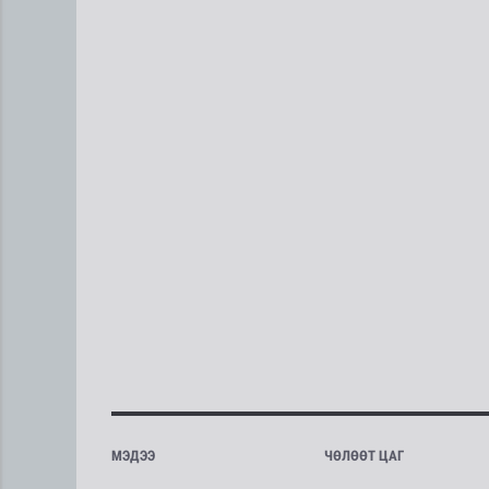
МЭДЭЭ
ЧӨЛӨӨТ ЦАГ