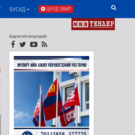
Т
БУСАД
ШУУД ЭФИР
Бидэнтэй нэгдээрэй: