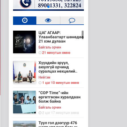
ЦАГ АГААР:
Улаанбаатарт шөнөдөө
21 хэм дулаан
Байгаль орчин
21 минутын өмнө
Хүүхдийн эрүүл,
аюулгүй орчинд
суралцах нөхцөлий..
Нийгэм
1 цаг 10 минутын өмнө
“COP Time”-ийн
өргөтгөсөн хуралдаан
болж байна
Байгаль орчин
2 цаг 17 минутын өмнө
Туул гол дээгүүр 476