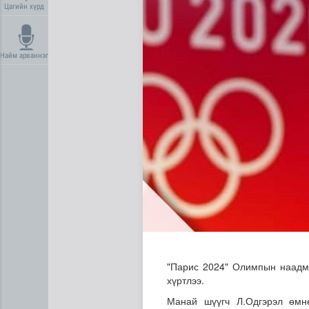
Цагийн хүрд
Найм арваннэг
“COP Time”-ийн өргөтгөсөн
"Парис 2024" Олимпын наадмы
хүртлээ.
Манай шүүгч Л.Одгэрэл өмн