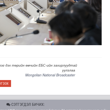
дөртөө 30 хэм дулаан
рэг дэх төрийн өмчийн ЕБС-ийн захирлуудтай
уулзлаа
Mongolian National Broadcaster
ҮГЭЭХ
СЭТГЭГДЭЛ БИЧИХ: