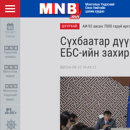
АИ-92 авсан 7000 гаруй ир
ШУУРХАЙ:
8-р сар 7
Баасан
Сүхбаатар дүү
ЕБС-ийн захир
Үндэсний
телевиз
2024-09-12 16:43:12
Монголын
мэдээ
Монголын
Үндэсний
радио