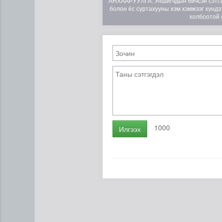
АНХААРУУЛГА: Уншигчдын бичсэн сэтгэгд
болон ёс суртахууны хэм хэмжээг хүндэт
холбоотой 
1000
Илгээх