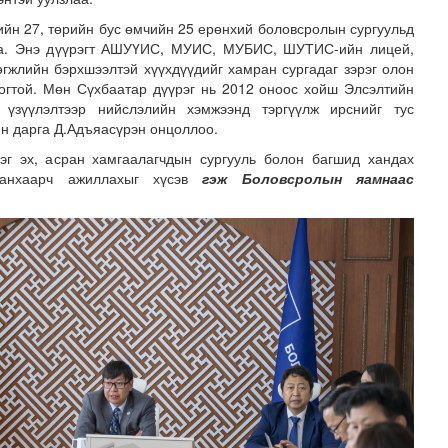
ийн 27, төрийн бус өмчийн 25 ерөнхий боловсролын сургуульд
на. Энэ дүүрэгт АШУҮИС, МУИС, МУБИС, ШУТИС-ийн лицей,
гжлийн бэрхшээлтэй хүүхдүүдийг хамран сургадаг зэрэг олон
логтой. Мөн Сүхбаатар дүүрэг нь 2012 оноос хойш Элсэлтийн
 үзүүлэлтээр нийслэлийн хэмжээнд тэргүүлж ирснийг тус
н дарга Д.Адъяасүрэн онцоллоо.
эг эх, асран хамгаалагчдын сургууль болон багшид хандах
анхаарч ажиллахыг хүсэв
гэж Боловсролын яамнаас
шугам тоноглолд хийгдэх засвар үйлчилгээний хуваарь