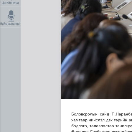
Цагийн хүрд
Найм арваннэг
Автомашины улсын дугаар с
Боловсролын сайд П.Наранба
хамтаар нийслэл дэх төрийн ө
бодлого, төлөвлөлтөө танилцу
Өнөөдөр Сүхбаатар дүүргийнхэ