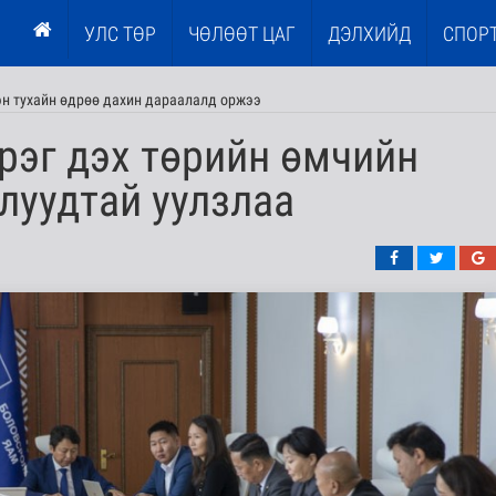
УЛС ТӨР
ЧӨЛӨӨТ ЦАГ
ДЭЛХИЙД
СПОР
гэн тухайн өдрөө дахин дараалалд оржээ
рэг дэх төрийн өмчийн
луудтай уулзлаа