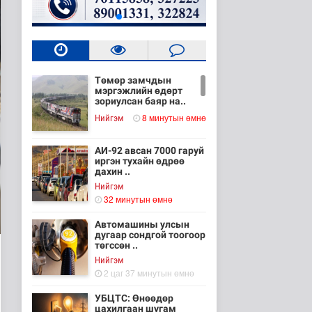
Төмөр замчдын
мэргэжлийн өдөрт
зориулсан баяр на..
8 минутын өмнө
Нийгэм
АИ-92 авсан 7000 гаруй
иргэн тухайн өдрөө
дахин ..
Нийгэм
32 минутын өмнө
Автомашины улсын
дугаар сондгой тоогоор
төгссөн ..
Нийгэм
2 цаг 37 минутын өмнө
УБЦТС: Өнөөдөр
цахилгаан шугам