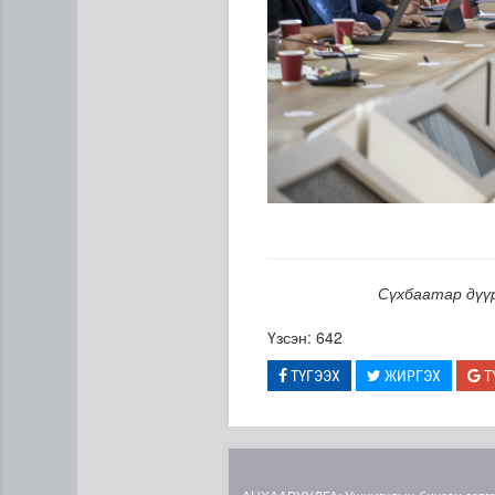
ЦАГ АГААР: Улаанбаатарт ө
Сүхбаатар дүү
Үзсэн: 642
ТҮГЭЭХ
ЖИРГЭХ
Т