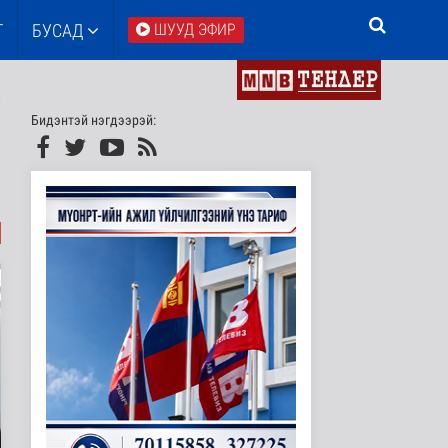
Т
БУСАД
ШУУД ЭФИР
Бидэнтэй нэгдээрэй: