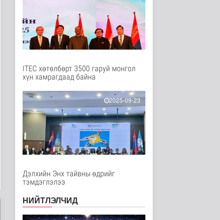
15 цагийн өмнө
Улс төр
Дундговь аймагт
Нарны цахилгаан
станц барих ажил..
Улс төр
15 цаг 4 минутын өмнө
ITEC хөтөлбөрт 3500 гаруй монгол
хүн хамрагдаад байна
Дипломат
төлөөлөгчийн
газруудын
төлөөлөгчид COP1..
2025-09-23
Улс төр
15 цаг 12 минутын өмнө
Н.Номтойбаяр:
Аймгуудад тулгамдаж
буй асуудлууды..
Улс төр
16 цаг 56 минутын өмнө
Дэлхийн Энх тайвны өдрийг
тэмдэглэлээ
Нийтийн тээврийн
Ч:19А чиглэлийн
НИЙТЛЭЛЧИД
замналд түр хуг..
Нийгэм