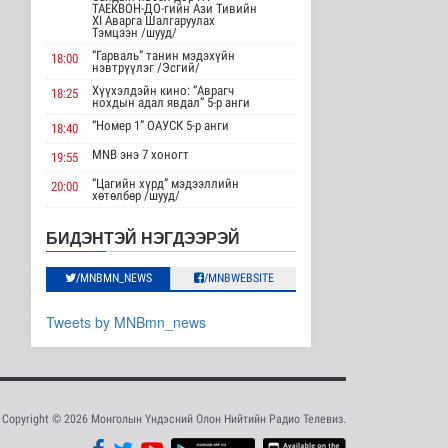
нэмэгдүүлэх,
ТАЕКВОН-ДО-гийн Ази Тивийн
доголдлыг арилгах..
XI Аварга Шалгаруулах
Тэмцээн /шууд/
Нийгэм
“Гарваль” танин мэдэхүйн
19 цаг 16 минутын өмнө
18:00
нэвтрүүлэг /Эсгий/
Хүүхэлдэйн кино: “Аврагч
18:25
Нийслэлийн иргэдийн
нохдын адал явдал” 5-р анги
Төлөөлөгчдийн Хурлын
Ээлжит ..
“Номер 1” ОАУСК 5-р анги
18:40
Нийгэм
MNB энэ 7 хоногт
19:55
19 цаг 22 минутын өмнө
“Цагийн хүрд” мэдээллийн
20:00
хөтөлбөр /шууд/
Үерийн аюулаас
сэрэмжтэй байхыг
MNB энэ 7 хоногт
20:40
анхааруулж байна
БИДЭНТЭЙ НЭГДЭЭРЭЙ
Хөндөх сэдэв: Эмийн чанар
20:45
Байгаль орчин
20 цаг 37 минутын өмнө
100% уралдаант, танин
/MNBMN_NEWS
/MNBWEBSITE
21:15
мэдэхүйн нэвтрүүлэг S2 #9
Цагдаагийн
“Эргүүлэг” ОАУСК 5-р анги”
22:15
Tweets by MNBmn_news
байгууллагын 102
тусгай дугаарт гэмт ..
Эргэх дөрвөн цаг /Баянхонгор
23:30
аймгаас бэлтгэв/
Нийгэм
20 цаг 47 минутын өмнө
Үндэсний спортын
Copyright © 2026 Монголын Үндэсний Олон Нийтийн Радио Телевиз.
зуны VIII наадам
амжилттай зохи..