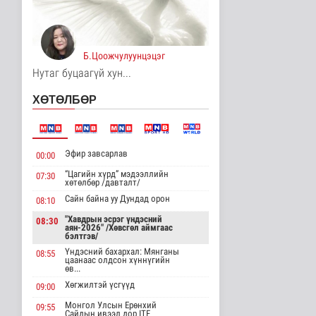
Төрийн үйлчилгээг
иргэдэд ойртуулна
Нийгэм
17 цаг 25 минутын өмнө
Б.Цоожчулуунцэцэг
Нутаг буцаагүй хун...
НИТХ-ын ээлжит VIII
хуралдаанаар иргэдээс
ХӨТӨЛБӨР
ирүүлс..
Нийгэм
18 цаг 46 минутын өмнө
Эфир завсарлав
00:00
ЦАГ АГААР:
Улаанбаатарт шөнөдөө
“Цагийн хүрд” мэдээллийн
07:30
17 хэм дулаан
хөтөлбөр /давталт/
Байгаль орчин
Сайн байна уу Дундад орон
08:10
18 цаг 51 минутын өмнө
"Хавдрын эсрэг үндэсний
08:30
аян-2026" /Хөвсгөл аймгаас
COP17-ын зочид,
бэлтгэв/
төлөөлөгчдөд үйлчлэх
Үндэсний бахархал: Мянганы
08:55
250 орчим ж..
цаанаас олдсон хүннүгийн
өв...
Нийгэм
19 цаг 12 минутын өмнө
Хөгжилтэй үсгүүд
09:00
Монгол Улсын Ерөнхий
09:55
Шатахууны нөөцийг
Сайдын ивээл дор ITF