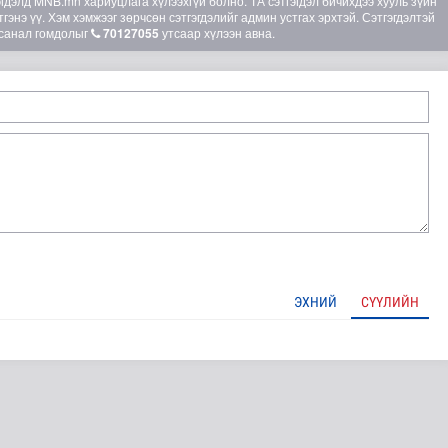
элд MNB.mn хариуцлага хүлээхгүй болно. ТА сэтгэгдэл бичихдээ хууль зүйн
гэнэ үү. Хэм хэмжээг зөрчсөн сэтгэгдэлийг админ устгах эрхтэй. Сэтгэгдэлтэй
санал гомдолыг
70127055
утсаар хүлээн авна.
ЭХНИЙ
СҮҮЛИЙН