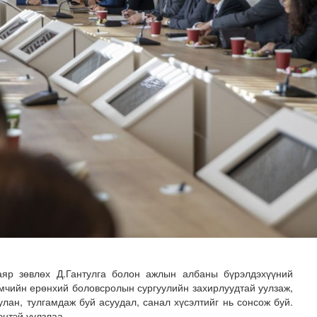
ондгой тоогоор төгссөн бол өнөөдөр шатахуун авна
яр зөвлөх Д.Гантулга болон ажлын албаны бүрэлдэхүүний
мчийн ерөнхий боловсролын сургуулийн захирлуудтай уулзаж,
улан, тулгамдаж буй асуудал, санал хүсэлтийг нь сонсож буй.
нтэй уулзлаа.