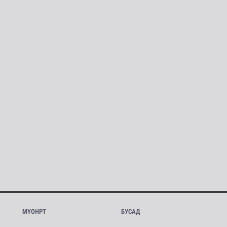
МҮОНРТ
БУСАД