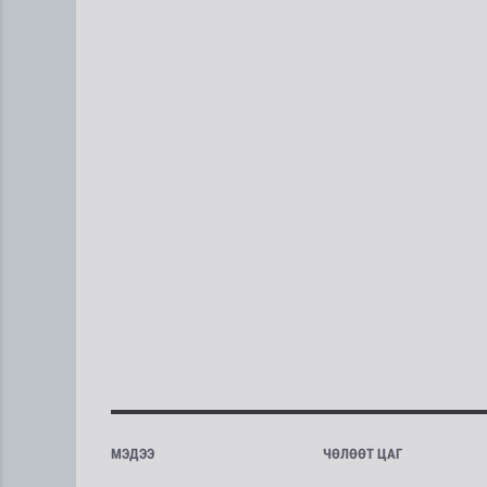
МЭДЭЭ
ЧӨЛӨӨТ ЦАГ