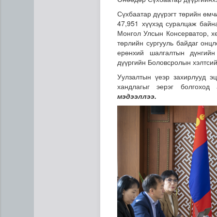
Сүхбаатар дүүрэгт төрийн өмч
47,951 хүүхэд суралцаж бай
Монгол Улсын Консерватор, хө
төрлийн сургууль байдаг онц
ерөнхий шалгалтын дүнгийн
дүүргийн Боловсролын хэлтсий
Уулзалтын үеэр захирлууд эц
хандлагыг эерэг болгоход 
УБЦТС: Өнөөдөр цахилгаан 
мэдээллээ.