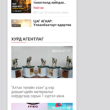
тоноглолд хийгдэх..
Нийгэм
2 цаг 40 минутын өмнө
ЦАГ АГААР:
Улаанбаатарт өдөртөө
30 хэм дулаан
Байгаль орчин
ХУРД АГЕНТЛАГ
2 цаг 52 минутын өмнө
Монгол Улсын Төрийн
2026-01-17
дуулал
Энтертайнмент
3 цаг 37 минутын өмнө
"Цагийн хүрд"
мэдээллийн хөтөлбөр
/2026.08.06/
Нийгэм
“Алтан төлийн эзэн”-д нэр
13 цаг 35 минутын өмнө
дэвшигчдийн материалыг
хоёрдугаар сарын 1 хүртэл авна
Даланзадгад хот 2028
онд шинэ ДЦС-тай
болно
2025-09-26