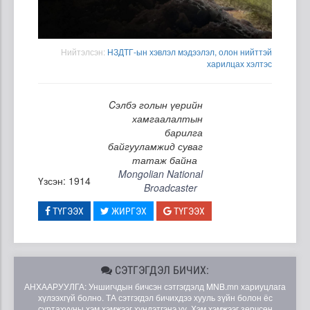
Нийтэлсэн:
НЗДТГ-ын хэвлэл мэдээлэл, олон нийттэй
харилцах хэлтэс
Cэлбэ голын үерийн
хамгаалалтын
барилга
байгууламжид суваг
татаж байна
Mongolian National
Үзсэн: 1914
Broadcaster
ТҮГЭЭХ
ЖИРГЭХ
ТҮГЭЭХ
СЭТГЭГДЭЛ БИЧИХ:
АНХААРУУЛГА: Уншигчдын бичсэн сэтгэгдэлд MNB.mn хариуцлага
хүлээхгүй болно. ТА сэтгэгдэл бичихдээ хууль зүйн болон ёс
суртахууны хэм хэмжээг хүндэтгэнэ үү. Хэм хэмжээг зөрчсөн