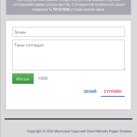
сэтгэгдэлийг админ устгах эрхтэй. Сэтгэгдэлтэй холбоотой санал
гомдолыг
70127055
утсаар хүлээн авна.
1000
Илгээх
ЭХНИЙ
СҮҮЛИЙН
Copyright © 2026 Монголын Үндэсний Олон Нийтийн Радио Телевиз.