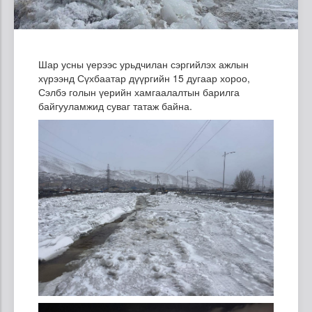
Шар усны үерээс урьдчилан сэргийлэх ажлын
хүрээнд Сүхбаатар дүүргийн 15 дугаар хороо,
Сэлбэ голын үерийн хамгаалалтын барилга
байгууламжид суваг татаж байна.