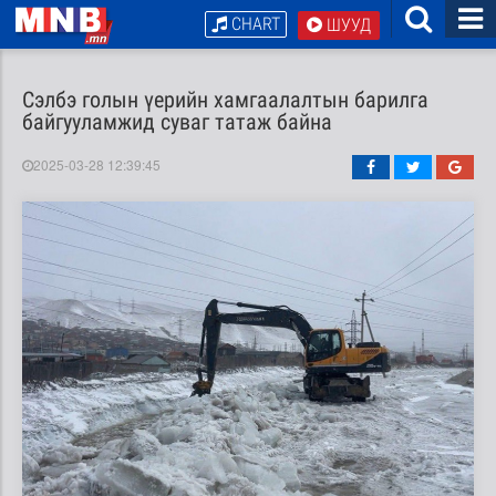
CHART
ШУУД
Cэлбэ голын үерийн хамгаалалтын барилга
байгууламжид суваг татаж байна
2025-03-28 12:39:45