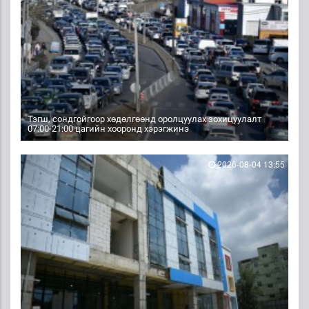
Тэгш, сондгойгоор хөдөлгөөнд оролцуулах зохицуулалт
07:00-21:00 цагийн хооронд хэрэгжинэ
2026-08-04 13:55