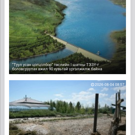
“Туул усан цогцолбор” төслийн I шатны ТЭЗҮ-г
боловсруулах ажил 90 хувьтай үргэлжилж байна
2026-08-04 08:57