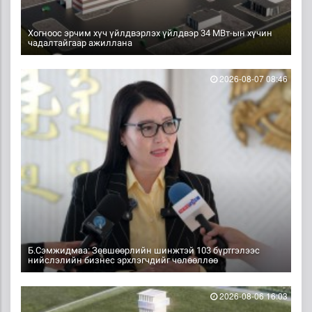
Хогноос эрчим хүч үйлдвэрлэх үйлдвэр 34 МВт-ын хүчин
чадалтайгаар ажиллана
2026-08-07 08:46
Б.Сэмжидмаа: Зөвшөөрлийн шинжтэй 103 бүртгэлээс
нийслэлийн бизнес эрхлэгчдийг чөлөөллөө
2026-08-06 16:03