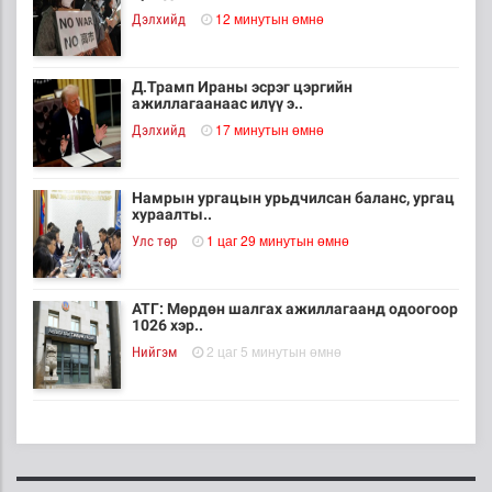
12 минутын өмнө
Дэлхийд
Д.Трамп Ираны эсрэг цэргийн
ажиллагаанаас илүү э..
17 минутын өмнө
Дэлхийд
Намрын ургацын урьдчилсан баланс, ургац
хураалты..
1 цаг 29 минутын өмнө
Улс төр
АТГ: Мөрдөн шалгах ажиллагаанд одоогоор
1026 хэр..
2 цаг 5 минутын өмнө
Нийгэм
Согтуугаар жолоо барьсан 67 зөрчил
бүртгэгджээ
3 цаг 51 минутын өмнө
Нийгэм