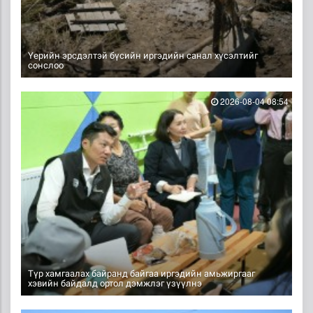
Үерийн эрсдэлтэй бүсийн иргэдийн санал хүсэлтийг
сонслоо
2026-08-04 08:54
Түр хамгаалах байранд байгаа иргэдийн амьжиргааг
хэвийн байдалд ортол дэмжлэг үзүүлнэ