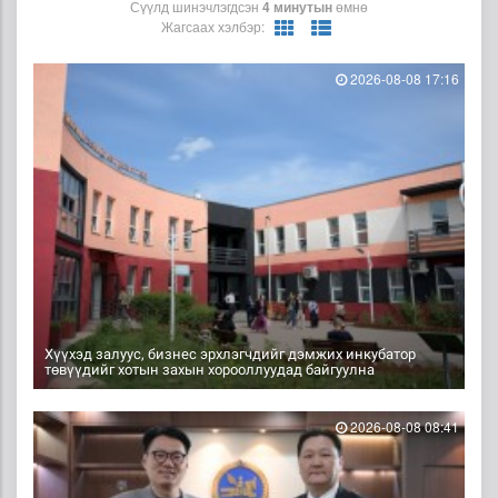
Сүүлд шинэчлэгдсэн
4 минутын
өмнө
Жагсаах хэлбэр:
2026-08-08 17:16
Хүүхэд залуус, бизнес эрхлэгчдийг дэмжих инкубатор
төвүүдийг хотын захын хорооллуудад байгуулна
2026-08-08 08:41