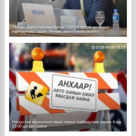
“Хотын дарга сонсож байна” 150150 тусгай дугаарыг
наймдугаар сарын 14-нөөс ажиллуулж эхэлнэ
2026-08-06 10:37
Нэгдүгээр хорооллын арын замыг наймдугаар сарын 6-ны
23:00 цагаас хаана