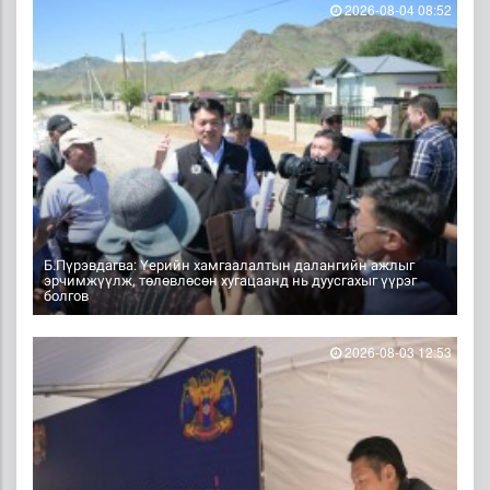
2026-08-04 08:52
Б.Пүрэвдагва: Үерийн хамгаалалтын далангийн ажлыг
эрчимжүүлж, төлөвлөсөн хугацаанд нь дуусгахыг үүрэг
болгов
2026-08-03 12:53