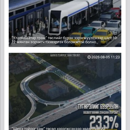
“Улаанбаатар трам” төслийг бүрэн хэрэгжүүлснээр цагт 10-
12 мянган зорчигч тээвэрлэх боломжтой болно
2026-08-05 11:23
“Шинэ тойрог зам” төсөл хэрэгжсэнээр хөдөлгөөний