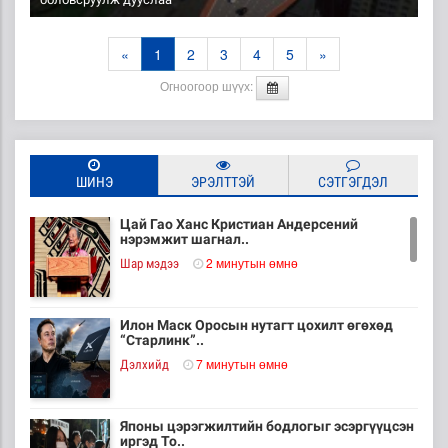
«
1
2
3
4
5
»
Огноогоор шүүх:
ШИНЭ
ЭРЭЛТТЭЙ
СЭТГЭГДЭЛ
Цай Гао Ханс Кристиан Андерсений
нэрэмжит шагнал..
2 минутын өмнө
Шар мэдээ
Илон Маск Оросын нутагт цохилт өгөхөд
“Старлинк”..
7 минутын өмнө
Дэлхийд
Японы цэрэгжилтийн бодлогыг эсэргүүцсэн
иргэд То..