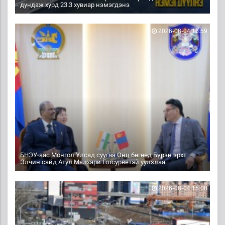
дундаж хурд 23.3 хувиар нэмэгдэнэ
2026-08-04 16:59
БНЭУ-аас Монгол Улсад суугаа Онц бөгөөд Бүрэн эрхт
Элчин сайд Атул Малхари Готсурветэй уулзлаа
2026-08-04 15:08