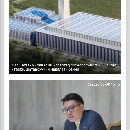
Лаг шатаах үйлдвэр ашиглалтад орсноор хоногт 250 м³ лаг
хатааж, шатаах хүчин чадалтай байна
2026-08-06 15:45