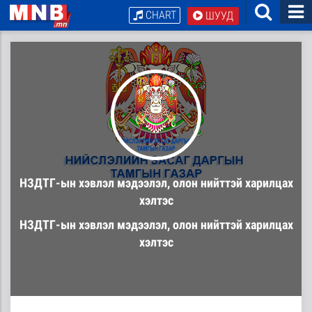
CHART
ШУУД
НЗДТГ-ын хэвлэл мэдээлэл, олон нийттэй харилцах
хэлтэс
НЗДТГ-ын хэвлэл мэдээлэл, олон нийттэй харилцах
хэлтэс