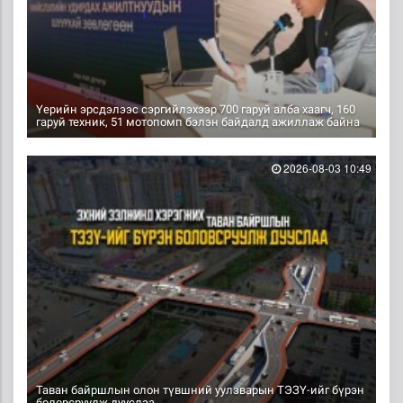
Үерийн эрсдэлээс сэргийлэхээр 700 гаруй алба хаагч, 160
гаруй техник, 51 мотопомп бэлэн байдалд ажиллаж байна
2026-08-03 10:49
Таван байршлын олон түвшний уулзварын ТЭЗҮ-ийг бүрэн
боловсруулж дууслаа