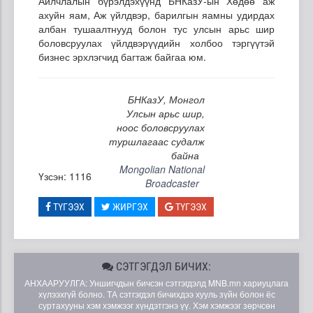
Айлчлалын бүрэлдэхүүнд БНКазУ-ын Хөдөө аж
ахуйн яам, Аж үйлдвэр, барилгын яамны удирдах
албан тушаалтнууд болон тус улсын арьс шир
боловсруулах үйлдвэрүүдийн холбоо тэргүүтэй
бизнес эрхлэгчид багтаж байгаа юм.
БНКазУ, Монгол
Улсын арьс шир,
ноос боловсруулах
туршлагаас судалж
байна
Mongolian National
Үзсэн: 1116
Broadcaster
ТҮГЭЭХ
ЖИРГЭХ
ТҮГЭЭХ
СЭТГЭГДЭЛ БИЧИХ:
АНХААРУУЛГА: Уншигчдын бичсэн сэтгэгдэлд MNB.mn хариуцлага
хүлээхгүй болно. ТА сэтгэгдэл бичихдээ хууль зүйн болон ёс
суртахууны хэм хэмжээг хүндэтгэнэ үү. Хэм хэмжээг зөрчсөн