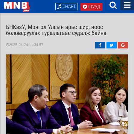
CHART
ШУУД
БНКазУ, Монгол Улсын арьс шир, ноос
боловсруулах туршлагаас судалж байна
2025-04-24 11:34:57