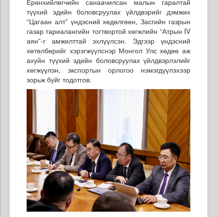
Ерөнхийлөгчийн санаачилсан малын гаралтай
түүхий эдийн боловсруулах үйлдвэрийг дэмжих
“Цагаан алт” үндэсний хөдөлгөөн, Засгийн газрын
газар тариалангийн тогтвортой хөгжлийн “Атрын IV
аян”-г амжилттай эхлүүлсэн. Эдгээр үндэсний
хөтөлбөрийг хэрэгжүүлснэр Монгол Улс хөдөө аж
ахуйн түүхий эдийн боловсруулах үйлдвэрлэлийг
хөгжүүлэн, экспортын орлогоо нэмэгдүүлэхээр
зорьж буйг тодотгов.