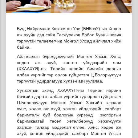
Бүгд Найрамдах Казахстан Улс (БНКазУ)-ын Хөдөө
аж ахуйн дэд сайд Тасжуреков Ербол Куанышевич
тэргүүтэй төлөөлөгчид Монгол Улсад айлчлал хийж
байна.
Айлчлалын бүрэлдэхүүнийг Монгол Улсын Хүнс,
хөдөө аж ахуй, хөнгөн үйлдвэрийн яам
(ХХААХҮЯ)-ны Төрийн нарийн бичгийн даргын
албан үүргийг түр орлон гүйцэтгэгч Ц.Болорчулуун
тэргүүтэй удирдлагууд хүлээн авч уулзлаа.
Уулзалтын эхэнд ХХААХҮЯ-ны Төрийн нарийн
бичгийн даргын албан үүргийг түр орлон гүйцэтгэгч
Ц.Болорчулуун Монгол Улсын Засгийн газраас
хүнс, хөдөө аж ахуй, хөнгөн үйлдвэрийн салбарт
баримталж буй бодлогын хүрээнд экспортын
баримжаатай төсөл хөтөлбөрүүд хэрэгжүүлж
эхэлсэн талаар мэдээлэл өглөө. Хүнс, хөдөө аж
ахуй, хөнгөн үйлдвэрийн салбарт Монгол Улсын