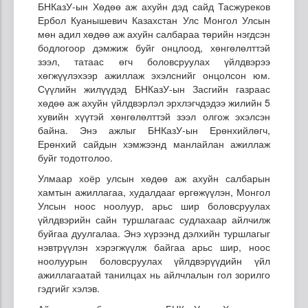
БНКазУ-ын Хөдөө аж ахуйн дэд сайд Тасжуреков
Ербол Куанышевич Казахстан Улс Монгол Улсын
мөн адил хөдөө аж ахуйн салбараа төрийн нэгдсэн
бодлогоор дэмжиж буйг онцлоод, хөнгөлөлттэй
зээл, татаас өгч боловсруулах үйлдвэрээ
хөгжүүлэхээр ажиллаж эхэлснийг онцолсон юм.
Сүүлийн жилүүдэд БНКазУ-ын Засгийн газраас
хөдөө аж ахуйн үйлдвэрлэл эрхлэгчдэдээ жилийн 5
хувийн хүүтэй хөнгөлөлттэй зээл олгож эхэлсэн
байна. Энэ ажлыг БНКазУ-ын Ерөнхийлөгч,
Ерөнхий сайдын хэмжээнд манлайлан ажиллаж
буйг тодотголоо.
Улмаар хоёр улсын хөдөө аж ахуйн салбарын
хамтын ажиллагаа, худалдааг өргөжүүлэн, Монгол
Улсын ноос ноолуур, арьс шир боловсруулах
үйлдвэрийн сайн туршлагаас судлахаар айлчилж
буйгаа дуулгалаа. Энэ хүрээнд дэлхийн туршлагыг
нэвтрүүлэн хэрэгжүүлж байгаа арьс шир, ноос
ноолуурын боловсруулах үйлдвэрүүдийн үйл
ажиллагаатай танилцах нь айлчлалын гол зорилго
гэдгийг хэлэв.