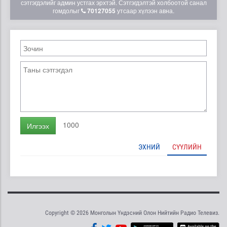
сэтгэгдэлийг админ устгах эрхтэй. Сэтгэгдэлтэй холбоотой санал
гомдолыг
70127055
утсаар хүлээн авна.
1000
Илгээх
ЭХНИЙ
СҮҮЛИЙН
Copyright © 2026 Монголын Үндэсний Олон Нийтийн Радио Телевиз.