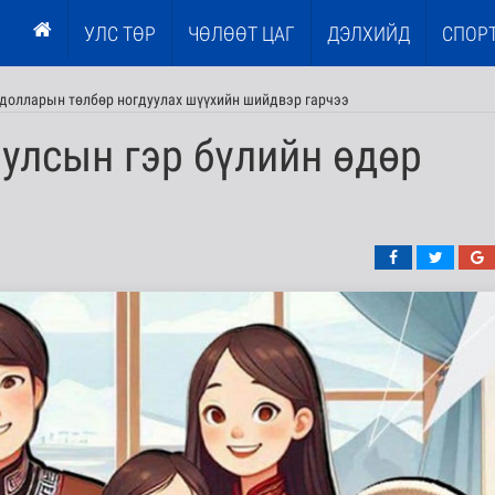
УЛС ТӨР
ЧӨЛӨӨТ ЦАГ
ДЭЛХИЙД
СПОР
.долларын төлбөр ногдуулах шүүхийн шийдвэр гарчээ
улсын гэр бүлийн өдөр