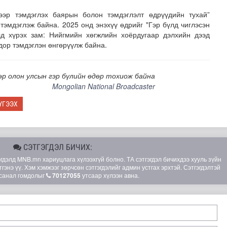
эр тэмдэглэх баярын болон тэмдэглэлт өдрүүдийн тухай”
 тэмдэглэж байна. 2025 онд энэхүү өдрийг "Гэр бүлд чиглэсэн
лд хүрэх зам: Нийгмийн хөгжлийн хоёрдугаар дэлхийн дээд
дор тэмдэглэн өнгөрүүлж байна.
р олон улсын гэр бүлийн өдөр тохиож байна
Mongolian National Broadcaster
-ийг төр, хувийн хэвшлийн түншлэлээр хэрэгжүүлэх тог..
ҮГЭЭХ
СЭТГЭГДЭЛ БИЧИХ:
элд MNB.mn хариуцлага хүлээхгүй болно. ТА сэтгэгдэл бичихдээ хууль зүйн
гэнэ үү. Хэм хэмжээг зөрчсөн сэтгэгдэлийг админ устгах эрхтэй. Сэтгэгдэлтэй
санал гомдолыг
70127055
утсаар хүлээн авна.