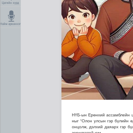
Цагийн хүрд
Найм арваннэг
Ирэх 10 хоногт цаг агаар я
НҮБ-ын Ерөнхий ассамблейн ш
ныг “Олон улсын гэр бүлийн ө
онцолж, дэлхий даяарх гэр бү
зорилготой юм.