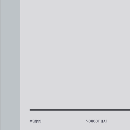
МЭДЭЭ
ЧӨЛӨӨТ ЦАГ