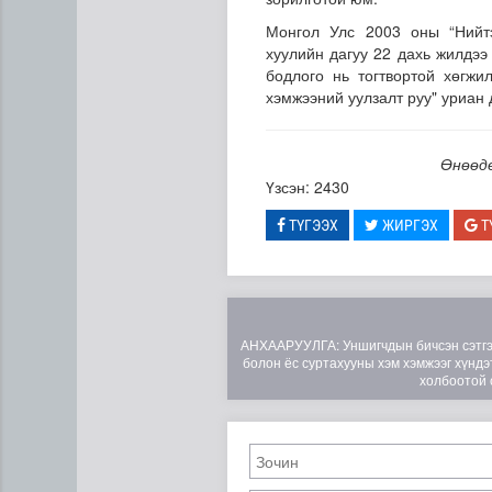
Монгол Улс 2003 оны “Нийтэ
хуулийн дагуу 22 дахь жилдээ
бодлого нь тогтвортой хөгжи
хэмжээний уулзалт руу" уриан 
Өнөөдө
Үзсэн: 2430
“Нүүрс пиролизийн үйлдвэр”
ТҮГЭЭХ
ЖИРГЭХ
Т
АНХААРУУЛГА: Уншигчдын бичсэн сэтгэгд
болон ёс суртахууны хэм хэмжээг хүндэт
холбоотой 