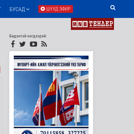
Т
БУСАД
ШУУД ЭФИР
Бидэнтэй нэгдээрэй: