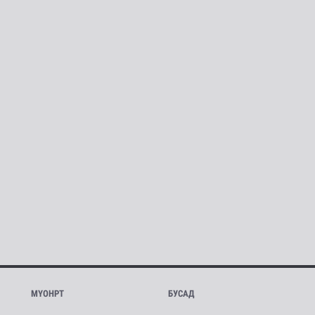
МҮОНРТ
БУСАД