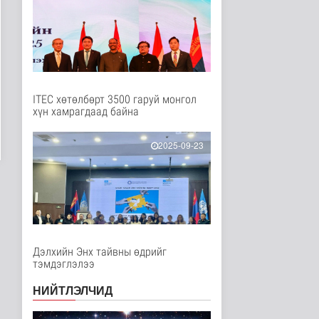
2 цаг 11 минутын өмнө
Нийслэлийн цэцэрлэгт
хамрагдах I шатны
бүртгэл э..
Нийгэм
2 цаг 23 минутын өмнө
ITEC хөтөлбөрт 3500 гаруй монгол
хүн хамрагдаад байна
Долоодугаар сард
709.503 зөрчил
бүртгэгджээ
2025-09-23
Нийгэм
3 цаг 30 минутын өмнө
Мал угаалгын ажил
үргэлжилж байна
Нийгэм
3 цаг 33 минутын өмнө
Дэлхийн Энх тайвны өдрийг
тэмдэглэлээ
Хогноос эрчим хүч
үйлдвэрлэх үйлдвэр 34
МВт-ын х..
НИЙТЛЭЛЧИД
Нийгэм
3 цаг 51 минутын өмнө