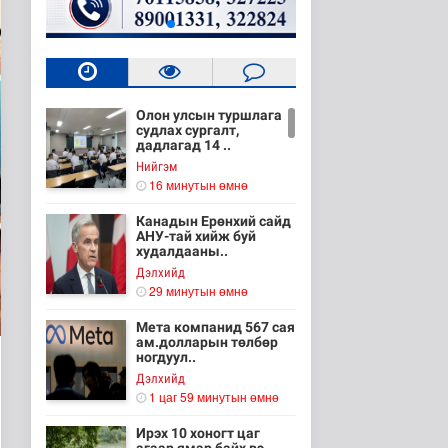
Олон улсын туршлага
судлах сургалт,
дадлагад 14 ..
Нийгэм
16 минутын өмнө
Канадын Ерөнхий сайд
АНУ-тай хийж буй
худалдааны..
Дэлхийд
29 минутын өмнө
Мета компанид 567 сая
ам.долларын төлбөр
ногдуул..
Дэлхийд
1 цаг 59 минутын өмнө
Ирэх 10 хоногт цаг