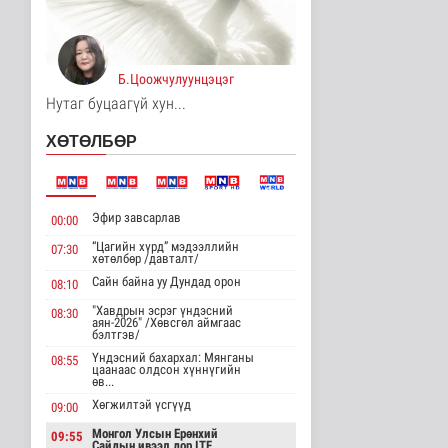
Д.Нацагдоржийн
мэндэлсний 120
жилийн ойд зориулс..
Танин мэдэхүй
4 цаг 39 минутын өмнө
Б.Цоожчулуунцэцэг
Нутаг буцаагүй хун...
Хүннүгийн язгууртны
оршуулгын дурсгалт
ХӨТӨЛБӨР
газрууд Ю..
Танин мэдэхүй
4 цаг 42 минутын өмнө
Манай улс Польш
Эфир завсарлав
00:00
улстай хөдөө аж ахуйн
салбарт өр..
“Цагийн хүрд” мэдээллийн
07:30
хөтөлбөр /давталт/
Улс төр
Сайн байна уу Дундад орон
4 цаг 47 минутын өмнө
08:10
"Хавдрын эсрэг үндэсний
08:30
Одон орны судлаачид
аян-2026" /Хөвсгөл аймгаас
бэлтгэв/
нарны гадаргын
хамгийн өндөр..
Үндэсний бахархал: Мянганы
08:55
цаанаас олдсон хүннүгийн
Дэлхийд
өв...
4 цаг 51 минутын өмнө
Хөгжилтэй үсгүүд
09:00
Боловсролын сайд
Монгол Улсын Ерөнхий
09:55
Л.Энх-Амгалан
Сайдын ивээл дор ITF