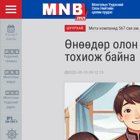
Мета компанид 567 сая ам
ШУУРХАЙ:
8-р сар 7
Баасан
Өнөөдөр олон 
тохиож байна
Үндэсний
телевиз
2025-05-15 09:12:15
Монголын
мэдээ
Монголын
Үндэсний
радио