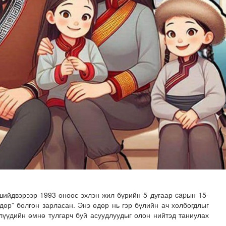
мар байх вэ
ийдвэрээр 1993 оноос эхлэн жил бүрийн 5 дугаар capын 15-
дөр” болгон зарласан. Энэ өдөр нь гэр бүлийн ач холбогдлыг
лүүдийн өмнө тулгарч буй асуудлуудыг олон нийтэд таниулах