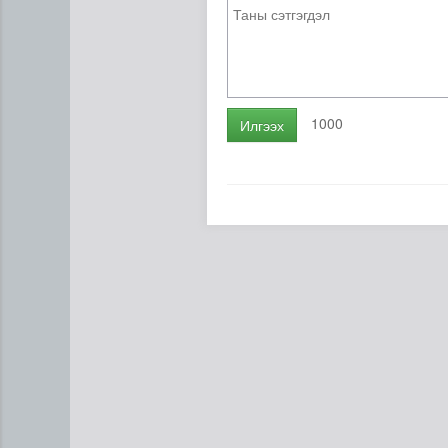
1000
Илгээх
Цэнхэр бүсэд гал түймэр га