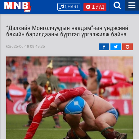
CHART
ШУУД
“Дэлхийн Монголчуудын наадам”-ын үндэсний
бөхийн барилдааны бүртгэл үргэлжилж байна
2025-06-19 09:49:35