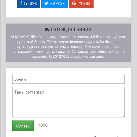
ТҮГЭЭХ
ЖИРГЭХ
ТҮГЭЭХ
СЭТГЭГДЭЛ БИЧИХ:
АНХААРУУЛГА: Уншигчдын бичсэн сэтгэгдэлд MNB.mn хариуцлага
хүлээхгүй болно. ТА сэтгэгдэл бичихдээ хууль зүйн болон ёс
суртахууны хэм хэмжээг хүндэтгэнэ үү. Хэм хэмжээг зөрчсөн
сэтгэгдэлийг админ устгах эрхтэй. Сэтгэгдэлтэй холбоотой санал
гомдолыг
70127055
утсаар хүлээн авна.
1000
Илгээх