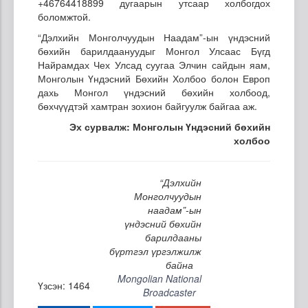
+46764418899 дугаарын утсаар холбогдох
боломжтой.
“Дэлхийн Монголчуудын Наадам”-ын үндэсний
бөхийн барилдаануудыг Монгол Улсаас Бүгд
Найрамдах Чех Улсад суугаа Элчин сайдын яам,
Монголын Үндэсний Бөхийн Холбоо болон Европ
дахь Монгол үндэсний бөхийн холбоод,
бөхчүүдтэй хамтран зохион байгуулж байгаа аж.
Эх сурвалж: Монголын Үндэсний бөхийн
холбоо
“Дэлхийн
Монголчуудын
наадам”-ын
үндэсний бөхийн
барилдааны
бүртгэл үргэлжилж
байна
Mongolian National
Үзсэн: 1464
Broadcaster