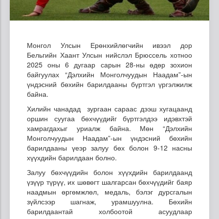
Монгол Улсын Ерөнхийлөгчийн ивээл дор
Бельгийн Хаант Улсын нийслэл Брюссель хотноо
2025 оны 6 дугаар сарын 28-ны өдөр зохион
байгуулах “Дэлхийн Монголчуудын Наадам”-ын
үндэсний бөхийн барилдааны бүртгэл үргэлжилж
байна.
Хилийн чанадад зургаан сараас дээш хугацаанд
оршин суугаа бөхчүүдийг бүртгэлдээ идэвхтэй
хамрагдахыг уриалж байна. Мөн “Дэлхийн
Монголчуудын Наадам”-ын үндэсний бөхийн
барилдааны үеэр залуу бөх болон 9-12 насны
хүүхдийн барилдаан болно.
Залуу бөхчүүдийн болон хүүхдийн барилдаанд
үзүүр түрүү, их шөвөгт шалгарсан бөхчүүдийг баяр
наадмын өргөмжлөл, медаль, бэлэг дурсгалын
зүйлсээр шагнаж, урамшуулна. Бөхийн
барилдаантай холбоотой асуудлаар