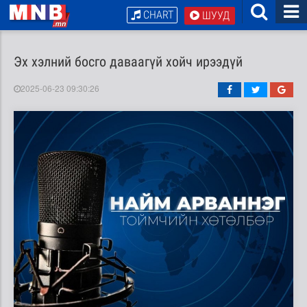
CHART
ШУУД
Эх хэлний босго даваагүй хойч ирээдүй
2025-06-23 09:30:26