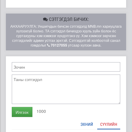
СЭТГЭГДЭЛ БИЧИХ:
АНХААРУУЛГА: Уншигчдын бичсэн сэтгэгдэлд MNB.mn хариуцлага
хүлээхгүй болно. ТА сэтгэгдэл бичихдээ хууль зүйн болон ёс
суртахууны хэм хэмжээг хүндэтгэнэ үү. Хэм хэмжээг зөрчсөн
сэтгэгдэлийг админ устгах эрхтэй. Сэтгэгдэлтэй холбоотой санал
гомдолыг
70127055
утсаар хүлээн авна.
1000
Илгээх
ЭХНИЙ
СҮҮЛИЙН