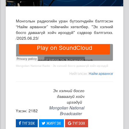
Монголын радиогийн уран бүтээлчдийн бэлтгэсэн
“Найм арваннэг” тоймчийн хөтөлбөр. "Эх хэлний
босго даваагүй хойч ирээдүй" сэдвээр бэлтгэлээ.
/2025.06.23/
Mongolian National Radio
·
Эх хэлний босго даваагүй хойч ирээдүй
Нийтэлсэн:
Найм арваннэг
Эх хэлний босго
даваагүй хойч
ирээдүй
Mongolian National
Үзсэн: 2182
Broadcaster
ТҮГЭЭХ
ЖИРГЭХ
ТҮГЭЭХ