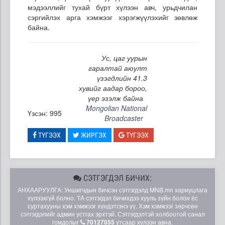
мэдээллийг тухай бүрт хүлээн авч, урьдчилан
сэргийлэх арга хэмжээг хэрэгжүүлэхийг зөвлөж
байна.
Ус, цаг уурын
гаралтай аюулт
үзэгдлийн 41.3
хувийг аадар бороо,
үер эзэлж байна
Mongolian National
Үзсэн: 995
Broadcaster
ТҮГЭЭХ
ЖИРГЭХ
ТҮГЭЭХ
СЭТГЭГДЭЛ БИЧИХ:
АНХААРУУЛГА: Уншигчдын бичсэн сэтгэгдэлд MNB.mn хариуцлага
хүлээхгүй болно. ТА сэтгэгдэл бичихдээ хууль зүйн болон ёс
суртахууны хэм хэмжээг хүндэтгэнэ үү. Хэм хэмжээг зөрчсөн
сэтгэгдэлийг админ устгах эрхтэй. Сэтгэгдэлтэй холбоотой санал
гомдолыг
70127055
утсаар хүлээн авна.