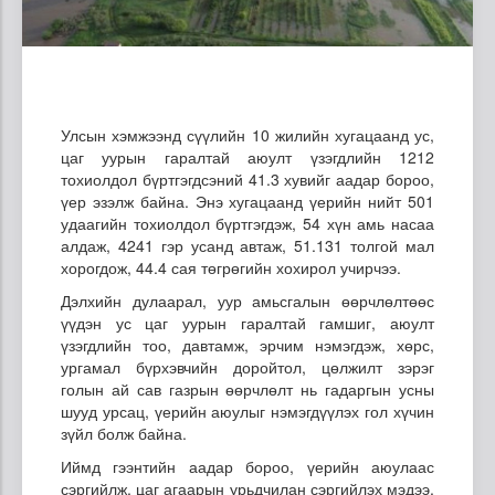
Улсын хэмжээнд сүүлийн 10 жилийн хугацаанд ус,
цаг уурын гаралтай аюулт үзэгдлийн 1212
тохиолдол бүртгэгдсэний 41.3 хувийг аадар бороо,
үер эзэлж байна. Энэ хугацаанд үерийн нийт 501
удаагийн тохиолдол бүртгэгдэж, 54 хүн амь насаа
алдаж, 4241 гэр усанд автаж, 51.131 толгой мал
хорогдож, 44.4 сая төгрөгийн хохирол учирчээ.
Дэлхийн дулаарал, уур амьсгалын өөрчлөлтөөс
үүдэн ус цаг уурын гаралтай гамшиг, аюулт
үзэгдлийн тоо, давтамж, эрчим нэмэгдэж, хөрс,
ургамал бүрхэвчийн доройтол, цөлжилт зэрэг
голын ай сав газрын өөрчлөлт нь гадаргын усны
шууд урсац, үерийн аюулыг нэмэгдүүлэх гол хүчин
зүйл болж байна.
Иймд гээнтийн аадар бороо, үерийн аюулаас
сэргийлж, цаг агаарын урьдчилан сэргийлэх мэдээ,