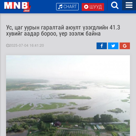
CHART
ШУУД
Ус, цаг уурын гаралтай аюулт үзэгдлийн 41.3
хувийг аадар бороо, үер эзэлж байна
2025-07-04 16:41:20