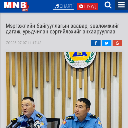
CHART
ШУУД
Мэргэжлийн байгууллагын заавар, зөвлөмжийг
дагаж, урьдчилан сэргийлэхийг анхаарууллаа
2025-07-07 11:17:42