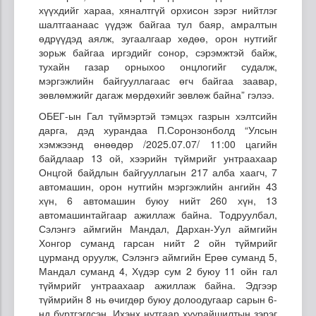
хүүхдийг хараа, хяналтгүй орхисон зэрэг нийтлэг
шалтгаанаас үүдэж байгаа тул баяр, амралтын
өдрүүдэд аялж, зугаалгаар хөдөө, орон нутгийг
зорьж байгаа иргэдийг сонор, сэрэмжтэй байж,
тухайн газар орныхоо онцлогийг судалж,
мэргэжлийн байгууллагаас өгч байгаа заавар,
зөвлөмжийг дагаж мөрдөхийг зөвлөж байна” гэлээ.
ОБЕГ-ын Гал түймэртэй тэмцэх газрын хэлтсийн
дарга, дэд хурандаа П.Соронзонболд “Улсын
хэмжээнд өнөөдөр /2025.07.07/ 11:00 цагийн
байдлаар 13 ой, хээрийн түймрийг унтраахаар
Онцгой байдлын байгууллагын 217 алба хаагч, 7
автомашин, орон нутгийн мэргэжлийн ангийн 43
хүн, 6 автомашин буюу нийт 260 хүн, 13
автомашинтайгаар ажиллаж байна. Тодруулбал,
Сэлэнгэ аймгийн Мандал, Дархан-Уул аймгийн
Хонгор суманд гарсан нийт 2 ойн түймрийг
цурманд оруулж, Сэлэнгэ аймгийн Ерөө суманд 5,
Мандал суманд 4, Хүдэр сум 2 буюу 11 ойн гал
түймрийг унтраахаар ажиллаж байна. Эдгээр
түймрийн 8 нь өчигдөр буюу долоодугаар сарын 6-
нд бүртгэгдсэн. Ихэнх нутгаар хуурайшилтын зэрэг