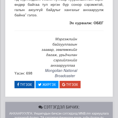
өндөр байгаа тул иргэн бүр сонор сэрэмжтэй,
галын аюулгүй байдлыг хангахыг анхааруулж
байна” гэлээ.
Эх сурвалж: ОБЕГ
Мэргэжлийн
байгууллагын
заавар, зөвлөмжийг
дагаж, урьдчилан
сэргийлэхийг
анхаарууллаа
Mongolian National
Үзсэн: 698
Broadcaster
ТҮГЭЭХ
ЖИРГЭХ
ТҮГЭЭХ
СЭТГЭГДЭЛ БИЧИХ:
АНХААРУУЛГА: Уншигчдын бичсэн сэтгэгдэлд MNB.mn хариуцлага
хүлээхгүй болно. ТА сэтгэгдэл бичихдээ хууль зүйн болон ёс