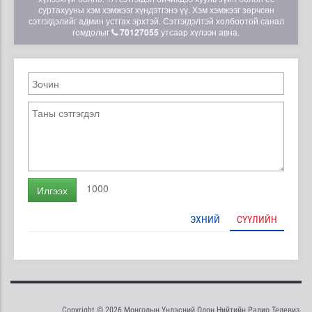
суртахууны хэм хэмжээг хүндэтгэнэ үү. Хэм хэмжээг зөрчсөн
сэтгэгдэлийг админ устгах эрхтэй. Сэтгэгдэлтэй холбоотой санал
гомдолыг
70127055
утсаар хүлээн авна.
1000
Илгээх
ЭХНИЙ
СҮҮЛИЙН
Copyright © 2026 Монголын Үндэсний Олон Нийтийн Радио Телевиз.