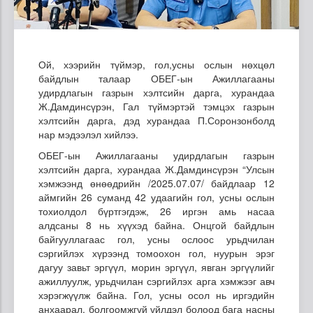
Ой, хээрийн түймэр, гол,усны ослын нөхцөл
байдлын талаар ОБЕГ-ын Ажиллагааны
удирдлагын газрын хэлтсийн дарга, хурандаа
Ж.Дамдинсүрэн, Гал түймэртэй тэмцэх газрын
хэлтсийн дарга, дэд хурандаа П.Соронзонболд
нар мэдээлэл хийлээ.
ОБЕГ-ын Ажиллагааны удирдлагын газрын
хэлтсийн дарга, хурандаа Ж.Дамдинсүрэн “Улсын
хэмжээнд өнөөдрийн /2025.07.07/ байдлаар 12
аймгийн 26 суманд 42 удаагийн гол, усны ослын
тохиолдол бүртгэгдэж, 26 иргэн амь насаа
алдсаны 8 нь хүүхэд байна. Онцгой байдлын
байгууллагаас гол, усны ослоос урьдчилан
сэргийлэх хүрээнд томоохон гол, нуурын эрэг
дагуу завьт эргүүл, морин эргүүл, явган эргүүлийг
ажиллуулж, урьдчилан сэргийлэх арга хэмжээг авч
хэрэгжүүлж байна. Гол, усны осол нь иргэдийн
анхаарал, болгоомжгүй үйлдэл болоод бага насны