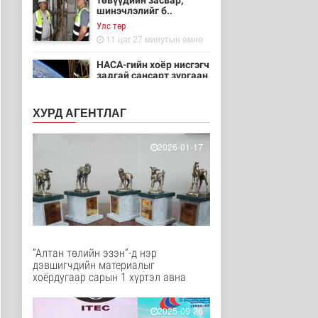
төвүүдийн засвар,
шинэчлэлийг б..
Улс төр
11 цаг 27 минутын өмнө
НАСА-гийн хоёр нисгэгч
задгай сансарт зургаан
ца..
Танин мэдэхүй
ХУРД АГЕНТЛАГ
12 цаг 42 минутын өмнө
Эртний ойг
2026-01-17
хамгаалахын тулд
Канадын иргэд мод бэ..
Дэлхийд
12 цаг 49 минутын өмнө
ЦАГ АГААР:
Улаанбаатарт шөнөдөө
18 хэм дулаан
“Алтан төлийн эзэн”-д нэр
Байгаль орчин
дэвшигчдийн материалыг
12 цаг 9 минутын өмнө
хоёрдугаар сарын 1 хүртэл авна
Кибер халдлага,
зөрчлийг E-Mongolia
2025-09-26
системээр да..