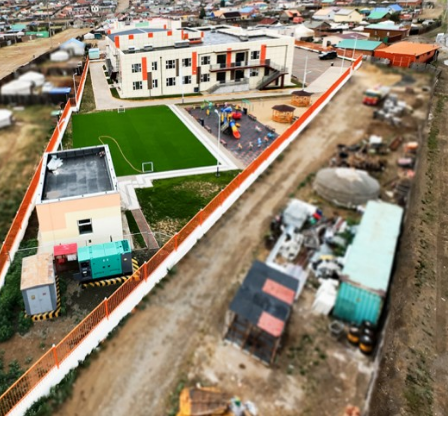
н засвар, шинэчлэлийг бүрэн хийж, хувийн хэвшил рүү м..