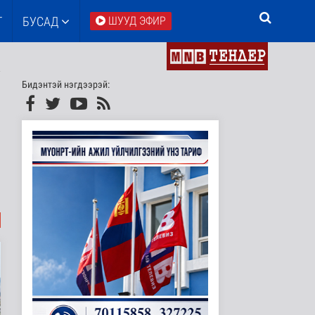
Т
БУСАД
ШУУД ЭФИР
Бидэнтэй нэгдээрэй: