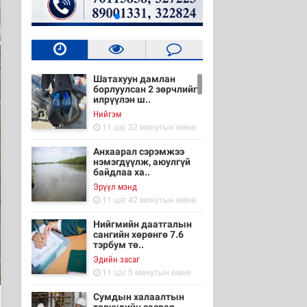
Шатахуун дамлан
борлуулсан 2 зөрчлийг
илрүүлэн ш..
Нийгэм
11 цаг 32 минутын өмнө
Анхаарал сэрэмжээ
нэмэгдүүлж, аюулгүй
байдлаа ха..
Эрүүл мэнд
11 цаг 42 минутын өмнө
Нийгмийн даатгалын
сангийн хөрөнгө 7.6
тэрбум тө..
Эдийн засаг
11 цаг 5 минутын өмнө
Сумдын халаалтын