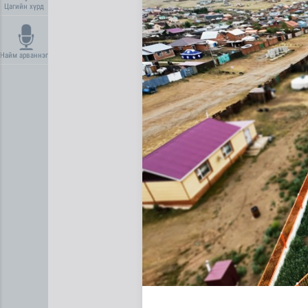
Цагийн хүрд
Найм арваннэг
Сумдын халаалтын төвүүдий