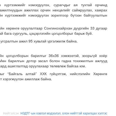
р хүртээмжийг нэмэгдүүлэх, сурагчдыг ая тухтай орчинд
 ажилтнуудын ажиллах орчин нөхцөлийг сайжруулах, хамрах
ийн хүртээмжийг нэмэгдүүлэх зорилгоор бүтээн байгуулалтын
ийн хөрөнгө оруулалтаар Сонгинохайрхан дүүргийн 33 дугаар
й бага сургууль, цэцэрлэгийн цогцолборыг барьж буй.
гсралтын ажил 95 хувьтай үргэлжилж байна.
лд Канадын иргэд мод бэлтгэгчдийн замыг хааж байна
ийн цогцолборын барилгыг 36х36 хэмжээтэй, зоорьгүй хоёр
 Мөн барилгын дотор засал болон гадна тохижилтын ажлууд
 сард ашиглалтад оруулахаар төлөвлөж байгаа юм.
лыг “Байгаль алтай” ХХК гүйцэтгэж, нийслэлийн Хөрөнгө
лт хэрэгжүүлэн ажиллаж байна.
Нийтэлсэн:
НЗДТГ-ын хэвлэл мэдээлэл, олон нийттэй харилцах хэлтэс