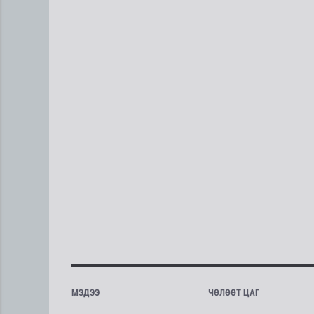
МЭДЭЭ
ЧӨЛӨӨТ ЦАГ