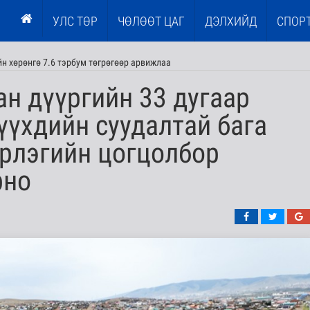
УЛС ТӨР
ЧӨЛӨӨТ ЦАГ
ДЭЛХИЙД
СПОР
н хөрөнгө 7.6 тэрбум төгрөгөөр арвижлаа
н дүүргийн 33 дугаар
үүхдийн суудалтай бага
эрлэгийн цогцолбор
рно