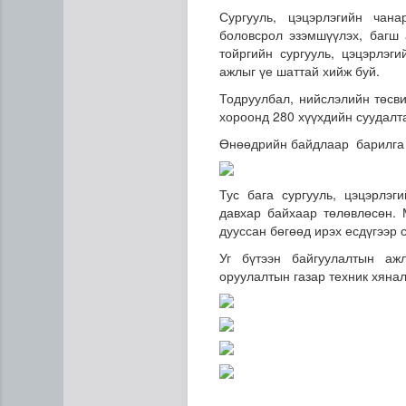
Сургууль, цэцэрлэгийн чана
боловсрол эзэмшүүлэх, багш
тойргийн сургууль, цэцэрлэг
ажлыг үе шаттай хийж буй.
Тодруулбал, нийслэлийн төсв
хороонд 280 хүүхдийн суудалта
Өнөөдрийн байдлаар барилга у
Эртний ойг хамгаалахын ту
Тус бага сургууль, цэцэрлэг
давхар байхаар төлөвлөсөн.
дууссан бөгөөд ирэх есдүгээр
Уг бүтээн байгуулалтын аж
оруулалтын газар техник хяна