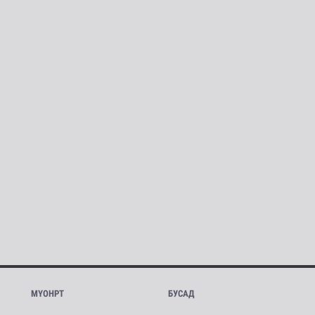
МҮОНРТ
БУСАД