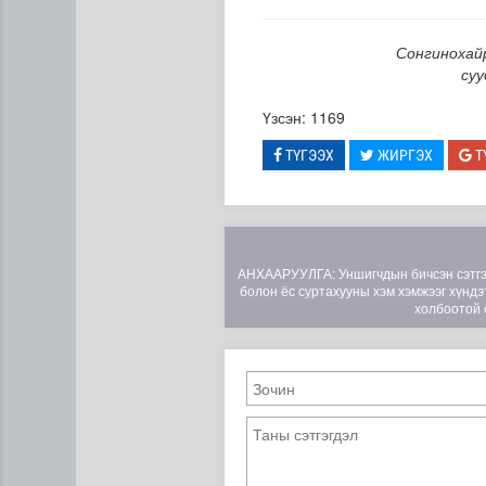
Сонгинохайр
суу
Үзсэн: 1169
ТҮГЭЭХ
ЖИРГЭХ
Т
АНХААРУУЛГА: Уншигчдын бичсэн сэтгэгд
болон ёс суртахууны хэм хэмжээг хүндэт
холбоотой 