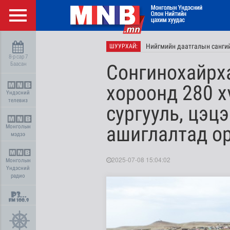
Нийгмийн даатгалын сангий
ШУУРХАЙ:
8-р сар 7
Баасан
Сонгинохайрха
хороонд 280 х
Үндэсний
телевиз
сургууль, цэц
ашиглалтад о
Монголын
мэдээ
2025-07-08 15:04:02
Монголын
Үндэсний
радио