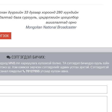
хан дүүргийн 33 дугаар хороонд 280 хүүхдийн
далтай бага сургууль, цэцэрлэгийн цогцолбор
ашиглалтад орно
Mongolian National Broadcaster
ҮГЭЭХ
СЭТГЭГДЭЛ БИЧИХ:
элд MNB.mn хариуцлага хүлээхгүй болно. ТА сэтгэгдэл бичихдээ хууль зүйн
гэнэ үү. Хэм хэмжээг зөрчсөн сэтгэгдэлийг админ устгах эрхтэй. Сэтгэгдэлтэй
санал гомдолыг
70127055
утсаар хүлээн авна.