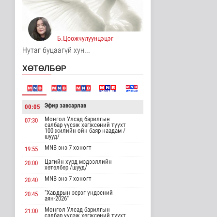
13 цаг 54 минутын өмнө
Хирошимад иргэд
Японы зэвсгийн
Б.Цоожчулуунцэцэг
экспортын бодлогы..
Дэлхийд
Нутаг буцаагүй хун...
13 цаг 6 минутын өмнө
ХӨТӨЛБӨР
Трамп Ирантай
тохиролцоонд хүрэх
шинэ гарц эрэлх..
Дэлхийд
Эфир завсарлав
00:05
13 цаг 14 минутын өмнө
Монгол Улсад барилгын
07:30
салбар үүсэж хөгжсөний түүхт
Европ даяар хэт халалт
100 жилийн ойн баяр наадам /
эрчимжиж байна
шууд/
Дэлхийд
MNB энэ 7 хоногт
19:55
13 цаг 23 минутын өмнө
Цагийн хүрд мэдээллийн
20:00
хөтөлбөр /шууд/
Голууд үертэй байна
MNB энэ 7 хоногт
20:40
Байгаль орчин
"Хавдрын эсрэг үндэсний
14 цаг 40 минутын өмнө
20:45
аян-2026"
Монгол Улсад барилгын
21:00
салбар үүсэж хөгжсөний түүхт