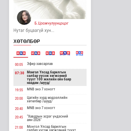
Энхтайваны гүүрний
баруун талын туслах
замд хучи..
Б.Цоожчулуунцэцэг
Нийгэм
19 цаг 40 минутын өмнө
Нутаг буцаагүй хун...
“Эхийн сүүгээр
ХӨТӨЛБӨР
хооллолтыг дэмжих
өдөр”-ийг зохио..
Эрүүл мэнд
19 цаг 46 минутын өмнө
Эфир завсарлав
00:05
Дэлхийн хамгийн том
Монгол Улсад барилгын
07:30
хиймэл оюуны
салбар үүсэж хөгжсөний
тооцооллын нэгд..
түүхт 100 жилийн ойн баяр
наадам /шууд/
Дэлхийд
MNB энэ 7 хоногт
19:55
19 цаг 46 минутын өмнө
Цагийн хүрд мэдээллийн
20:00
хөтөлбөр /шууд/
АТГ: Авлигын эсрэг
сургалтад 110 албан
MNB энэ 7 хоногт
20:40
тушаалтны..
"Хавдрын эсрэг үндэсний
Нийгэм
20:45
аян-2026"
19 цаг 53 минутын өмнө
Монгол Улсад барилгын
21:00
салбар үүсэж хөгжсөний түүхт