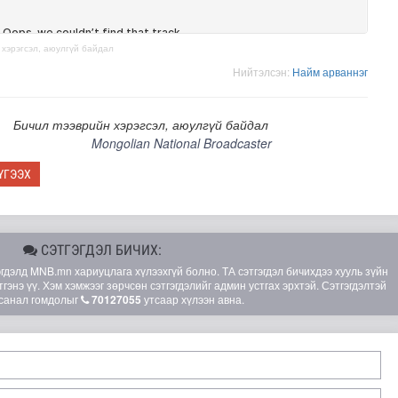
 хэрэгсэл, аюулгүй байдал
Нийтэлсэн:
Найм арваннэг
Бичил тээврийн хэрэгсэл, аюулгүй байдал
Mongolian National Broadcaster
длагатай “Турбингенератор-5”-ын шинэчлэлийн төсвийг ш..
ҮГЭЭХ
СЭТГЭГДЭЛ БИЧИХ:
элд MNB.mn хариуцлага хүлээхгүй болно. ТА сэтгэгдэл бичихдээ хууль зүйн
гэнэ үү. Хэм хэмжээг зөрчсөн сэтгэгдэлийг админ устгах эрхтэй. Сэтгэгдэлтэй
санал гомдолыг
70127055
утсаар хүлээн авна.