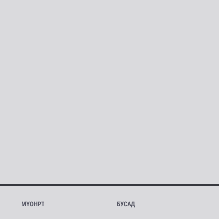
МҮОНРТ
БУСАД