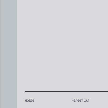
МЭДЭЭ
ЧӨЛӨӨТ ЦАГ