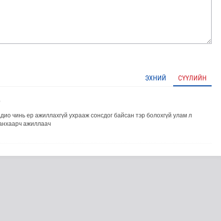
ЭХНИЙ
СҮҮЛИЙН
0
дио чинь ер ажиллахгүй ухрааж сонсдог байсан тэр болохгүй улам л
лдөх хэлэлцүүлэг боллоо
анхаарч ажиллаач