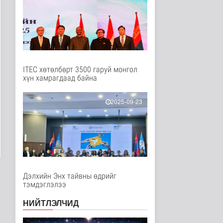
Эрүүл мэнд
17 цаг 48 минутын өмнө
Нийгмийн даатгалын
сангийн хөрөнгө 7.6
тэрбум тө..
Эдийн засаг
17 цаг 10 минутын өмнө
ITEC хөтөлбөрт 3500 гаруй монгол
хүн хамрагдаад байна
Сумдын халаалтын
төвүүдийн засвар,
шинэчлэлийг б..
2025-09-23
Улс төр
18 цаг 32 минутын өмнө
НАСА-гийн хоёр нисгэгч
задгай сансарт зургаан
ца..
Танин мэдэхүй
18 цаг 48 минутын өмнө
Дэлхийн Энх тайвны өдрийг
тэмдэглэлээ
Эртний ойг
хамгаалахын тулд
НИЙТЛЭЛЧИД
Канадын иргэд мод бэ..
Дэлхийд