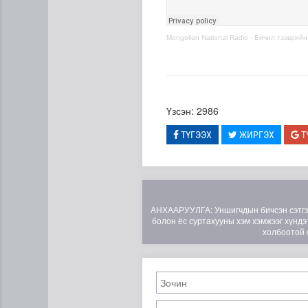
Mongolian National Radio
·
Бичил тээврийн
Үзсэн: 2986
"ДЦС-3” ТӨХК-ийн нэн шаар
ТҮГЭЭХ
ЖИРГЭХ
Т
АНХААРУУЛГА: Уншигчдын бичсэн сэтгэгд
болон ёс суртахууны хэм хэмжээг хүндэт
холбоотой 