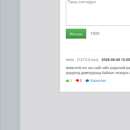
1000
Илгээх
haha
[127.0.0.xxx]
2026-06-08 15:0
www.mnb.mn энэ сайт-ийн үндэсний ра
“Цааснаас чөлөөлье” зөвлө
дордоод дампуураад байхын энэндээ 
0
0
Хариулах