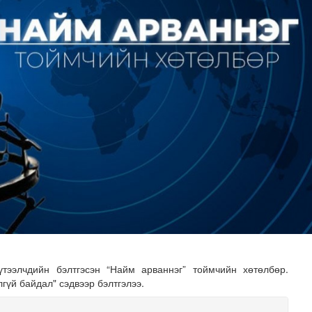
гаруй километр зам туулан Монгол Улсад орж ирлээ
тээлчдийн бэлтгэсэн “Найм арваннэг” тоймчийн хөтөлбөр.
лгүй байдал" сэдвээр бэлтгэлээ.