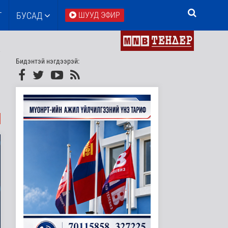
Т
БУСАД
ШУУД ЭФИР
Бидэнтэй нэгдээрэй: