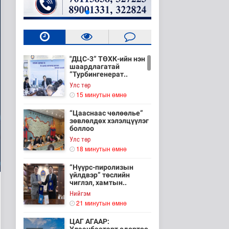
"ДЦС-3” ТӨХК-ийн нэн
шаардлагатай
“Турбингенерат..
Улс төр
15 минутын өмнө
“Цааснаас чөлөөлье”
зөвлөлдөх хэлэлцүүлэг
боллоо
Улс төр
18 минутын өмнө
“Нүүрс-пиролизын
үйлдвэр” төслийн
чиглэл, хамтын..
Нийгэм
21 минутын өмнө
ЦАГ АГААР: