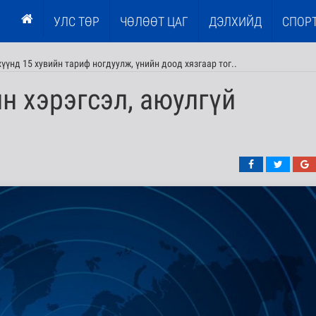
УЛС ТӨР
ЧӨЛӨӨТ ЦАГ
ДЭЛХИЙД
СПОР
үнд 15 хувийн тариф ногдуулж, үнийн доод хязгаар тог..
н хэрэгсэл, аюулгүй