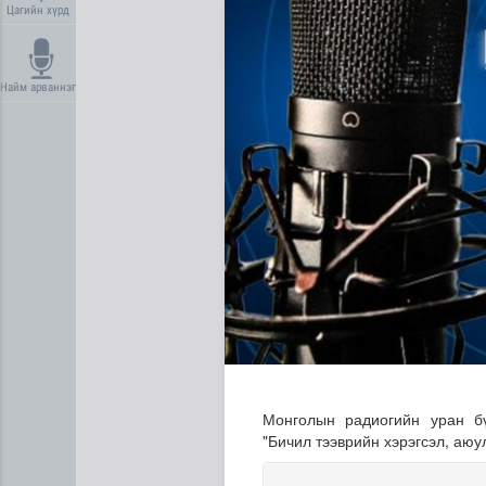
Цагийн хүрд
Найм арваннэг
Торгоны замын цуваа 6000 
Монголын радиогийн уран бү
"Бичил тээврийн хэрэгсэл, аюу