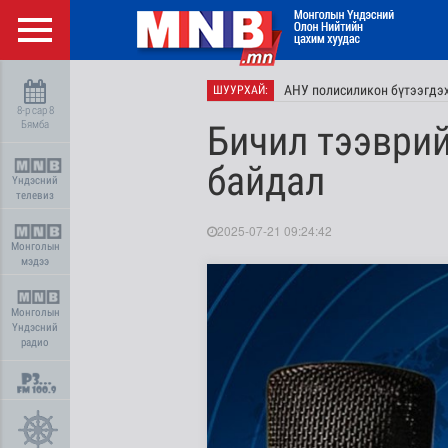
АНУ полисиликон бүтээгдэхү
ШУУРХАЙ:
8-р сар 8
Бямба
Бичил тээврий
байдал
Үндэсний
телевиз
2025-07-21 09:24:42
Монголын
мэдээ
Монголын
Үндэсний
радио