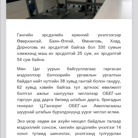
Гангийн эрсдэлийн ерөнхий үнэлгээгээр
Өвөрхангай, Баян-Өлгий, Өмнөговь, Ховд,
Дорноговь их эрсдэлтэй байгаа бол 330 сумын
хэмжээнд маш их эрсдэлтэй 25 сум, их эрсдэлтэй
54 сум байна.
Мөн Цаг уурын байгууллагаас гаргасан
мэдээллээр бэлчээрийн ургамлын ургалтын
байдал нийт нутгийн 38 хувьд гантай болон гандуу,
62 хувьд хэвийн байгаа тул эртнээс өвөлжилт
бэлтгэл ажлыг хангуулах чиглэлээр ОБЕГ-ын
тэргүүн дэд дарга бөгөөд штабын дарга, бригадын
генерал Ц.Ганзориг ОБЕГ-ын Ажиллагааны
шуурхай штабын бүрэлдэхүүнд үүрэг чиглэл өглөө.
Энэ үеэр хөдөө аж ахуйн нөхцөл байдлын талаар
мэдээллийг сонсож, гангийн эрсдэлийн үнэлгээг 14
хоног тутамд шинэчлэх, үнэлгээнд тулгуурлан