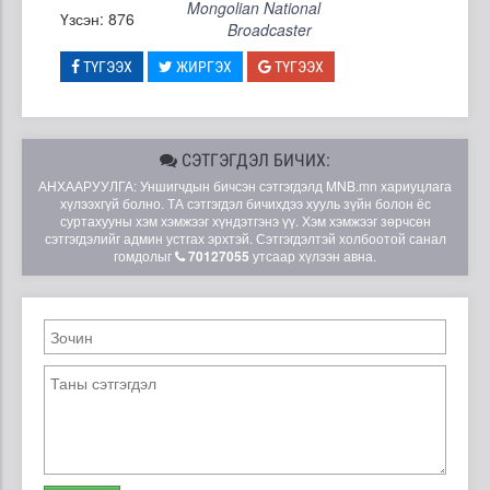
Mongolian National
Үзсэн: 876
Broadcaster
ТҮГЭЭХ
ЖИРГЭХ
ТҮГЭЭХ
СЭТГЭГДЭЛ БИЧИХ:
АНХААРУУЛГА: Уншигчдын бичсэн сэтгэгдэлд MNB.mn хариуцлага
хүлээхгүй болно. ТА сэтгэгдэл бичихдээ хууль зүйн болон ёс
суртахууны хэм хэмжээг хүндэтгэнэ үү. Хэм хэмжээг зөрчсөн
сэтгэгдэлийг админ устгах эрхтэй. Сэтгэгдэлтэй холбоотой санал
гомдолыг
70127055
утсаар хүлээн авна.