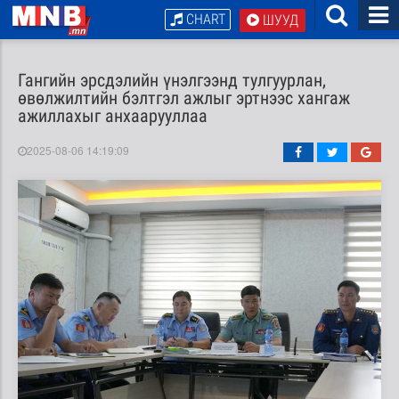
CHART
ШУУД
Гангийн эрсдэлийн үнэлгээнд тулгуурлан,
өвөлжилтийн бэлтгэл ажлыг эртнээс хангаж
ажиллахыг анхаарууллаа
2025-08-06 14:19:09