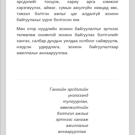
эрсдэлийг тооцож, хариу арга хэмжээг
хэрэгжүүлэх, аймаг, сумын аюулгүйн нөөцөд өвс,
тэжээл бэлтгэх ажлыг цаг алдалгүй зохион
байгуулахыг үүрэг болгосон юм.
Мөн отор нүүдлийн зохион байгуулалтыг эртнээс
төлөвлөж оновчтой зохион байгуулах бэлтгэлийг
хангах, салбар дундын уялдаа холбоог сайжруулж,
нэгдсэн удирдлага, зохион байгуулалтаар
ажиллахыг анхаарууллаа.
Гангийн эрсдэлийн
үнэлгээнд
тулгуурлан,
өвөлжилтийн
бэлтгэл ажлыг
эртнээс хангаж
ажиллахыг
анхаарууллаа