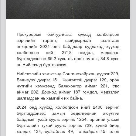
Прокурорын байгууллага хүүхэд холбогдсон
зөрчлийн гаралт, шийдвэрлэлт, шалтгаан
нөхцөлийг 2024 оны байдлаар судлахад хүүхэд
холбогдсон нийт 2718 гомдол, мэдээлэл
бүртгэгдсэнээс 65.2 хувь нь орон нутагт, 34.8 хувь
нь Нийслэлд бүртгэгджээ.
Нийслэлийн хэмжээнд Сонгинохайрхан дүүрэг 229,
Баянзүрх дүүрэг 151, Чингэлтэй дүүрэг 129, орон
нутгийн хэмжээнд Баянхонгор аймаг 221, Увс
аймаг 202, Дорнод аймаг 187 гомдол, мэдээлэл
шалгагдсан нь хамгийн их байна.
2024 онд хүүхэд холбогдсон нийт 2400 зөрчил
бүртгэгдсэнээс замын хөдөлгөөний аюулгүй
байдлын тухай хууль зөрчих 1254, иргэний улсын
бүртгэлийн тухай хууль зөрчих 729, хүний биед
халдах 134, хулгайлах 49, танхайрах 45, олон