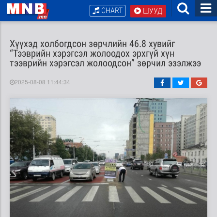
CHART
ШУУД
Хүүхэд холбогдсон зөрчлийн 46.8 хувийг
“Тээврийн хэрэгсэл жолоодох эрхгүй хүн
тээврийн хэрэгсэл жолоодсон” зөрчил эзэлжээ
2025-08-08 11:44:34