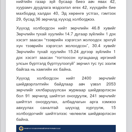
нийтийн газар зүй бусаар биеэ авч явах 42,
хуурамч дуудлага мэдээлэл өгөх 42, хүүхдийн бие
махбодид халдах 40, Эд хөрөнгө устгах, гэмтээх
29, бусад 36 зөрчилд хүүхэд холбогджээ.
Хүүхэд холбогдсон нийт зөрчлийн 46.8 хувийг
Зөрчлийн тухай хуулийн 14.7 дугаар зүйлийн 1 дэх
хэсэгт заасан “тээврийн хэрэгсэл жолоодох эрхгүй
хүн тээврийн хэрэгсэл жолоодсон”, 30.4 хувийг
Зөрчлийн тухай хуулийн 15.24 дүгээр зүйлийн 1
дэх хэсэгт заасан “тогтоосон хугацаанд иргэний
улсын бүртгэлд бүртгүүлээгүй” зөрчил тус тус эзэлж
байгаа нь хамгийн их байна.
Хүүхэд холбогдсон нийт 2400 зөрчлийг
шийдвэрлэлтийн байдлаар авч үзвэл 2053
зөрчлийг хялбаршуулсан журмаар шийдвэрлэсэн
бол 91 зөрчилд шийтгэл оногдуулж, 241 зөрчлийг
шийтгэл оногдуулах, албадлагын арга хэмжээ
авхуулах саналтай шүүхэд хүргүүлж, 15
холбогдогчийг шийтгэлээс чөлөөлж шийдвэрлэсэн
байна.