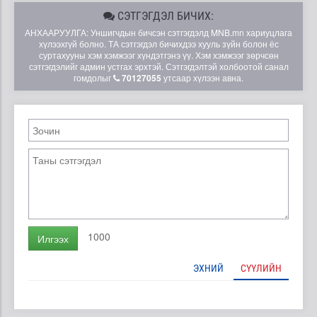
СЭТГЭГДЭЛ БИЧИХ:
АНХААРУУЛГА: Уншигчдын бичсэн сэтгэгдэлд MNB.mn хариуцлага
хүлээхгүй болно. ТА сэтгэгдэл бичихдээ хууль зүйн болон ёс
суртахууны хэм хэмжээг хүндэтгэнэ үү. Хэм хэмжээг зөрчсөн
сэтгэгдэлийг админ устгах эрхтэй. Сэтгэгдэлтэй холбоотой санал
гомдолыг
70127055
утсаар хүлээн авна.
1000
Илгээх
ЭХНИЙ
СҮҮЛИЙН