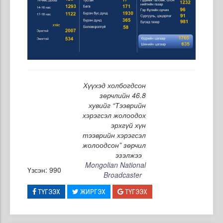
Хүүхэд холбогдсон
зөрчлийн 46.8
хувийг “Тээврийн
хэрэгсэл жолоодох
эрхгүй хүн
тээврийн хэрэгсэл
жолоодсон” зөрчил
эзэлжээ
Mongolian National
Үзсэн: 990
Broadcaster
ТҮГЭЭХ
ЖИРГЭХ
ТҮГЭЭХ