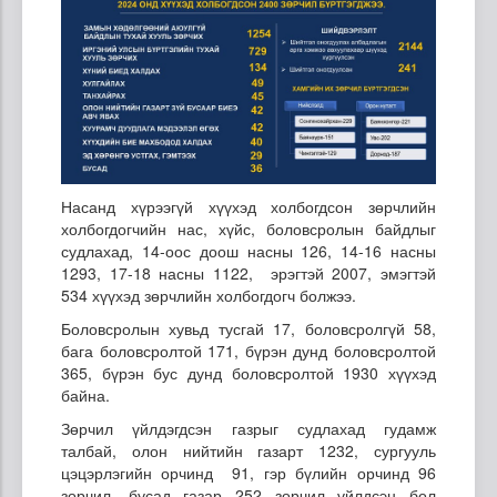
Насанд хүрээгүй хүүхэд холбогдсон зөрчлийн
холбогдогчийн нас, хүйс, боловсролын байдлыг
судлахад, 14-оос доош насны 126, 14-16 насны
1293, 17-18 насны 1122, эрэгтэй 2007, эмэгтэй
534 хүүхэд зөрчлийн холбогдогч болжээ.
Боловсролын хувьд тусгай 17, боловсролгүй 58,
бага боловсролтой 171, бүрэн дунд боловсролтой
365, бүрэн бус дунд боловсролтой 1930 хүүхэд
байна.
Зөрчил үйлдэгдсэн газрыг судлахад гудамж
талбай, олон нийтийн газарт 1232, сургууль
цэцэрлэгийн орчинд 91, гэр бүлийн орчинд 96
зөрчил, бусад газар 252 зөрчил үйлдсэн бол