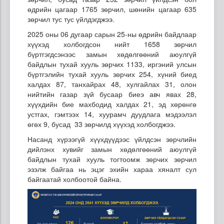
өдрийн цагаар 1765 зөрчил, шөнийн цагаар 635
зөрчил тус тус үйлдэгджээ.
2025 оны 06 дугаар сарын 25-ны өдрийн байдлаар
хүүхэд холбогдсон нийт 1658 зөрчил
бүртгэгдсэнээс замын хөдөлгөөний аюулгүй
байдлын тухай хууль зөрчих 1133, иргэний улсын
бүртгэлийн тухай хууль зөрчих 254, хүний биед
халдах 87, танхайрах 48, хулгайлах 31, олон
нийтийн газар зүй бусаар биеэ авч явах 28,
хүүхдийн бие махбодид халдах 21, эд хөрөнгө
устгах, гэмтээх 14, хуурамч дуудлага мэдээлэл
өгөх 9, бусад 33 зөрчилд хүүхэд холбогджээ.
Насанд хүрээгүй хүүхдүүдээс үйлдсэн зөрчлийн
дийлэнх хувийг замын хөдөлгөөний аюулгүй
байдлын тухай хууль тогтоомж зөрчих зөрчил
эзэлж байгаа нь эцэг эхийн хараа хяналт сул
байгаатай холбоотой байна.