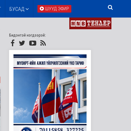
Т
БУСАД
ШУУД ЭФИР
Бидэнтэй нэгдээрэй: