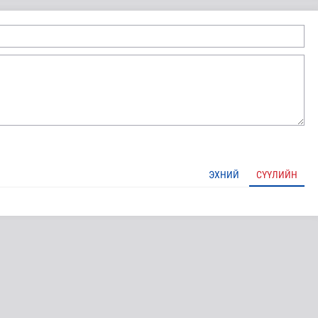
атгуулахаас сэрэмжлээрэй
ЭХНИЙ
СҮҮЛИЙН