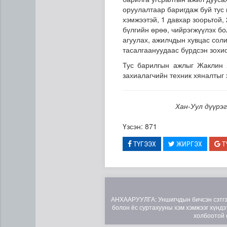
оруулалтаар баригдаж буй тус 
хэмжээтэй, 1 давхар зоорьтой, 
бүлгийн өрөө, чийрэгжүүлэх бо
агуулах, ажилчдын хувцас соли
тасалгаануудаас бүрдсэн зохи
Тус барилгын ажлыг Жаклин 
захиалагчийн техник хяналтыг
Газар чөлөөлөлт, нөхөн ол
Хан-Уул дүүрэ
Үзсэн: 871
ТҮГЭЭХ
ЖИРГЭХ
Т
АНХААРУУЛГА: Уншигчдын бичсэн сэтгэгд
болон ёс суртахууны хэм хэмжээг хүндэт
холбоотой 