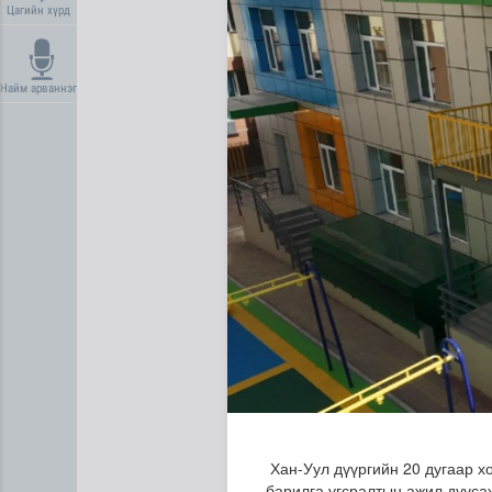
Цагийн хүрд
Найм арваннэг
Ерөнхий сайд БНХАУ-аас сар
Хан-Уул дүүргийн 20 дугаар хо
барилга угсралтын ажил дуусаж