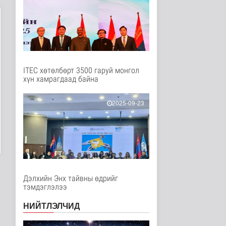
Нийгэм
3 цаг 13 минутын өмнө
Европ дахь "Монгол гэр"
зусланд 8 улсаас 35
хүүх..
Энтертайнмент
3 цаг 22 минутын өмнө
ITEC хөтөлбөрт 3500 гаруй монгол
хүн хамрагдаад байна
Унгар Улс эрчим хүчээ
хэмнэх зорилгоор
хязгаарла..
2025-09-23
Дэлхийд
4 цаг 36 минутын өмнө
Явуулын төрийн
үйлчилгээгээр иргэд
жолооны болон..
Нийгэм
4 цаг 41 минутын өмнө
Дэлхийн Энх тайвны өдрийг
тэмдэглэлээ
"Нүүдэлчдийн зан үйл,
баатарлаг тууль" эрдэм
НИЙТЛЭЛЧИД
шин..
Танин мэдэхүй