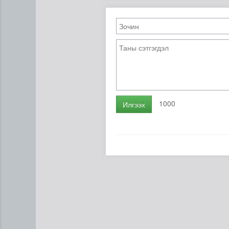
1000
Илгээх
Бамбай хоншоорт могойд х