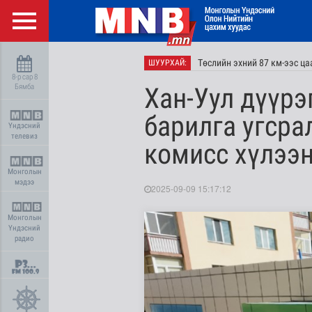
Төслийн эхний 87 км-ээс ц
ШУУРХАЙ:
8-р сар 8
Бямба
Хан-Уул дүүрэ
барилга угсра
Үндэсний
телевиз
комисс хүлээн
Монголын
мэдээ
2025-09-09 15:17:12
Монголын
Үндэсний
радио