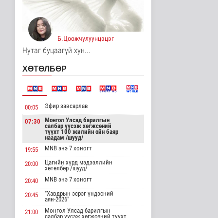
“Цааснаас чөлөөлье”
зөвлөлдөх хэлэлцүүлэг
боллоо
Улс төр
Б.Цоожчулуунцэцэг
4 цаг 21 минутын өмнө
Нутаг буцаагүй хун...
“Нүүрс-пиролизын
ХӨТӨЛБӨР
үйлдвэр” төслийн
чиглэл, хамтын..
Нийгэм
4 цаг 24 минутын өмнө
Эфир завсарлав
00:05
ЦАГ АГААР:
Улаанбаатарт өдөртөө
Монгол Улсад барилгын
07:30
салбар үүсэж хөгжсөний
32 хэм дулаан
түүхт 100 жилийн ойн баяр
Байгаль орчин
наадам /шууд/
4 цаг 29 минутын өмнө
MNB энэ 7 хоногт
19:55
Цагийн хүрд мэдээллийн
"Цагийн хүрд"
20:00
хөтөлбөр /шууд/
мэдээллийн хөтөлбөр
/2026.08.07/
MNB энэ 7 хоногт
20:40
Нийгэм
"Хавдрын эсрэг үндэсний
20:45
5 цаг 35 минутын өмнө
аян-2026"
Монгол Улсад барилгын
21:00
Монгол Улсын Төрийн
салбар үүсэж хөгжсөний түүхт