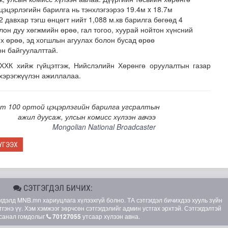
цэцэрлэгийн барилга нь тэнхлэгээрээ 19.4м x 18.7м
2 давхар тэгш өнцөгт нийт 1,088 м.кв барилга бөгөөд 4
лон дуу хөгжмийн өрөө, гал тогоо, хуурай нойтон хүнсний
х өрөө, эд хогшлын агуулах болон бусад өрөө
он байгуулалттай.
ХХК хийж гүйцэтгэж, Нийслэлийн Хөрөнгө оруулалтын газар
 хэрэгжүүлэн ажиллалаа.
говрын асуудлыг хуулийн хүрээнд шийднэ
гт 100 ортой цэцэрлэгийн барилга угсралтын
ажил дуусаж, улсын комисс хүлээн авчээ
Mongolian National Broadcaster
ҮГЭЭХ
СЭТГЭГДЭЛ БИЧИХ:
элд MNB.mn хариуцлага хүлээхгүй болно. ТА сэтгэгдэл бичихдээ хууль зүйн
гэнэ үү. Хэм хэмжээг зөрчсөн сэтгэгдэлийг админ устгах эрхтэй. Сэтгэгдэлтэй
санал гомдолыг
70127055
утсаар хүлээн авна.