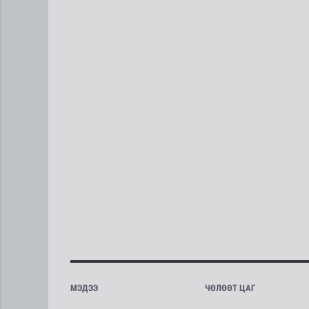
МЭДЭЭ
ЧӨЛӨӨТ ЦАГ