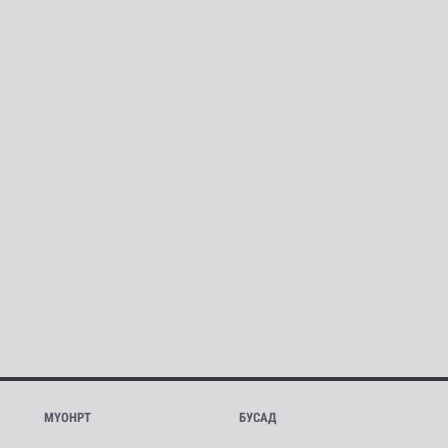
МҮОНРТ
БУСАД