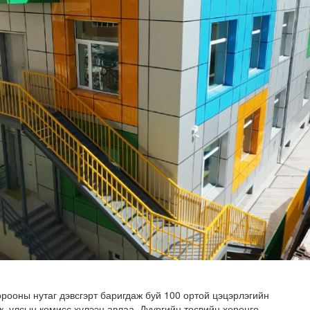
 бүр 12-15 мянган тонн АИ-92 автобензин тогтмол нийл..
рооны нутаг дэвсгэрт баригдаж буй 100 ортой цэцэрлэгийн
, улсын комисс хүлээн авлаа. Дүүргийн төсвийн хөрөнгө