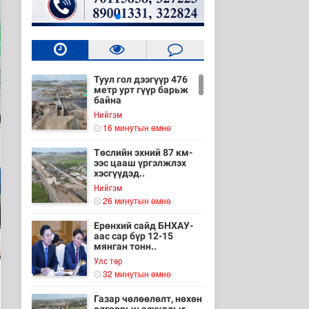
Туул гол дээгүүр 476
метр урт гүүр барьж
байна
Нийгэм
16 минутын өмнө
Төслийн эхний 87 км-
ээс цааш үргэлжлэх
хэсгүүдэд..
Нийгэм
26 минутын өмнө
Ерөнхий сайд БНХАУ-
аас сар бүр 12-15
мянган тонн..
Улс төр
32 минутын өмнө
Газар чөлөөлөлт, нөхөн