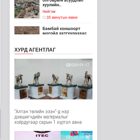
олговрын асуудлыг
хуулийн..
Нийгэм
35 минутын өмнө
Бамбай хоншоорт
могойд хатгуулахаас
сэрэмжлээрэй
Эрүүл мэнд
ХУРД АГЕНТЛАГ
3 цаг 42 минутын өмнө
Ц.Идэрбат: Мал
2026-01-17
эмнэлгийн салбарын
өрсөлдөх чадва..
Нийгэм
3 цаг 51 минутын өмнө
Геологи, хайгуулын
салбарт “Oxus Metals
AI” комп..
“Алтан төлийн эзэн”-д нэр
Улс төр
дэвшигчдийн материалыг
3 цаг 6 минутын өмнө
хоёрдугаар сарын 1 хүртэл авна
COP17 хурлын үеэр
"Нарантуул",
2025-09-26
"Дүнжингарав" худ..