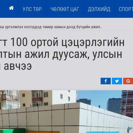
УЛС ТӨР
ЧӨЛӨӨТ ЦАГ
ДЭЛХИЙД
СПОР
ааш үргэлжлэх хэсгүүдэд төмөр замын дээд бүтцийн ажил..
гт 100 ортой цэцэрлэгийн
лтын ажил дуусаж, улсын
 авчээ