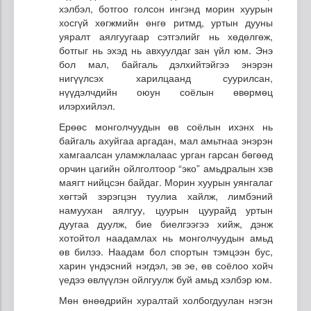
хэлбэл, ботгоо голсон ингэнд морин хуурын
хосгүй хөгжмийн өнгө ритмд, уртын дууны
уяралт аялгуугаар сэтгэлийг нь хөдөлгөж,
ботгыг нь эхэд нь авхуулдаг зан үйл юм. Энэ
бол мал, байгаль дэлхийтэйгээ энэрэн
нигүүлсэх харилцаанд суурилсан,
нүүдэлчдийн оюун соёлын өвөрмөц
илэрхийлэл.
Ерөөс монголчуудын өв соёлын ихэнх нь
байгаль ахуйгаа аргадан, мал амьтнаа энэрэн
хамгаалсан уламжлалаас урган гарсан бөгөөд
орчин цагийн ойлголтоор “эко” амьдралын хэв
маягт нийцсэн байдаг. Морин хуурын уянгалаг
хөгтэй зэрэгцэн туулиа хайлж, лимбэний
намуухан аялгуу, цуурын цуурайд уртын
дуугаа дуулж, бие биелгээгээ хийж, дэнж
хотойтол наадамлах нь монголчуудын амьд
өв билээ. Наадам бол спортын тэмцээн бус,
харин үндэсний нэгдэл, эв эе, өв соёлоо хойч
үедээ өвлүүлэн ойлгуулж буй амьд хэлбэр юм.
Мөн өнөөдрийн хуралтай холбогдуулан нэгэн