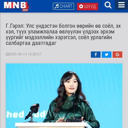
CHART
ШУУД
Г.Гэрэл: Улс үндэстэн болгон өөрийн өв соёл, эх
хэл, түүх уламжлалаа өвлүүлэн үлдээх эрхэм
үүргийг мэдээллийн хэрэгсэл, соёл урлагийн
салбартаа даатгадаг
2025-09-14 13:28:57