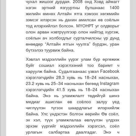
чухал жишээг дурдая. 2008 онд Ховд аймагт
нэгэн эртний язгууртны булшнаас 1400
жилийн өмнөх Алтайн ятга хэмээх хөгжмийн
зэмсэг илэрсэн нь дахин амилсан өв соёлын
тод илэрхийлэл болсон. МҮОНРТ уг олдворыг
олон арван нэвтрүүлгээр олон нийтэд хүргэж,
соёлын ач холбогдлыг сурталчилсны үр дүнд
өнөөдөр “Алтайн ятгын чуулга” бүрдэн, уран
бүтээлээ туурвиж байна.
Хэвлэл мэдээллийн үүрэг улам бүр өргөжиж
буйг сошиал хэрэглээний тоо баримт ч
харуулж байна. Судалгаанаас үзвэл Facebook
хэрэглэгчдийн 28.3 хувь нь 18–24 насныхан,
23.2 хувь нь 25–34 насныхан бөгөөд Instagram
хэрэглэгчдийн 41.5 хувь нь 18–24 насныхан
байна. Энэ нь уламжлалт төдийгүй шинэ
медиаг ашиглан өв соёлоо залуу үед
чиглүүлэн түгээх шаардлагыг илэрхийлж
байна. Улс үндэстэн болгон өөрийн Өв соёл,
эх хэл, түүх уламжлалаа өвлүүлэн үлдээх
эрхэм үүргийг мэдээллийн хэрэгсэл, соёл
урлагын салбартаа даалгадаг. Энэ ч