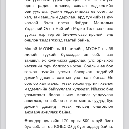
орны радио, телевиз, хэвлэл мэдээллийн
байгууллага тухайн үндэстнийхээ өв соёл, эх
хэл, зан заншлын дархлаа, ард түмнийхээ дуу
хоолой болж ирсэн байдаг. Монголын
Үндэсний Олон Нийтийн Радио Телевиз ч энэ
үүргээ нэр төртэй биелүүлсээр ирснийг энд
онцлон тэмдэглэхэд таатай байна.
Манай МҮОНР нь 91 жилийн, МҮОНТ нь 58
жилийн түүхийг бүтээхдээ өв соёл, зан
заншил, эх хэлнийхээ дархлаа, улс орныхоо
хөгжлийн гэрч болсоор ирсэн. Соёлын өв бол
зөвхөн тухайн улсын бахархал төдийгүй
дэлхий дахины хамтын үнэт сан билээ. Өв
соёлоо хамгаалж, түгээх эрхэм үүргийг хэвлэл
мэдээллийн байгууллага хүлээдэг. Иймээс бид
уламжлалт болон шинэ медиаг уялдуулан
ашиглаж, өв соёлоо зөвхөн монголчуудад бус
дэлхий дахинд түгээх үйлсэд онцгойлон
анхаарч ажиллаж байна.
Өнөөдөр дэлхийн 170 орны 800 гаруй биет
бус соёлын өв ЮНЕСКО-д бүртгэгдээд байна.