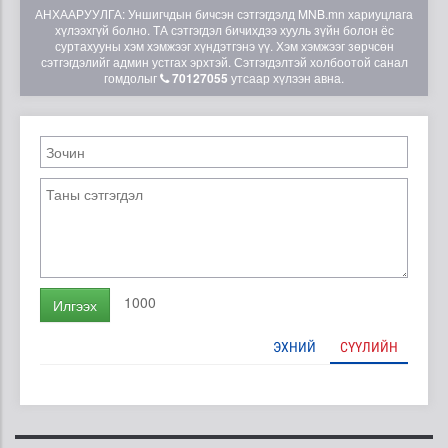
АНХААРУУЛГА: Уншигчдын бичсэн сэтгэгдэлд MNB.mn хариуцлага
хүлээхгүй болно. ТА сэтгэгдэл бичихдээ хууль зүйн болон ёс
суртахууны хэм хэмжээг хүндэтгэнэ үү. Хэм хэмжээг зөрчсөн
сэтгэгдэлийг админ устгах эрхтэй. Сэтгэгдэлтэй холбоотой санал
гомдолыг
70127055
утсаар хүлээн авна.
1000
Илгээх
ЭХНИЙ
СҮҮЛИЙН