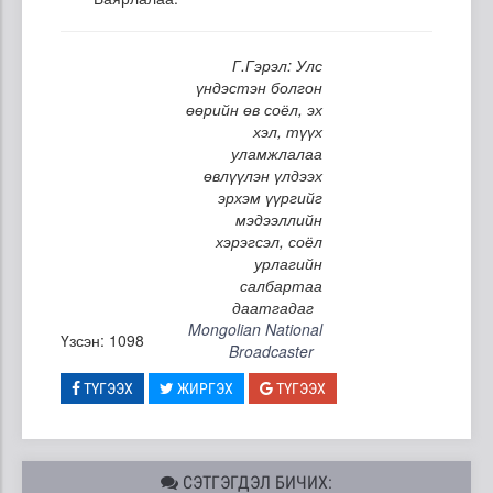
Г.Гэрэл: Улс
үндэстэн болгон
өөрийн өв соёл, эх
хэл, түүх
уламжлалаа
өвлүүлэн үлдээх
эрхэм үүргийг
мэдээллийн
хэрэгсэл, соёл
урлагийн
салбартаа
даатгадаг
Mongolian National
Үзсэн: 1098
Broadcaster
ТҮГЭЭХ
ЖИРГЭХ
ТҮГЭЭХ
СЭТГЭГДЭЛ БИЧИХ: