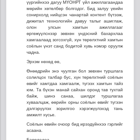
үүргийнхээ дагуу МҮОНРТ үйл ажиллагаандаа
мөрийн хөтөлбөр болгодог. Бид залуу үеийн
сонирхолд нийцсэн чанартай контент бүтээж,
дижитал технологийн давуу талыг ашиглаж,
олон улсын хамтын ажиллагааг
өргөжүүлснээр зөвхөн үндэсний бахархлаа
хамгаалаад зогсохгүй, хүн төрөлхтний хамтын
соёлын үнэт санд бодитой хувь нэмэр оруулж
чадна.
Эрхэм нөхөд өө,
Өнөөдрийн энэ чуулган бол зөвхөн туршлага
солилцох талбар бус, хүн төрөлхтний соёлын
өвийг хамтдаа хамгаалж, түгээх хамтын тайз
юм. Та бүхэн манай сайхан оронд тав тухтай
байж, шинэ санаа, шилдэг туршлагаа
хуваалцаж, өөрийн орны соёлын өвийг түгээн
дэлгэрүүлэх зорилгоо хэрэгжүүлэхэд тань
амжилт хүсье.
Соёлын өвийн очоор бид ирээдүйнхээ гэрлийг
асаана.
Баярлалаа.