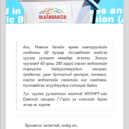
Ази, Номхон далайн өргөн нэвтрүүлгийн
холбооны 62 дугаар Ассамблейн нэгдсэн
чуулга уулзалт өнөөдөр эхэллээ. Энэхүү
чуулганд 43 орны 250 гаруй хэвлэл мэдээллийн
тэргүүлэх байгууллагуудын захирал,
продюсер, уран бүтээлчид оролцож, телевиз,
хэвлэл мэдээллийн хөгжлийн чиг хандлага,
тулгамдсан асуудлуудыг хэлэлцэж байна.
Тус чуулга уулзалтын нээлтэд МҮОНРТ-ийн
Ерөнхий захирал Г.Гэрэл үг хэлснийг бүрэн
эхээр нь хүргэе.
Эрхэмсэг хатагтай, ноёд оо,