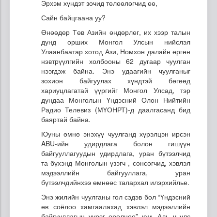
Эрхэм хүндэт зочид төлөөлөгчид өө,
Сайн байцгаана уу?
Өнөөдөр Төв Азийн өндөрлөг, их хээр талын
дунд орших Монгол Улсын нийслэл
Улаанбаатар хотод Ази, Номхон далайн өргөн
нэвтрүүлгийн холбооны 62 дугаар чуулган
нээгдэж байна. Энэ удаагийн чуулганыг
зохион байгуулах хүндтэй бөгөөд
хариуцлагатай үүргийг Монгол Улсад, тэр
дундаа Монголын Үндэсний Олон Нийтийн
Радио Телевиз (МҮОНРТ)-д даалгасанд бид
баяртай байна.
Юуны өмнө энэхүү чуулганд хүрэлцэн ирсэн
ABU-ийн удирдлага болон гишүүн
байгууллагуудын удирдлага, уран бүтээлчид
та бүхэнд Монголын үзэгч , сонсогчид, хэвлэл
мэдээллийн байгууллага, уран
бүтээлчдийнхээ өмнөөс талархал илэрхийлье.
Энэ жилийн чуулганы гол сэдэв бол “Үндэсний
өв соёлоо хамгаалахад хэвлэл мэдээллийн
байгууллагын үүрэг оролцоо” юм. Аль ч улс