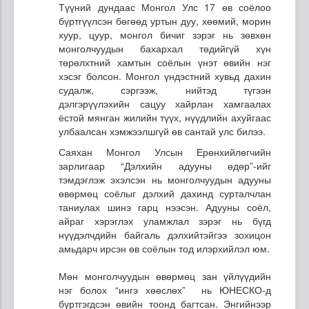
Түүний дундаас Монгол Улс 17 өв соёлоо
бүртгүүлсэн бөгөөд уртын дуу, хөөмий, морин
хуур, цуур, монгол бичиг зэрэг нь зөвхөн
монголчуудын бахархал төдийгүй хүн
төрөлхтний хамтын соёлын үнэт өвийн нэг
хэсэг болсон. Монгол үндэстний хувьд дахин
судалж, сэргээж, нийтэд түгээн
дэлгэрүүлэхийн сацуу хайрлан хамгаалах
ёстой мянган жилийн түүх, нүүдлийн ахуйгаас
улбаалсан хэмжээлшгүй өв сантай улс билээ.
Саяхан Монгол Улсын Ерөнхийлөгчийн
зарлигаар “Дэлхийн адууны өдөр”-ийг
тэмдэглэж эхэлсэн нь монголчуудын адууны
өвөрмөц соёлыг дэлхий дахинд сурталчлан
таниулах шинэ гарц нээсэн. Адууны соёл,
айраг хэрэглэх уламжлал зэрэг нь бүгд
нүүдэлчдийн байгаль дэлхийтэйгээ зохицон
амьдарч ирсэн өв соёлын тод илэрхийлэл юм.
Мөн монголчуудын өвөрмөц зан үйлүүдийн
нэг болох “ингэ хөөслөх” нь ЮНЕСКО-д
бүртгэгдсэн өвийн тоонд багтсан. Энгийнээр